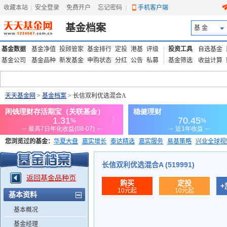
收藏本站
|
安全登录
|
免费开户
忘记密码
|
手机客户端
基金档案
基 金
基金数据
基金净值
投顾管家
基金排行
定投
港基
评级
投资工具
自选基金
基金公司
基金品种
新发基金
申购状态
分红
公告
私募
基金筛选
收益计算
天天基金网
>
基金档案
> 长信双利优选混合A
您浏览过的基金：
华夏大盘
嘉实增长
泰达精选
嘉实服务
易基策略
兴业全球视
添富优势
华安宏利
上证180价值ETF
上投优势
信诚蓝筹
长信双利优选混合A (519991)
返回基金品种页
购买
定投
+
10元起
10元起
基本资料
基本概况
基金经理