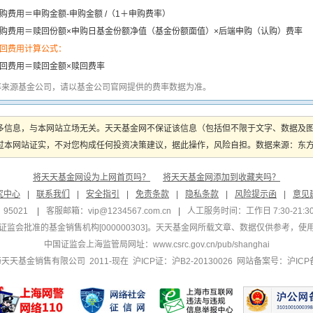
购费用＝申购金额-申购金额 /（1＋申购费率）
购费用＝赎回份额×申购日基金份额净值（基金份额面值）×后端申购（认购）费率
回费用计算公式：
回费用＝赎回金额×赎回费率
率来源基金公司，请以基金公司官网提供的费率数据为准。
多信息，与本网站立场无关。天天基金网不保证该信息（包括但不限于文字、数据及
本网站证实，不对您构成任何投资决策建议，据此操作，风险自担。数据来源：东方财富
将天天基金网设为上网首页吗？
将天天基金网添加到收藏夹吗？
究中心
|
联系我们
|
安全指引
|
免责条款
|
隐私条款
|
风险提示函
|
意见
95021
|
客服邮箱：
vip@1234567.com.cn
|
人工服务时间：工作日 7:30-21:30 
监会批准的基金销售机构[000000303]
。天天基金网所载文章、数据仅供参考，使
中国证监会上海监管局网址：
www.csrc.gov.cn/pub/shanghai
 上海天天基金销售有限公司 2011-现在 沪ICP证：沪B2-20130026
网站备案号：沪ICP备1