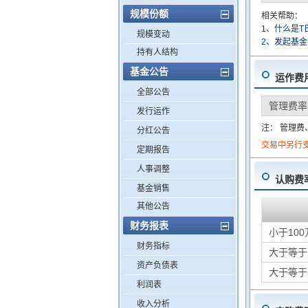
规模份额
相关帮助：
1、什么是T
规模变动
2、发起基
持有人结构
基金公告
运作费
全部公告
管理费率
发行运作
注： 管理
分红公告
交易中另行
定期报告
人事调整
认购费
基金销售
其他公告
财务报表
小于100
财务指标
大于等于
资产负债表
大于等于
利润表
收入分析