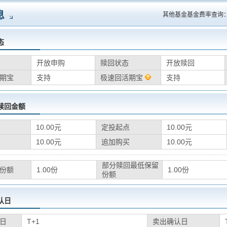
息
其他基金基金费率查询
态
开放申购
赎回状态
开放赎回
期宝
支持
极速回活期宝
支持
赎回金额
10.00元
定投起点
10.00元
10.00元
追加购买
10.00元
部分赎回最低保留
份额
1.00份
1.00份
份额
认日
日
T+1
卖出确认日