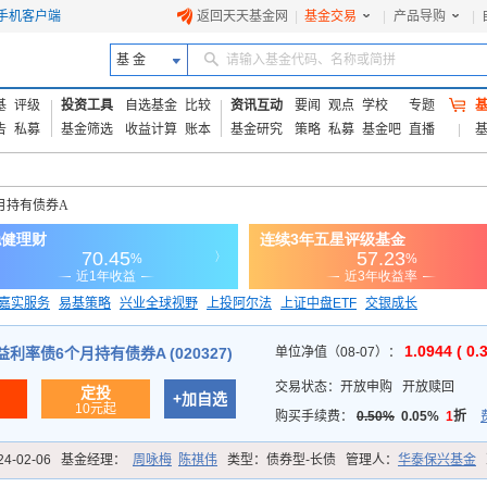
手机客户端
返回天天基金网
|
基金交易
|
产品导购
|
基 金
请输入基金代码、名称或简拼
基
评级
投资工具
自选基金
比较
资讯互动
要闻
观点
学校
专题
告
私募
基金筛选
收益计算
账本
基金研究
策略
私募
基金吧
直播
月持有债券A
嘉实服务
易基策略
兴业全球视野
上投阿尔法
上证中盘ETF
交银成长
信诚蓝筹
1.0944 ( 0.
利率债6个月持有债券A (020327)
单位净值（08-07）：
交易状态：
开放申购
开放赎回
定投
+加自选
10元起
购买手续费：
0.50%
0.05%
1
折
24-02-06
基金经理：
周咏梅
陈祺伟
类型：
债券型-长债
管理人：
华泰保兴基金