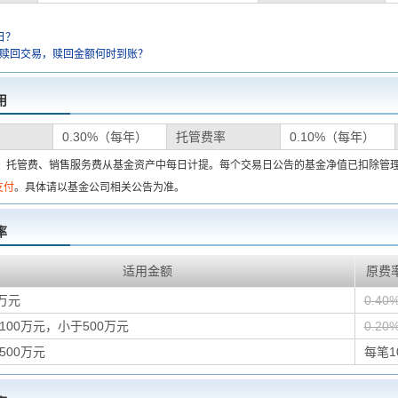
日？
金赎回交易，赎回金额何时到账？
用
0.30%（每年）
托管费率
0.10%（每年）
费、托管费、销售服务费从基金资产中每日计提。每个交易日公告的基金净值已扣除管
支付
。具体请以基金公司相关公告为准。
率
适用金额
原费
万元
0.40
100万元，小于500万元
0.20
500万元
每笔1