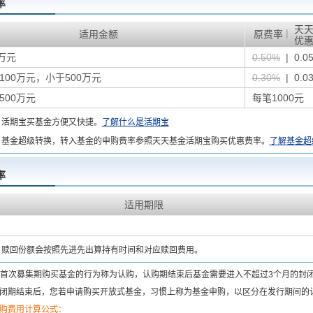
率
天
|
适用金额
原费率
优
万元
0.50%
| 0.0
100万元，小于500万元
0.30%
| 0.0
500万元
每笔1000元
：
活期宝买基金方便又快捷。
了解什么是活期宝
基金超级转换，转入基金的申购费率参照天天基金活期宝购买优惠费率。
了解基金超
率
适用期限
：
赎回份额会按照先进先出算持有时间和对应赎回费用。
首次募集期购买基金的行为称为认购，认购期结束后基金需要进入不超过3个月的封
闭期结束后，您若申请购买开放式基金，习惯上称为基金申购，以区分在发行期间的
购费用计算公式：