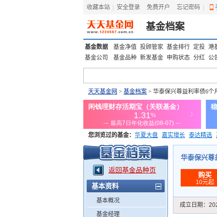
收藏本站
|
安全登录
|
免费开户
忘记密码
|
基金档案
基金数据
基金净值
投顾管家
基金排行
定投
港
基金公司
基金品种
新发基金
申购状态
分红
公
天天基金网
>
基金档案
> 华泰保兴尊益利率债6个
您浏览过的基金：
华夏大盘
嘉实增长
泰达精选
添富优势
华安宏利
上证180价值ETF
上投优势
华泰保兴尊益
返回基金品种页
购买
10元起
基本资料
基本概况
成立日期：
20
基金经理