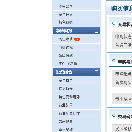
基金公司
购买信
基金评级
特色数据
交易状
净值回报
申购状态
历史净值
普通回活
分红送配
阶段涨幅
申购与
季/年度涨幅
投资组合
申购起点
基金持仓
首次购买
债券持仓
持仓变动走势
最小赎回
行业配置
行业配置比较
交易确
资产配置
买入确认
重大变动