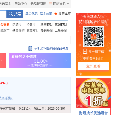
自选基金
|
帮助中心
无障碍阅读
|
网站导航
|
基金代码
基金公司
★
收藏本页
基金交易
活期宝
指数宝
稳健理财
高端理财
基金超市
基金导购
收益排行
热销基金
五星基金
手机访问当前基金品种页
34% )
费率详情>
净资产规模：
0.52亿元 （截止至：2026-06-30）