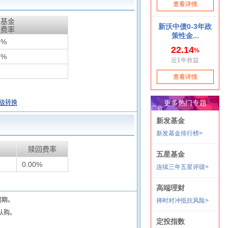
天基金
惠费率
5%
3%
级转换
赎回费率
0.00%
闭期。
认购。