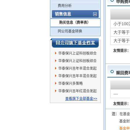
申购费
费用分析
销售信息
购买信息（费率表）
小于100
同公司基金转换
大于等于
大于等于
友情提示
华泰保兴上证科创板综合
指数增强发起A
华泰保兴上证科创板综合
指数增强发起C
华泰保兴吉年丰混合发起
赎回费
A
华泰保兴吉年丰混合发起
C
华泰保兴多策略
华泰保兴吉年红混合发起
---
A
查看旗下全部基金>>
友情提示
注：
在基金
基金封
基金申