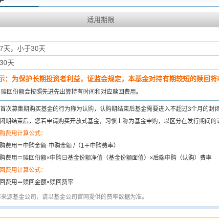
适用期限
7天，小于30天
30天
示：为保护长期投资者利益，证监会规定，本基金对持有期较短的赎回将收
：
赎回份额会按照先进先出算持有时间和对应赎回费用。
首次募集期购买基金的行为称为认购，认购期结束后基金需要进入不超过3个月的封
闭期结束后，您若申请购买开放式基金，习惯上称为基金申购，以区分在发行期间的
购费用计算公式：
购费用＝申购金额-申购金额 /（1＋申购费率）
购费用＝赎回份额×申购日基金份额净值（基金份额面值）×后端申购（认购）费率
回费用计算公式：
回费用＝赎回金额×赎回费率
率来源基金公司，请以基金公司官网提供的费率数据为准。