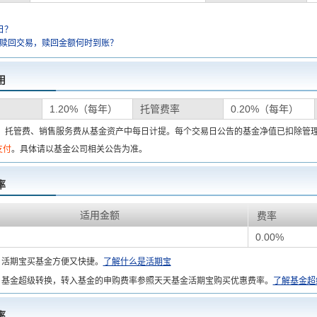
日？
金赎回交易，赎回金额何时到账？
用
1.20%（每年）
托管费率
0.20%（每年）
费、托管费、销售服务费从基金资产中每日计提。每个交易日公告的基金净值已扣除管
支付
。具体请以基金公司相关公告为准。
率
适用金额
费率
0.00%
：
活期宝买基金方便又快捷。
了解什么是活期宝
基金超级转换，转入基金的申购费率参照天天基金活期宝购买优惠费率。
了解基金超
率