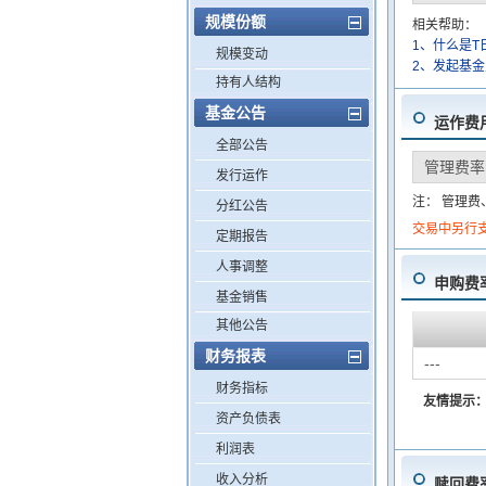
规模份额
相关帮助：
1、什么是T
规模变动
2、发起基
持有人结构
基金公告
运作费
全部公告
管理费率
发行运作
注： 管理
分红公告
交易中另行
定期报告
人事调整
申购费
基金销售
其他公告
财务报表
---
财务指标
友情提示
资产负债表
利润表
收入分析
赎回费