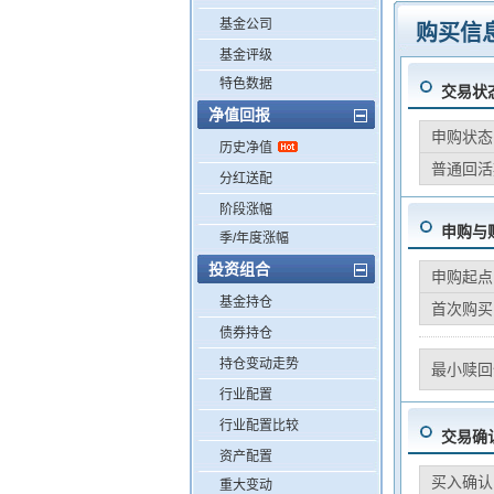
基金公司
购买信
基金评级
特色数据
交易状
净值回报
申购状态
历史净值
普通回活
分红送配
阶段涨幅
申购与
季/年度涨幅
投资组合
申购起点
基金持仓
首次购买
债券持仓
持仓变动走势
最小赎回
行业配置
行业配置比较
交易确
资产配置
买入确认
重大变动