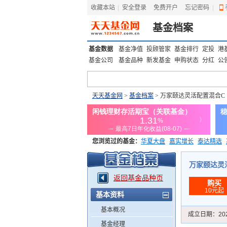
收藏本站
|
安全登录
|
免费开户
忘记密码
|
基金档案
基金数据
基金净值
投顾管家
基金排行
定投
港
基金公司
基金品种
新发基金
申购状态
分红
公
天天基金网
>
基金档案
> 万家颐达灵活配置混合C
您浏览过的基金：
华夏大盘
嘉实增长
泰达精选
添富优势
华安宏利
上证180价值ETF
上投优势
万家颐达灵活配
返回基金品种页
购买
10元起
基本资料
基本概况
成立日期：
20
基金经理