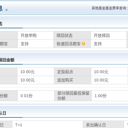
息
其他基金基金费率查询
态
开放申购
赎回状态
开放赎回
期宝
支持
极速回活期宝
支持
赎回金额
10.00元
定投起点
10.00元
10.00元
追加购买
10.00元
部分赎回最低保留
份额
0.01份
1.00份
份额
认日
日
T+1
卖出确认日