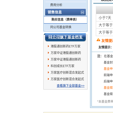
费用分析
销售信息
小于7天
购买信息（费率表）
大于等于
同公司基金转换
大于等于
友情提
港股通创新药ETF万家
友情提示
万家中证港股通创新药
注：
在基金
ETF发起式联接A
万家中证港股通创新药
基金封
ETF发起式联接C
科创成长ETF万家
基金申
万家医疗创新混合发起式
前端申
C
万家医疗创新混合发起式
后端申
A
查看旗下全部基金>>
基金赎
基金赎
*本基金费