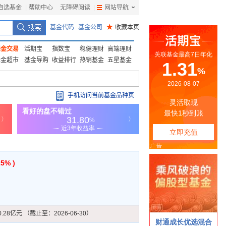
自选基金
|
帮助中心
无障碍阅读
|
网站导航
|
基金代码
基金公司
★
收藏本页
基金交易
活期宝
指数宝
稳健理财
高端理财
基金超市
基金导购
收益排行
热销基金
五星基金
手机访问当前基金品种页
25% )
0.28亿元 （截止至：2026-06-30）