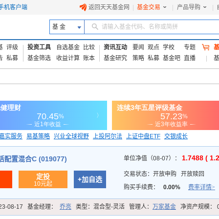
手机客户端
返回天天基金网
|
基金交易
|
产品导购
|
基 金
请输入基金代码、名称或简拼
基
评级
投资工具
自选基金
比较
资讯互动
要闻
观点
学校
专题
告
私募
基金筛选
收益计算
账本
基金研究
策略
私募
基金吧
直播
嘉实服务
易基策略
兴业全球视野
上投阿尔法
上证中盘ETF
交银成长
信诚蓝筹
1.7488 ( 1.
置混合C (019077)
单位净值（08-07）：
交易状态：
开放申购
开放赎回
定投
+加自选
10元起
购买手续费：
0.00%
费率详情>
23-08-17
基金经理：
乔亮
类型：
混合型-灵活
管理人：
万家基金
净资产规模：