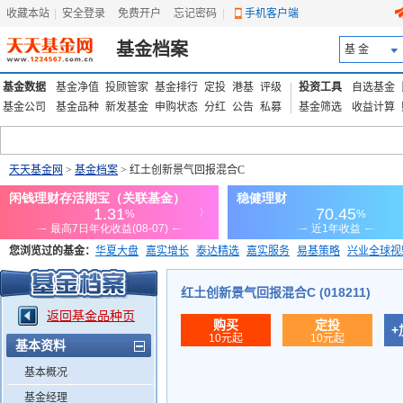
收藏本站
|
安全登录
|
免费开户
忘记密码
|
手机客户端
基金档案
基 金
基金数据
基金净值
投顾管家
基金排行
定投
港基
评级
投资工具
自选基金
基金公司
基金品种
新发基金
申购状态
分红
公告
私募
基金筛选
收益计算
天天基金网
>
基金档案
> 红土创新景气回报混合C
您浏览过的基金：
华夏大盘
嘉实增长
泰达精选
嘉实服务
易基策略
兴业全球视
添富优势
华安宏利
上证180价值ETF
上投优势
信诚蓝筹
红土创新景气回报混合C (018211)
返回基金品种页
购买
定投
+
10元起
10元起
基本资料
基本概况
基金经理