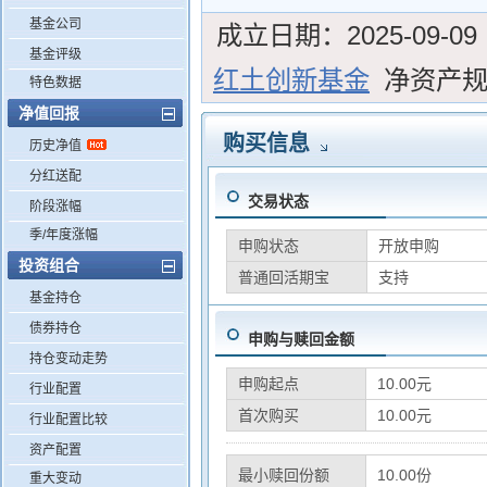
基金公司
成立日期：
2025-09-09
基金评级
红土创新基金
净资产
特色数据
净值回报
购买信息
历史净值
分红送配
交易状态
阶段涨幅
季/年度涨幅
申购状态
开放申购
投资组合
普通回活期宝
支持
基金持仓
债券持仓
申购与赎回金额
持仓变动走势
申购起点
10.00元
行业配置
首次购买
10.00元
行业配置比较
资产配置
最小赎回份额
10.00份
重大变动