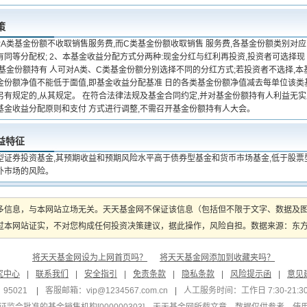
策
金A类基金份额不收取销售服务费,而C类基金份额收取销售 服务费,各基金份额类别对
有同等分配权; 2、本基金收益分配方式分两种:现金分红与红利再投资,投资者可选择
基金份额持有 人可对A类、C类基金份额分别选择不同的分红方式;若投资者不选择,本基
金份额净值不能低于面值,即基金收益分配基准 日的各类基金份额净值减去每单位该类基
另有规定的,从其规定。 在符合法律法规及基金合同约定,并对基金份额持有人利益无实
基金收益分配原则和支付 方式进行调整,不需召开基金份额持有人大会。
益特征
型证券投资基金,其预期收益和预期风险水平高于债券型基金和货币市场基金,低于股票
外市场的风险。
多信息，与本网站立场无关。天天基金网不保证该信息（包括但不限于文字、数据及
本网站证实，不对您构成任何投资决策建议，据此操作，风险自担。数据来源：东方财富
将天天基金网设为上网首页吗？
将天天基金网添加到收藏夹吗？
究中心
|
联系我们
|
安全指引
|
免责条款
|
隐私条款
|
风险提示函
|
意见
95021
|
客服邮箱：
vip@1234567.com.cn
|
人工服务时间：工作日 7:30-21:30 