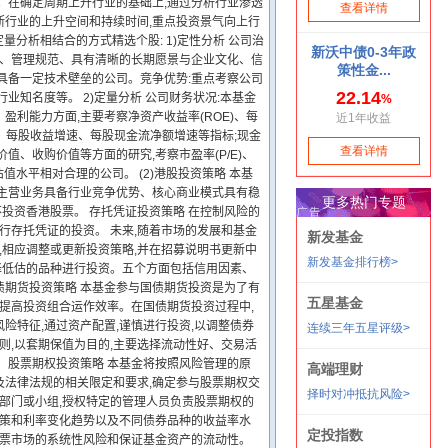
。在确定周期上升行业的基础上,通过分析行业渗透
断行业的上升空间和持续时间,重点投资景气向上行
量分析相结合的方式精选个股: 1)定性分析 公司治
定、管理规范、具有清晰的长期愿景与企业文化、信
具备一定技术壁垒的公司。竞争优势:重点考察公司
知名度等。 2)定量分析 公司财务状况:本基金
利能力方面,主要考察净资产收益率(ROE)、每
增速、每股收益增速、每股现金流净额增速等指标;现金
、收购价值等方面的研究,考察市盈率(P/E)、
择估值水平相对合理的公司。 (2)港股投资策略 本基
、主营业务具备行业竞争优势、核心商业模式具有稳
投资香港股票。 存托凭证投资策略 在控制风险的
行存托凭证的投资。 未来,随着市场的发展和基金
,相应调整或更新投资策略,并在招募说明书更新中
选择低估的品种进行投资。五个方面包括信用因素、
债期货投资策略 本基金参与国债期货投资是为了有
货提高投资组合运作效率。在国债期货投资过程中,
险特征,通过资产配置,谨慎进行投资,以调整债券
则,以套期保值为目的,主要选择流动性好、交易活
 股票期权投资策略 本基金将按照风险管理的原
及法律法规的相关限定和要求,确定参与股票期权交
策部门或小组,授权特定的管理人员负责股票期权的
政策和利率变化趋势以及不同债券品种的收益率水
股票市场的系统性风险和保证基金资产的流动性。