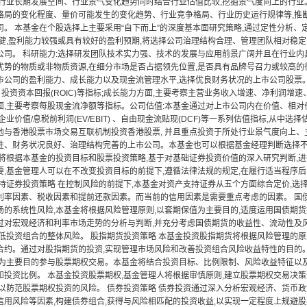
析行业长期发展空间、行业景气变化趋势同时结合行业估值比较,挖掘景气度向上的行业
格局的变化程度、量价可能发生的变化趋势、行业竞争格局、行业历史运行规律等,推
。 本基金在个股选择上主要采用“自下而上”的深度基本面研究策略,通过定性分析、定
稳健,盈利能力较强或具有较好的盈利预期,将选择公司治理结构合理、管理团队相对稳
公司。 科研能力:选择研发团队技术实力强、技术的发展与应用前景广阔并且在行业内
势的物质或非物质资源,在细分市场是否占据领先位置,是否具有品牌号召力或较高的行业
市公司的盈利能力、成长能力以及现金流管理水平,选择优良财务状况的上市公司股票。盈
)、投资资本回报(ROIC)等指标;成长能力方面,主要考察主营业务收入增速、净利润
,主要考察每股现金流净额等指标。公司估值:本基金通过对上市公司内在价值、相对价值
、企业价值/息税前利润(EV/EBIT) 、自由现金流贴现(DCF)等一系列估值指标,从中选
地与香港股票市场交易互联机制投资香港股票, 并且重点投资于所处行业景气度向上
性、财务状况良好、治理结构完善的上市公司。本基金也可以根据基金经理判断选择不
金将根据本基金的投资目标和股票投资策略,基于对基础证券投资价值的深入研究判断,进
要,基金管理人可以在不改变投资目标的前提下,遵循法律法规的规定,在履行适当程序后
支持证券投资策略 在控制风险的前提下,本基金对资产支持证券从五个方面综合定价,
利率因素、税收因素和提前还款因素。而当前的信用因素是需要重点考虑的因素。 国
场的系统性风险,本基金将根据风险管理原则,以套期保值为主要目的,适度运用国债期
过对宏观经济和利率市场走势的分析与判断,并充分考虑国债期货的收益性、流动性及风
降低投资组合的整体风险。 股指期货投资策略 本基金投资股指期货将根据风险管理的原
合约。通过对股指期货的投资,实现管理市场风险和改善投资组合风险收益特性的目的。
值为主要目的参与股票期权交易。本基金将结合投资目标、比例限制、风险收益特征以
和投资比例。 本基金投资股票期权,基金管理人将根据审慎原则,建立股票期权交易决
,以防范股票期权投资的风险。 债券投资策略 债券投资通过深入分析宏观经济、货币
信用风险等因素,构建债券组合,获得与风险相匹配的投资收益,以实现一定程度上规避