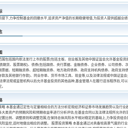
标
前提下,力争控制基金的回撤水平,追求资产净值的长期稳健增值,为投资人提供超越业
念
围
范围包括国内依法发行上市的股票(包括主板、创业板及其他中国证监会允许基金投资
国债期货、股票期权)、债券(包括国债、央行票据、金融债券、企业债券、公司债券、
期票据、短期融资券、超短期融资券、地方政府债券、政府支持机构债券、政府支持债
存款及其他银行存款)、同业存单、货币市场工具、现金等,以及法律法规或中国证监会
 法律法规或监管机构以后允许基金投资的其他品种,基金管理人在履行适当程序后,可
定。
略
策略 本基金通过定性与定量相结合的方法分析宏观经济和证券市场发展趋势以及行业
各大类资产的预期风险和预期收益率进行分析评估,在基金合同以及法律法规所允许的
配置比例、调整原则和调整范围,在保持总体风险水平相对稳定的基础上,力争投资组合
风险监控,适时地做出相应的调整。 股票投资策略 本基金通过对具备较高景气度的行业