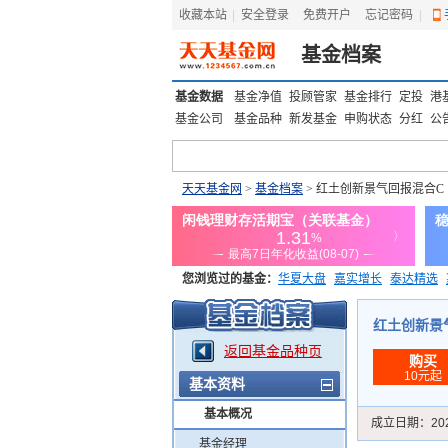
收藏本站
|
安全登录
|
免费开户
忘记密码
|
基金档案
基金数据
基金净值
投顾管家
基金排行
定投
港
基金公司
基金品种
新发基金
申购状态
分红
公
天天基金网
>
基金档案
> 红土创新景气回报混合C
您浏览过的基金：
华夏大盘
嘉实增长
泰达精选
添富优势
华安宏利
上证180价值ETF
上投优势
红土创新景气回
返回基金品种页
购买
10元起
基本资料
基本概况
成立日期：
20
基金经理