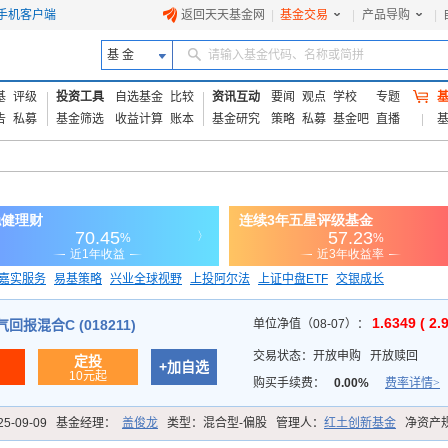
手机客户端
返回天天基金网
|
基金交易
|
产品导购
|
基 金
请输入基金代码、名称或简拼
基
评级
投资工具
自选基金
比较
资讯互动
要闻
观点
学校
专题
告
私募
基金筛选
收益计算
账本
基金研究
策略
私募
基金吧
直播
嘉实服务
易基策略
兴业全球视野
上投阿尔法
上证中盘ETF
交银成长
信诚蓝筹
1.6349 ( 2.
报混合C (018211)
单位净值（08-07）：
交易状态：
开放申购
开放赎回
定投
+加自选
10元起
购买手续费：
0.00%
费率详情>
25-09-09
基金经理：
盖俊龙
类型：
混合型-偏股
管理人：
红土创新基金
净资产