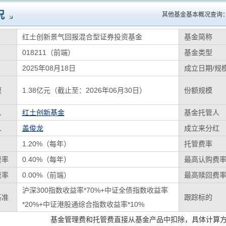
况
其他基金基本概况查询
红土创新景气回报混合型证券投资基金
基金简称
018211（前端）
基金类型
2025年08月18日
成立日期/规
模
1.38亿元（截止至：2026年06月30日）
份额规模
人
红土创新基金
基金托管人
人
盖俊龙
成立来分红
1.20%（每年）
托管费率
费率
0.40%（每年）
最高认购费
费率
0.00%（前端）
最高赎回费
沪深300指数收益率*70%+中证全债指数收益率
基准
跟踪标的
*20%+中证港股通综合指数收益率*10%
基金管理费和托管费直接从基金产品中扣除，具体计算