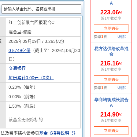
：
红土创新景气回报混合C
混合型-偏股
模
2025年09月09日 / 3.263亿份
0.5749亿份
（截止至：2026年06月30
日）
交通银行
每份累计0.00元（0次）
0.20%（每年）
率
0.00%（前端）
率
1.50%（前端）
该基金无跟踪标的
方法及费率结构请参见
基金《招募说明书》