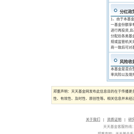
分红政
1、由于本基
一基金份额享
进行再投资,且
分配后各类基
规或监管机关
商一致后可对
风险收
本基金是混合
率风险以及境
郑重声明：天天基金网发布此信息目的在于传播更
性、有效性、及时性、原创性等。相关信息并未经过
关于我们
|
资质证明
|
研
天天基金客服热线：