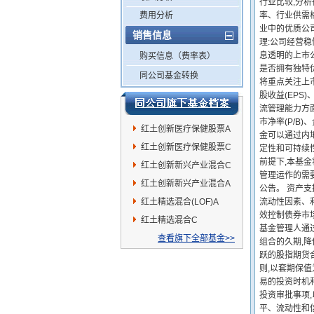
行业比较,分
费用分析
率、行业供需
业中的优质公司
销售信息
理:公司经营
息透明的上市
购买信息（费率表）
是否拥有独特优
同公司基金转换
将重点关注上
股收益(EPS
流管理能力方面
市净率(P/B)
红土创新医疗保健股票A
金可以通过内
红土创新医疗保健股票C
定性和可持续
前提下,本基
红土创新新兴产业混合C
管理运作的需
红土创新新兴产业混合A
公告。 资产
红土精选混合(LOF)A
流动性因素、
效控制债券市
红土精选混合C
基金管理人通
查看旗下全部基金>>
组合的久期,
跃的股指期货
则,以套期保
易的投资时机
投资审批事项
平、流动性和