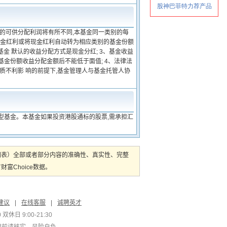
应的可供分配利润将有所不同,本基金同一类别的每
现 金红利或将现金红利自动转为相应类别的基金份额
金 默认的收益分配方式是现金分红; 3、基金收益
金份额收益分配金额后不能低于面值; 4、法律法
质不利影 响的前提下,基金管理人与基金托管人协
型基金。本基金如果投资港股通标的股票,需承担汇
图表）全部或者部分内容的准确性、真实性、完整
Choice数据。
建议
|
在线客服
|
诚聘英才
双休日 9:00-21:30