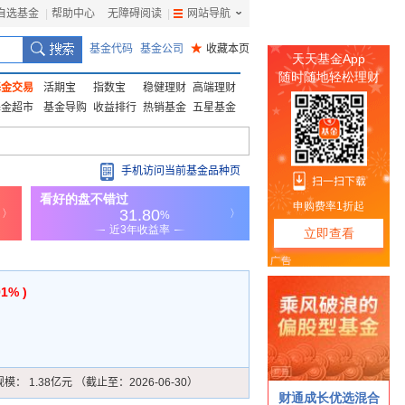
自选基金
|
帮助中心
无障碍阅读
|
网站导航
|
基金代码
基金公司
★
收藏本页
基金交易
活期宝
指数宝
稳健理财
高端理财
基金超市
基金导购
收益排行
热销基金
五星基金
手机访问当前基金品种页
91% )
规模：
1.38亿元 （截止至：2026-06-30）