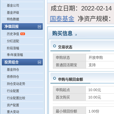
基金公司
成立日期：
2022-02-14
基金评级
国泰基金
净资产规模
特色数据
净值回报
购买信息
历史净值
分红送配
交易状态
阶段涨幅
季/年度涨幅
申购状态
开放申购
投资组合
普通回活期宝
支持
基金持仓
债券持仓
申购与赎回金额
持仓变动走势
申购起点
10.00元
行业配置
首次购买
10.00元
行业配置比较
资产配置
最小赎回份额
1.00份
重大变动