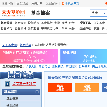
收藏本站
|
安全登录
|
免费开户
忘记密码
|
手机客户端
基金档案
基 金
基金数据
基金净值
投顾管家
基金排行
定投
港基
评级
投资工具
自选基金
基金公司
基金品种
新发基金
申购状态
分红
公告
私募
基金筛选
收益计算
天天基金网
>
基金档案
> 国泰新经济灵活配置混合C
您浏览过的基金：
华夏大盘
嘉实增长
泰达精选
嘉实服务
易基策略
兴业全球视
添富优势
华安宏利
上证180价值ETF
上投优势
信诚蓝筹
国泰新经济灵活配置混合C (014989)
返回基金品种页
购买
定投
+
10元起
10元起
基本资料
基本概况
基金经理