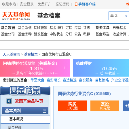
收藏本站
|
安全登录
|
免费开户
忘记密码
|
手机客户端
基金档案
基 金
基金数据
基金净值
投顾管家
基金排行
定投
港基
评级
投资工具
自选基金
基金公司
基金品种
新发基金
申购状态
分红
公告
私募
基金筛选
收益计算
天天基金网
>
基金档案
> 国泰优势行业混合C
您浏览过的基金：
华夏大盘
嘉实增长
泰达精选
嘉实服务
易基策略
兴业全球视
添富优势
华安宏利
上证180价值ETF
上投优势
信诚蓝筹
国泰优势行业混合C (015585)
返回基金品种页
购买
定投
+
10元起
10元起
基本资料
基本概况
基金经理