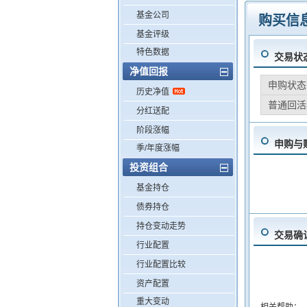
基金公司
购买信
基金评级
特色数据
交易状
净值回报
申购状态
历史净值
普通回活
分红送配
阶段涨幅
申购与
季/年度涨幅
投资组合
基金持仓
债券持仓
持仓变动走势
交易确
行业配置
行业配置比较
资产配置
重大变动