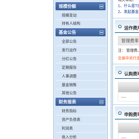
相关帮助：
规模份额
1、什么是T
2、发起基
规模变动
持有人结构
运作费
基金公告
管理费率
全部公告
发行运作
注： 管理
交易中另行
分红公告
定期报告
认购费
人事调整
基金销售
其他公告
---
财务报表
财务指标
申购费
资产负债表
利润表
收入分析
---