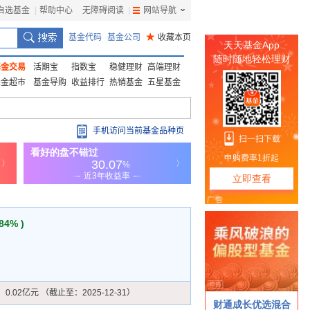
自选基金
|
帮助中心
无障碍阅读
|
网站导航
|
基金代码
基金公司
★
收藏本页
基金交易
活期宝
指数宝
稳健理财
高端理财
基金超市
基金导购
收益排行
热销基金
五星基金
手机访问当前基金品种页
.84% )
：
0.02亿元 （截止至：2025-12-31）