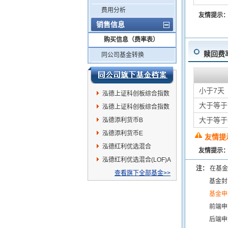
费用分析
友情提示
销售信息
购买信息（费率表）
赎回费
同公司基金转换
小于7天
泓德上证科创板综合指数
大于等于
增强A
泓德上证科创板综合指数
大于等于
增强C
泓德添利货币B
泓德添利货币E
友情提
泓德红利优选混合
友情提示
(LOF)C
泓德红利优选混合(LOF)A
注：
在基金
查看旗下全部基金>>
基金封
基金申
前端申
后端申