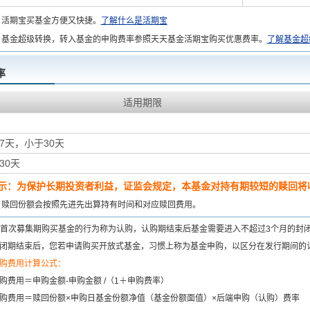
：
活期宝买基金方便又快捷。
了解什么是活期宝
基金超级转换，转入基金的申购费率参照天天基金活期宝购买优惠费率。
了解基金超
率
适用期限
7天，小于30天
30天
示：为保护长期投资者利益，证监会规定，本基金对持有期较短的赎回将收
：
赎回份额会按照先进先出算持有时间和对应赎回费用。
首次募集期购买基金的行为称为认购，认购期结束后基金需要进入不超过3个月的封
闭期结束后，您若申请购买开放式基金，习惯上称为基金申购，以区分在发行期间的
购费用计算公式：
购费用＝申购金额-申购金额 /（1＋申购费率）
购费用＝赎回份额×申购日基金份额净值（基金份额面值）×后端申购（认购）费率