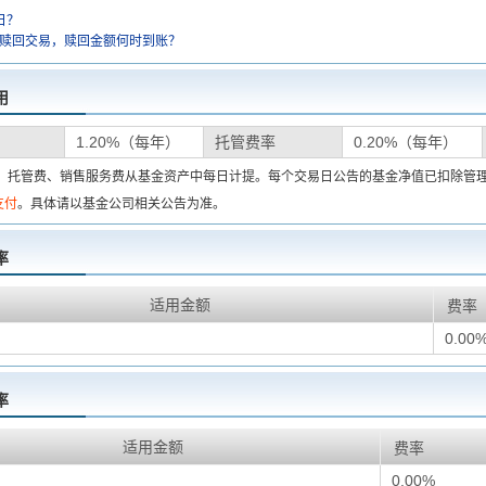
日？
金赎回交易，赎回金额何时到账？
用
1.20%（每年）
托管费率
0.20%（每年）
费、托管费、销售服务费从基金资产中每日计提。每个交易日公告的基金净值已扣除管
支付
。具体请以基金公司相关公告为准。
率
适用金额
费率
0.00
率
适用金额
费率
0.00%