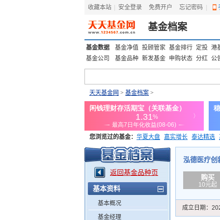
收藏本站
|
安全登录
|
免费开户
忘记密码
|
基金档案
基金数据
基金净值
投顾管家
基金排行
定投
港
基金公司
基金品种
新发基金
申购状态
分红
公
天天基金网
>
基金档案
>
您浏览过的基金：
华夏大盘
嘉实增长
泰达精选
添富优势
华安宏利
上证180价值ETF
上投优势
泓德医疗创新
返回基金品种页
购买
10元起
基本资料
基本概况
成立日期：
20
基金经理