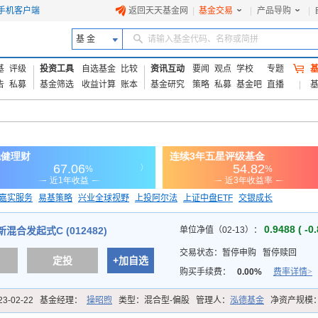
手机客户端
返回天天基金网
|
基金交易
|
产品导购
|
基 金
请输入基金代码、名称或简拼
基
评级
投资工具
自选基金
比较
资讯互动
要闻
观点
学校
专题
告
私募
基金筛选
收益计算
账本
基金研究
策略
私募
基金吧
直播
嘉实服务
易基策略
兴业全球视野
上投阿尔法
上证中盘ETF
交银成长
信诚蓝筹
0.9488 ( -0
混合发起式C (012482)
单位净值（02-13）：
交易状态：
暂停申购
暂停赎回
定投
+加自选
购买手续费：
0.00%
费率详情>
23-02-22
基金经理：
操昭煦
类型：
混合型-偏股
管理人：
泓德基金
净资产规模