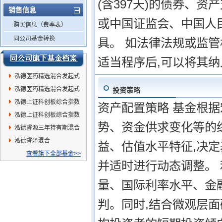
(含397天)的债券、
销售信息
或中国证监会、中国人
购买信息（费率表）
同公司基金转换
具。 如法律法规或监
适当程序后,可以将其
泓德医药精选混合发起式
A
泓德医药精选混合发起式
投资策略
C
泓德上证科创板综合指数
资产配置策略 基金根
增强C
泓德上证科创板综合指数
势、资金供求变化等的
增强A
泓德睿源三年持有期混合
泓德睿泽混合
益、估值水平特征,决
查看旗下全部基金>>
并适时进行动态调整。 
量、国际利率水平、金
判。同时,结合微观层面