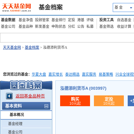
基金档案
基 金
基金数据
基金净值
投顾管家
基金排行
定投
港基
评级
投资工具
自选基金
基金公司
基金品种
新发基金
申购状态
分红
公告
私募
基金筛选
收益计算
天天基金网
>
基金档案
> 泓德添利货币A
您浏览过的基金：
华夏大盘
嘉实增长
泰达精选
嘉实服务
易基策略
兴业全球视
添富优势
华安宏利
上证180价值ETF
上投优势
信诚蓝筹
泓德添利货币A (003997)
返回基金品种页
购买
定投
+
10元起
10元起
基本资料
基本概况
基金经理
基金公司