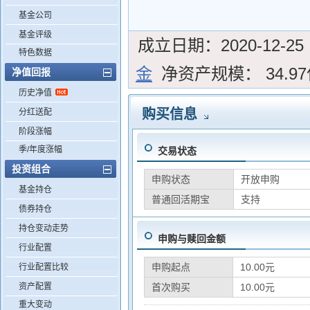
基金公司
基金评级
成立日期：
2020-12-25
特色数据
金
净资产规模：
34.9
净值回报
历史净值
购买信息
分红送配
阶段涨幅
季/年度涨幅
交易状态
投资组合
申购状态
开放申购
基金持仓
普通回活期宝
支持
债券持仓
持仓变动走势
申购与赎回金额
行业配置
申购起点
10.00元
行业配置比较
资产配置
首次购买
10.00元
重大变动