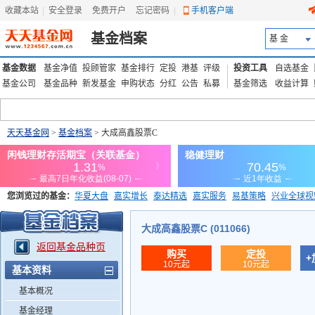
收藏本站
|
安全登录
|
免费开户
忘记密码
|
手机客户端
基金档案
基 金
基金数据
基金净值
投顾管家
基金排行
定投
港基
评级
投资工具
自选基金
基金公司
基金品种
新发基金
申购状态
分红
公告
私募
基金筛选
收益计算
天天基金网
>
基金档案
> 大成高鑫股票C
您浏览过的基金：
华夏大盘
嘉实增长
泰达精选
嘉实服务
易基策略
兴业全球视
添富优势
华安宏利
上证180价值ETF
上投优势
信诚蓝筹
大成高鑫股票C (011066)
返回基金品种页
购买
定投
+
10元起
10元起
基本资料
基本概况
基金经理