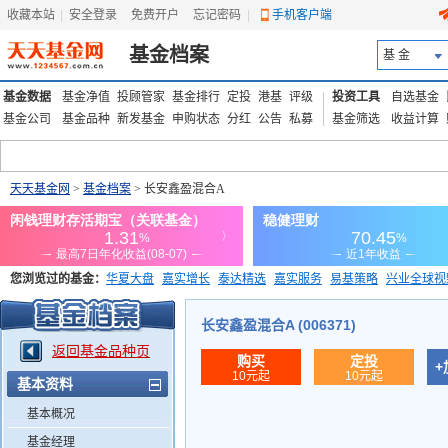
收藏本站
|
安全登录
|
免费开户
忘记密码
|
手机客户端
基金档案
基 金
基金数据
基金净值
投顾管家
基金排行
定投
港基
评级
投资工具
自选基金
基金公司
基金品种
新发基金
申购状态
分红
公告
私募
基金筛选
收益计算
天天基金网
>
基金档案
> 长安鑫盈混合A
您浏览过的基金：
华夏大盘
嘉实增长
泰达精选
嘉实服务
易基策略
兴业全球视
添富优势
华安宏利
上证180价值ETF
上投优势
信诚蓝筹
长安鑫盈混合A (006371)
返回基金品种页
购买
定投
+
10元起
10元起
基本资料
基本概况
基金经理