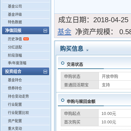
基金公司
基金评级
成立日期：
2018-04-25
特色数据
基金
净资产规模：
0.
净值回报
历史净值
分红送配
购买信息
阶段涨幅
季/年度涨幅
交易状态
投资组合
申购状态
开放申购
基金持仓
普通回活期宝
支持
债券持仓
持仓变动走势
申购与赎回金额
行业配置
行业配置比较
申购起点
10.00元
资产配置
首次购买
10.00元
重大变动