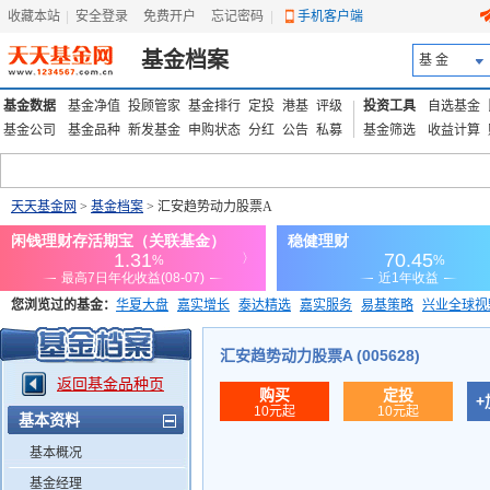
收藏本站
|
安全登录
|
免费开户
忘记密码
|
手机客户端
基金档案
基 金
基金数据
基金净值
投顾管家
基金排行
定投
港基
评级
投资工具
自选基金
基金公司
基金品种
新发基金
申购状态
分红
公告
私募
基金筛选
收益计算
天天基金网
>
基金档案
> 汇安趋势动力股票A
您浏览过的基金：
华夏大盘
嘉实增长
泰达精选
嘉实服务
易基策略
兴业全球视
添富优势
华安宏利
上证180价值ETF
上投优势
信诚蓝筹
汇安趋势动力股票A (005628)
返回基金品种页
购买
定投
+
10元起
10元起
基本资料
基本概况
基金经理