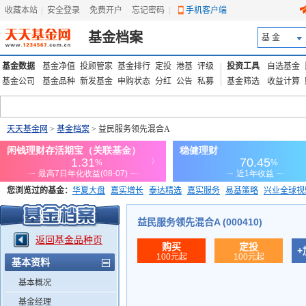
收藏本站
|
安全登录
|
免费开户
忘记密码
|
手机客户端
基金档案
基 金
基金数据
基金净值
投顾管家
基金排行
定投
港基
评级
投资工具
自选基金
基金公司
基金品种
新发基金
申购状态
分红
公告
私募
基金筛选
收益计算
天天基金网
>
基金档案
> 益民服务领先混合A
您浏览过的基金：
华夏大盘
嘉实增长
泰达精选
嘉实服务
易基策略
兴业全球视
添富优势
华安宏利
上证180价值ETF
上投优势
信诚蓝筹
益民服务领先混合A (000410)
返回基金品种页
购买
定投
+
100元起
100元起
基本资料
基本概况
基金经理