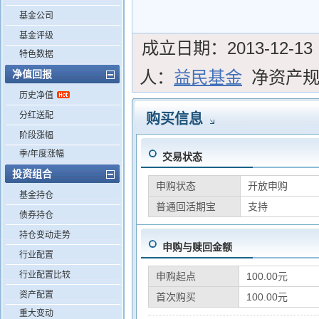
基金公司
基金评级
成立日期：
2013-12-13
特色数据
人：
益民基金
净资产
净值回报
历史净值
分红送配
购买信息
阶段涨幅
季/年度涨幅
交易状态
投资组合
申购状态
开放申购
基金持仓
普通回活期宝
支持
债券持仓
持仓变动走势
申购与赎回金额
行业配置
行业配置比较
申购起点
100.00元
资产配置
首次购买
100.00元
重大变动