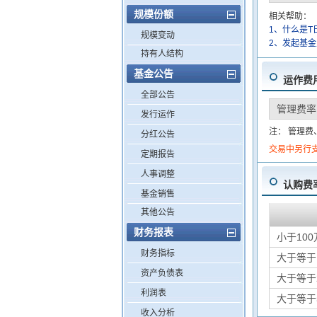
规模份额
相关帮助：
1、什么是T
规模变动
2、发起基
持有人结构
基金公告
运作费
全部公告
管理费率
发行运作
注： 管理
分红公告
交易中另行
定期报告
人事调整
认购费
基金销售
其他公告
财务报表
小于100
财务指标
大于等于
资产负债表
大于等于
利润表
大于等于
收入分析