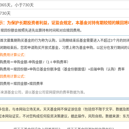
365天，小于730天
730天
示：为保护长期投资者利益，证监会规定，本基金对持有期较短的赎回将收
：
赎回份额会按照先进先出算持有时间和对应赎回费用。
首次募集期购买基金的行为称为认购，认购期结束后基金需要进入不超过3个月的封
闭期结束后，您若申请购买开放式基金，习惯上称为基金申购，以区分在发行期间的
购费用计算公式：
购费用＝申购金额-申购金额 /（1＋申购费率）
购费用＝赎回份额×申购日基金份额净值（基金份额面值）×后端申购（认购）费率
回费用计算公式：
回费用＝赎回金额×赎回费率
率来源基金公司，请以基金公司官网提供的费率数据为准。
多信息，与本网站立场无关。天天基金网不保证该信息（包括但不限于文字、数据及
本网站证实，不对您构成任何投资决策建议，据此操作，风险自担。数据来源：东方财富