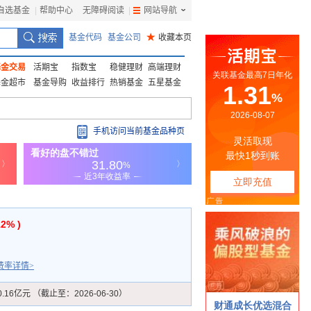
自选基金
|
帮助中心
无障碍阅读
|
网站导航
|
基金代码
基金公司
★
收藏本页
基金交易
活期宝
指数宝
稳健理财
高端理财
基金超市
基金导购
收益排行
热销基金
五星基金
手机访问当前基金品种页
12% )
费率详情>
0.16亿元 （截止至：2026-06-30）