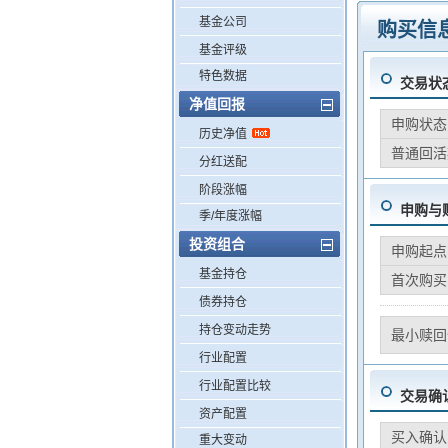
基金公司
购买信
基金评级
特色数据
交易状
净值回报
申购状态
历史净值
普通回活
分红送配
阶段涨幅
申购与
季/年度涨幅
投资组合
申购起点
基金持仓
首次购买
债券持仓
持仓变动走势
最小赎回
行业配置
行业配置比较
交易确
资产配置
买入确认
重大变动