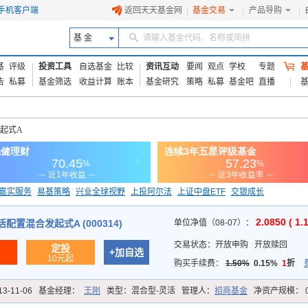
手机客户端
返回天天基金网
|
基金交易
|
产品导购
|
基 金
请输入基金代码、名称或简拼
基
评级
投资工具
自选基金
比较
资讯互动
要闻
观点
学校
专题
告
私募
基金筛选
收益计算
账本
基金研究
策略
私募
基金吧
直播
起式A
嘉实服务
易基策略
兴业全球视野
上投阿尔法
上证中盘ETF
交银成长
信诚蓝筹
2.0850 ( 1.
配置混合发起式A (000314)
单位净值（08-07）：
交易状态：
开放申购
开放赎回
定投
+加自选
10元起
购买手续费：
1.50%
0.15%
1
折
13-11-06
基金经理：
王刚
类型：
混合型-灵活
管理人：
招商基金
净资产规模：