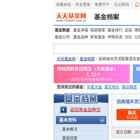
收藏本站
|
安全登录
|
免费开户
忘记密码
|
基金档案
基金数据
基金净值
投顾管家
基金排行
定投
港
基金公司
基金品种
新发基金
申购状态
分红
公
天天基金网
>
基金档案
> 招商瑞丰灵活配置混合发
您浏览过的基金：
华夏大盘
嘉实增长
泰达精选
添富优势
华安宏利
上证180价值ETF
上投优势
招商瑞丰灵活
返回基金品种页
购买
10元起
基本资料
基本概况
成立日期：
20
基金经理