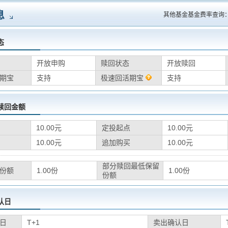
息
其他基金基金费率查询
态
开放申购
赎回状态
开放赎回
期宝
支持
极速回活期宝
支持
赎回金额
10.00元
定投起点
10.00元
10.00元
追加购买
10.00元
部分赎回最低保留
份额
1.00份
1.00份
份额
认日
日
T+1
卖出确认日