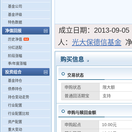
基金公司
基金评级
特色数据
成立日期：
2013-09-05
净值回报
历史净值
人：
光大保德信基金
分红送配
阶段涨幅
购买信息
季/年度涨幅
投资组合
交易状态
基金持仓
申购状态
限大额
债券持仓
普通回活期宝
支持
持仓变动走势
行业配置
申购与赎回金额
行业配置比较
资产配置
申购起点
10.00元
重大变动