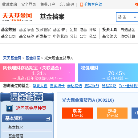
收藏本站
|
安全登录
|
免费开户
忘记密码
|
手机客户端
基金档案
基 金
基金数据
基金净值
投顾管家
基金排行
定投
港基
评级
投资工具
自选基金
基金公司
基金品种
新发基金
申购状态
分红
公告
私募
基金筛选
收益计算
天天基金网
>
基金档案
> 光大现金宝货币A
您浏览过的基金：
华夏大盘
嘉实增长
泰达精选
嘉实服务
易基策略
兴业全球视
添富优势
华安宏利
上证180价值ETF
上投优势
信诚蓝筹
光大现金宝货币A (000210)
返回基金品种页
购买
定投
+
10元起
10元起
基本资料
基本概况
基金经理