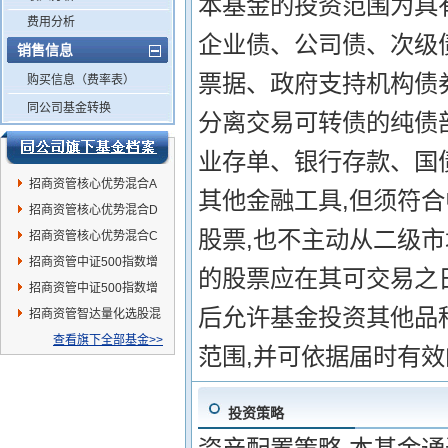
本基金的投资范围为具
费用分析
企业债、公司债、次级
销售信息
票据、政府支持机构债
购买信息（费率表）
同公司基金转换
分离交易可转债的纯债
业存单、银行存款、国
招商资管核心优势混合A
其他金融工具,但须符
招商资管核心优势混合D
股票,也不主动从二级
招商资管核心优势混合C
招商资管中证500指数增
的股票应在其可交易之
强发起C
招商资管中证500指数增
后允许基金投资其他品
强发起A
招商资管智达量化选股混
合发起A
查看旗下全部基金>>
范围,并可依据届时有
投资策略