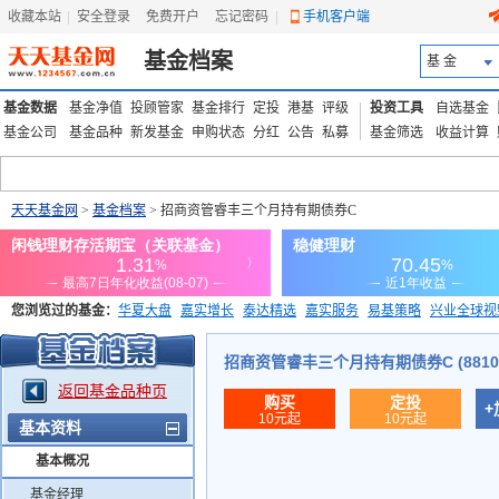
收藏本站
|
安全登录
|
免费开户
忘记密码
|
手机客户端
基金档案
基 金
基金数据
基金净值
投顾管家
基金排行
定投
港基
评级
投资工具
自选基金
基金公司
基金品种
新发基金
申购状态
分红
公告
私募
基金筛选
收益计算
天天基金网
>
基金档案
> 招商资管睿丰三个月持有期债券C
您浏览过的基金：
华夏大盘
嘉实增长
泰达精选
嘉实服务
易基策略
兴业全球视
添富优势
华安宏利
上证180价值ETF
上投优势
信诚蓝筹
招商资管睿丰三个月持有期债券C (88101
返回基金品种页
购买
定投
+
10元起
10元起
基本资料
基本概况
基金经理