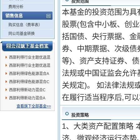
投资范围
费用分析
本基金的投资范围为具
销售信息
股票(包含中小板、创业
购买信息（费率表）
同公司基金转换
括国债、央行票据、金
券、中期票据、次级债
西部利得行业主题优选混
等)、资产支持证券、
合A
西部利得行业主题优选混
法规或中国证监会允许
合C
西部利得绿色能源混合A
西部利得绿色能源混合C
关规定)。 如法律法规
西部利得新动力混合C
在履行适当程序后,可
西部利得新动力混合A
查看旗下全部基金>>
投资策略
1、大类资产配置策略 
济、微观经济运行态势