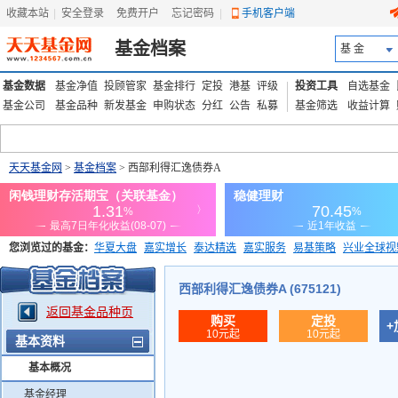
收藏本站
|
安全登录
|
免费开户
忘记密码
|
手机客户端
基金档案
基 金
基金数据
基金净值
投顾管家
基金排行
定投
港基
评级
投资工具
自选基金
基金公司
基金品种
新发基金
申购状态
分红
公告
私募
基金筛选
收益计算
天天基金网
>
基金档案
> 西部利得汇逸债券A
您浏览过的基金：
华夏大盘
嘉实增长
泰达精选
嘉实服务
易基策略
兴业全球视
添富优势
华安宏利
上证180价值ETF
上投优势
信诚蓝筹
西部利得汇逸债券A (675121)
返回基金品种页
购买
定投
+
10元起
10元起
基本资料
基本概况
基金经理