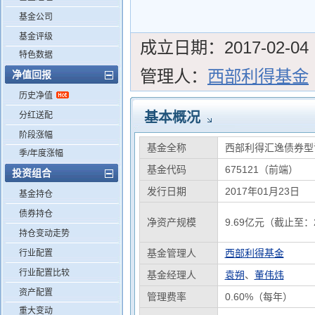
基金公司
基金评级
成立日期：
2017-02-04
特色数据
管理人：
西部利得基金
净值回报
历史净值
基本概况
分红送配
阶段涨幅
基金全称
西部利得汇逸债券型
季/年度涨幅
基金代码
675121（前端）
投资组合
发行日期
2017年01月23日
基金持仓
债券持仓
净资产规模
9.69亿元（截止至：2
持仓变动走势
基金管理人
西部利得基金
行业配置
行业配置比较
基金经理人
袁朔
、
董伟炜
资产配置
管理费率
0.60%（每年）
重大变动