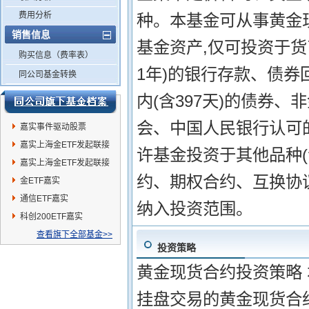
费用分析
种。本基金可从事黄金
销售信息
基金资产,仅可投资于货
购买信息（费率表）
1年)的银行存款、债券
同公司基金转换
内(含397天)的债券
会、中国人民银行认可
嘉实事件驱动股票
嘉实上海金ETF发起联接
许基金投资于其他品种
C
嘉实上海金ETF发起联接
约、期权合约、互换协议
A
金ETF嘉实
通信ETF嘉实
纳入投资范围。
科创200ETF嘉实
查看旗下全部基金>>
投资策略
黄金现货合约投资策略
挂盘交易的黄金现货合