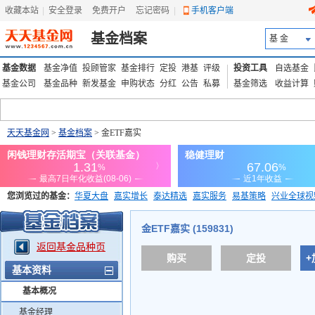
收藏本站
|
安全登录
|
免费开户
忘记密码
|
手机客户端
基金档案
基 金
基金数据
基金净值
投顾管家
基金排行
定投
港基
评级
投资工具
自选基金
基金公司
基金品种
新发基金
申购状态
分红
公告
私募
基金筛选
收益计算
天天基金网
>
基金档案
> 金ETF嘉实
您浏览过的基金：
华夏大盘
嘉实增长
泰达精选
嘉实服务
易基策略
兴业全球视
添富优势
华安宏利
上证180价值ETF
上投优势
信诚蓝筹
金ETF嘉实 (159831)
返回基金品种页
购买
定投
+
基本资料
基本概况
基金经理