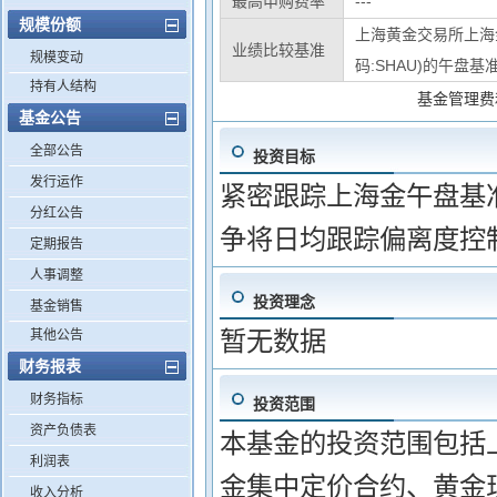
最高申购费率
---
规模份额
上海黄金交易所上海
业绩比较基准
规模变动
码:SHAU)的午盘
持有人结构
基金管理费
基金公告
全部公告
投资目标
发行运作
紧密跟踪上海金午盘基
分红公告
争将日均跟踪偏离度控制
定期报告
人事调整
投资理念
基金销售
暂无数据
其他公告
财务报表
财务指标
投资范围
资产负债表
本基金的投资范围包括
利润表
金集中定价合约、黄金
收入分析