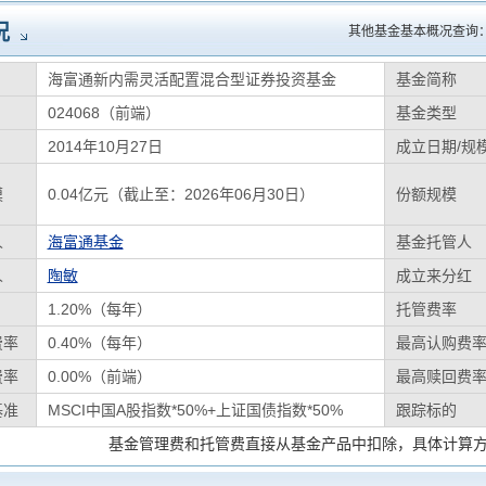
况
其他基金基本概况查询
海富通新内需灵活配置混合型证券投资基金
基金简称
024068（前端）
基金类型
2014年10月27日
成立日期/规
模
0.04亿元（截止至：2026年06月30日）
份额规模
人
海富通基金
基金托管人
人
陶敏
成立来分红
1.20%（每年）
托管费率
费率
0.40%（每年）
最高认购费
费率
0.00%（前端）
最高赎回费
基准
MSCI中国A股指数*50%+上证国债指数*50%
跟踪标的
基金管理费和托管费直接从基金产品中扣除，具体计算