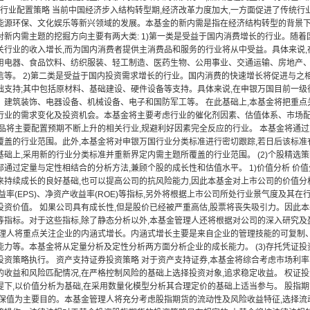
1)行业配置策略 当前中国经济步入结构转型期,经济改革力度加大,一方面促进了传统
能源环保、文化娱乐等新兴领域的发展。本基金的新内需是指在经济结构转型的背景下
对新内需主题的挖掘方向主要有两大类: 1)第一类是受益于国内消费增长的行业。随着
关行业的收入增长,而为国内消费者提供主消费品和服务的行业将从中受益。具体来说,
用电器、食品饮料、纺织服装、轻工制造、医药生物、公用事业、交通运输、房地产
信等。 2)第二类是受益于国内投资需求增长的行业。国内消费的快速增长将促进与之
础支持;其中包括原材料、基础建设、硬件设备等支持。具体来说,在申银万国目前一级
、建筑装饰、电器设备、机械设备、电子和国防军工等。 在此基础上,本基金将把重点
行业的需求变化及投资机会。本基金将主要考虑行业的催化剂因素、估值体系、市场
产品将主要配置预期不断上升的相关行业,规避利好因素完全反应的行业。 本基金将通
覆盖的行业范围。此外,本基金将对申银万国行业分类标准进行密切跟踪,若日后该标准
础上,采用新的行业分类标准并重新界定内需主题所覆盖的行业范围。 (2)个股精选策
部通过定量与定性相结合的分析方法,兼顾个股的成长性和估值水平。 1)价值分析 价
来持续成长的良好基础,也可以提高公司的抗风险能力,因此本基金对上市公司的价值分
益率(EPS)、净资产收益率(ROE)等指标,另外将根据上市公司所处行业景气度及其
投资价值。 如果公司具有成长性,但是股价已经被严重高估,股票将丧失吸引力。因此
S等指标。对于这些指标,除了静态分析以外,本基金管理人还将根据对公司的深入研究及盈
管理人将重点关注企业的内涵式增长。内涵式增长主要是来自企业的管理技能的可复制
能力等。本基金将从定量分析及定性分析两方面分析企业的成长能力。 (3)存托凭证投
投资策略执行。 资产支持证券投资策略 对于资产支持证券,本基金将综合考虑市场利
的收益和风险匹配情况,在严格控制风险的基础上选择投资对象,追求稳定收益。 权证投
提下,以价值分析为基础,在采用数量化模型分析其合理定价的基础上适当参与。 股指
期保值为主要目的。本基金管理人将充分考虑股指期货的流动性及风险收益特征,选择