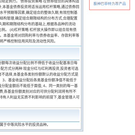
规定执行。 债券投资策略 在债券组合的具体构造
,本基金债券投资将适当运用杠杆策略,通过债券回
水平预期等因素,确定组合的整体久期,有效控制基
结构管理,确定组合期限结构的分布方式,合理配置
久期和期限结构分布的基础上,根据各品种的流动
。 (4)杠杆策略 杠杆放大操作即以组合现有债
式。本基金将对回购利率与债券收益率、存款利率等
人将严格控制信用风险及流动性风险。
金份额每次收益分配比例不得低于收益分配基准日每
分配方式分两种:现金分红与红利再投资,投资者可选
者不选择,本基金各类别份额默认的收益分配方式是
 3、基金收益分配后各类基金份额净值不能低于
分配金额后不能低于面值; 4、同一类别的每一基
务费,各基金份额类别对应的可供分配利润将有所不
额持有人利益无实质不利影响的前提下,基金管理人可
,属于中等风险水平的投资品种。