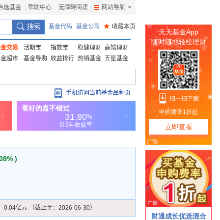
自选基金
|
帮助中心
无障碍阅读
|
网站导航
|
基金代码
基金公司
★
收藏本页
基金交易
活期宝
指数宝
稳健理财
高端理财
基金超市
基金导购
收益排行
热销基金
五星基金
手机访问当前基金品种页
.08% )
：
0.04亿元 （截止至：2026-06-30）