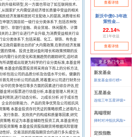
行业的升级和转型,另一方面也带动了如互联网技术、
,从国家扩大内需促进经济增长质量中受益的相关
国民经济发展和居民可支配收入的提高,消费增长和
在申银万国目前一级行业分类体系下,包括农林牧
、银行、非银行金融、商业贸易、休闲服务、计算
相关的上游行业进行产业升级,为消费受益相关行业
行业分类体系下,包括采掘、化工、钢铁、有色金
关注政府最新出台的扩大内需政策,在新的经济发展
配置的情绪、投资主题对盈利增长和政策预期的反
过对内需行业的变化和发展趋势的跟踪研究,适时调
有所调整或出现更为科学的行业分类标准,本基金将
略 本基金的股票投资将采用自下而上的分析方法,
值分析包括公司的品质分析及估值水平分析。健康的
析首先将分析公司的品质,将着重对公司进行财务分
在行业中的竞争地位等多方面的因素进行综合评估,挖
本基金将对股票进行估值分析,本基金管理人将关注
利预测,进行动态分析。 2)成长分析 对于成长性
、企业的创新能力、产品的竞争优势及公司抵抗风
资策略 本基金投资存托凭证的策略依照上述境内上
率、发行条款、支持资产的构成和质量等因素,研究
资策略 权证为本基金辅助性投资工具,本基金将在
期货投资策略 本基金投资股指期货将根据风险管理
流动性好、交易活跃的股指期货合约进行多头或空头