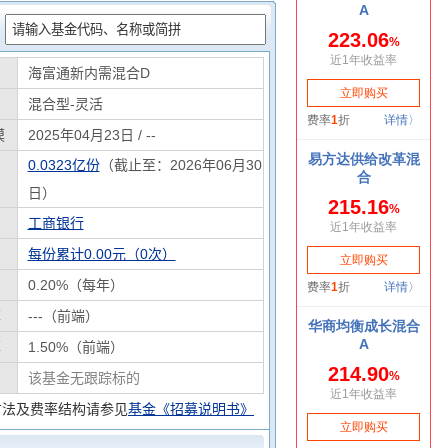
：
海富通新内需混合D
混合型-灵活
模
2025年04月23日 / --
0.0323亿份
（截止至：2026年06月30
日）
工商银行
每份累计0.00元（0次）
0.20%（每年）
率
---（前端）
率
1.50%（前端）
该基金无跟踪标的
方法及费率结构请参见
基金《招募说明书》