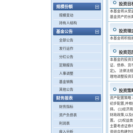
投资目
规模份额
本基金将从受
规模变动
基金资产的长
持有人结构
投资理
基金公告
本基金将积极
全部公告
发行运作
投资范
分红公告
本基金的投资
定期报告
证、债券、货
定)。 法律
人事调整
理地调整投资
基金销售
其他公告
投资策
财务报表
资产配置策略
初步配置,并
财务指标
择。 (1)经
财政政策,以
资产负债表
置。 (2)权
利润表
主要考虑证券市
收入分析
资组合构建包