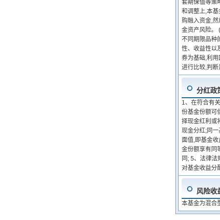
套期保值等策
和调整上,本
购融入资金,然
金资产风险。 
不同期限品种
性、收益性以
券为基础,利
进行比较,判
分红政
1、在符合有
份基金份额可供
择现金红利或
现金分红;同
面值,即基金
金份额享有同
同; 5、法
对基金收益分
风险收
本基金为混合