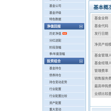
基金公司
基本概
基金评级
基金全称
特色数据
基金代码
净值回报
发行日期
历史净值
分红送配
净资产规
阶段涨幅
季/年度涨幅
基金管理
投资组合
基金经理
基金持仓
管理费率
债券持仓
销售服务
持仓变动走势
最高申购
行业配置
业绩比较
行业配置比较
资产配置
重大变动