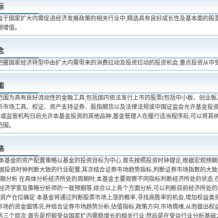
标
益于国家扩大内需促进经济发展政策的相关行业中,精选具有良好成长性及基本面的股票
期增值。
念
把握国家经济转型中由扩大内需带来的消费拉动及投资拉动的投资机会,重点投资从中
围
范围为具有良好流动性的金融工具,包括国内依法发行上市的股票(包括中小板、创业板
币市场工具、权证、资产支持证券、股指期货以及法律法规或中国证监会允许基金投资
法规或监管机构日后允许本基金投资的其他品种,基金管理人在履行适当程序后,可以将其
范围。
略
 本基金的资产配置策略以基金的投资目标为中心,首先按照投资时钟理论,根据宏观预
根据投资时钟判断大致的行业配置;其次结合证券市场趋势指标,判断证券市场指数的大
济周期分析 在具体分析经济所处的周期时,本基金主要观察不同指标判断经济所处的状态,
及经济学家及策略分析师的一致预期等,综合以上各个方面分析,可以判断目前经济所处
益类资产仓位确定 本基金将通过判断股票市场上涨的概率,寻找高胜率的机会,增加权益
场的资金面情况,并结合证券市场趋势分析,估值指标,政策方向,市场情绪,从而做出权
括三个层次:首先是挖掘受益国家扩内需稳增长的相关行业;然后是在受益行业分析基础