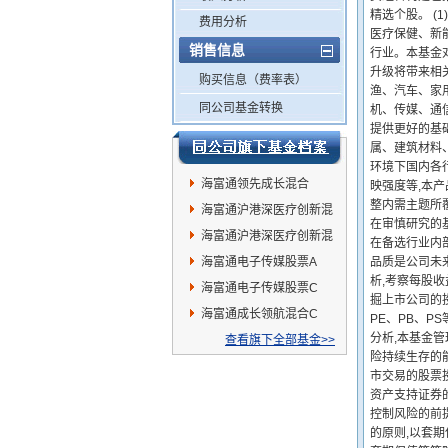
精选个股。 (
费用分析
医疗保健、新
销售信息
行业。本基金
升级将带来相
购买信息（费率表）
渔、汽车、家
同公司基金转换
机、传媒、通
提供更好的基
属、建筑材料
环境下国内各
海富通领先成长混合
映强度等,本
整内需主题所
海富通沪港深医疗创新混
在审慎研究的基
合C
海富通沪港深医疗创新混
在备选行业内
合A
海富通电子传媒股票A
品质是公司未
析,考察每股收
海富通电子传媒股票C
掘上市公司的
海富通成长领航混合C
PE、PB、P
分析,本基金
查看旗下全部基金>>
险持续生存的
市交易的股票
资产支持证券
控制风险的前
的原则,以套