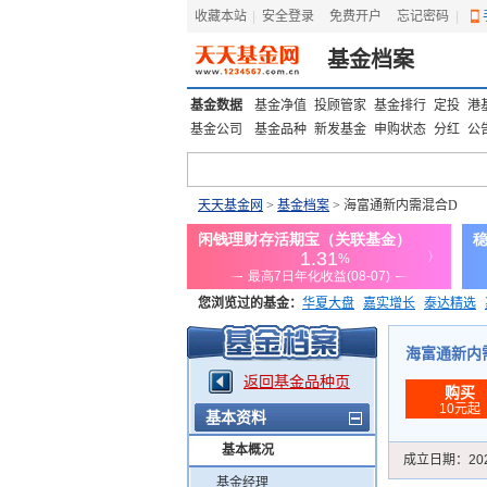
收藏本站
|
安全登录
|
免费开户
忘记密码
|
基金档案
基金数据
基金净值
投顾管家
基金排行
定投
港
基金公司
基金品种
新发基金
申购状态
分红
公
天天基金网
>
基金档案
> 海富通新内需混合D
您浏览过的基金：
华夏大盘
嘉实增长
泰达精选
添富优势
华安宏利
上证180价值ETF
上投优势
海富通新内需混
返回基金品种页
购买
10元起
基本资料
基本概况
成立日期：
20
基金经理