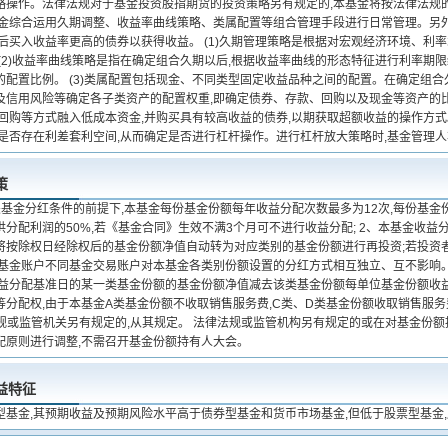
略操作。法律法规对于基金投资股指期货的投资策略另有规定的,本基金将按法律法规的
基金综合运用久期调整、收益率曲线策略、类属配置等组合管理手段进行日常管理。另外
后买入收益率更高的债券以获得收益。 (1)久期管理策略是根据对宏观经济环境、利率
(2)收益率曲线策略是指在确定组合久期以后,根据收益率曲线的形态特征进行利率期限
的配置比例。 (3)类属配置包括现金、不同类型固定收益品种之间的配置。在确定组合
及信用风险等确定各子类资产的配置权重,即确定债券、存款、回购以及现金等资产的比例
用回购等方式融入低成本资金,并购买具有较高收益的债券,以期获取超额收益的操作方
断是否存在利差套利空间,从而确定是否进行杠杆操作。进行杠杆放大策略时,基金管理
策
关基金分红条件的前提下,本基金每份基金份额每年收益分配次数最多为12次,每份基
分配利润的50%,若《基金合同》生效不满3个月可不进行收益分配; 2、本基金收益
将按除权日经除权后的基金份额净值自动转为对应类别的基金份额进行再投资;若投资
一基金账户不同基金交易账户对本基金各类别份额设置的分红方式相互独立、互不影响。
收益分配基准日的某一类基金份额的基金份额净值减去该类基金份额每单位基金份额收益
等分配权,由于本基金A类基金份额不收取销售服务费,C类、D类基金份额收取销售服
律法规或监管机关另有规定的,从其规定。 法律法规或监管机构另有规定的或在对基金份
配原则进行调整,不需召开基金份额持有人大会。
益特征
型基金,其预期收益及预期风险水平高于债券型基金和货币市场基金,但低于股票型基金