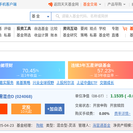
手机客户端
返回天天基金网
|
基金交易
|
产品导购
|
基 金
请输入基金代码、名称或简拼
基
评级
投资工具
自选基金
比较
资讯互动
要闻
观点
学校
专题
告
私募
基金筛选
收益计算
账本
基金研究
策略
私募
基金吧
直播
嘉实服务
易基策略
兴业全球视野
上投阿尔法
上证中盘ETF
交银成长
信诚蓝筹
1.1535 ( -0
合D (024068)
单位净值（08-07）：
交易状态：
开放申购
开放赎回
定投
+加自选
10元起
购买手续费：
0.00%
费率详情>
25-04-23
基金经理：
陶敏
类型：
混合型-灵活
管理人：
海富通基金
净资产规模