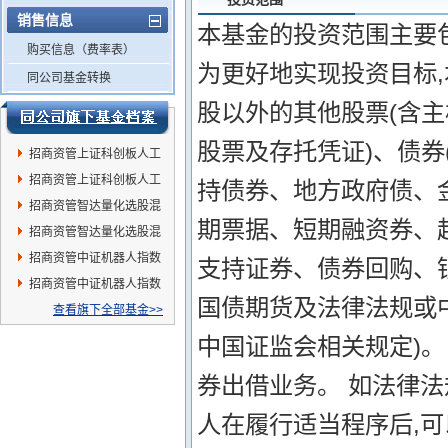
销售信息
本基金的投资范围主要
购买信息（费率表）
为更好地实现投资目标
同公司基金转换
股以外的其他股票(含
股票及存托凭证)、债
招商资管上证科创板人工
智能指数发起A
招商资管上证科创板人工
持债券、地方政府债、
智能指数发起C
招商资管智达量化选股混
期票据、短期融资券、
合发起C
招商资管智达量化选股混
合发起A
招商资管中证机器人指数
支持证券、债券回购、
发起A
招商资管中证机器人指数
国债期货及法律法规或
发起C
查看旗下全部基金>>
中国证监会相关规定)
券出借业务。 如法律
人在履行适当程序后,