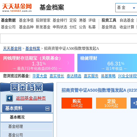
基金档案
基 金
基金数据
基金净值
投顾管家
基金排行
定投
港基
评级
投资工具
自选基金
基金公司
基金品种
新发基金
申购状态
分红
公告
私募
基金筛选
收益计算
天天基金网
>
基金档案
> 招商资管中证A500指数增强发起A
您浏览过的基金：
华夏大盘
嘉实增长
泰达精选
嘉实服务
易基策略
兴业全球视
添富优势
华安宏利
上证180价值ETF
上投优势
信诚蓝筹
招商资管中证A500指数增强发起A (0235
返回基金品种页
购买
定投
+
10元起
100元起
基本资料
基本概况
基金经理
基金公司