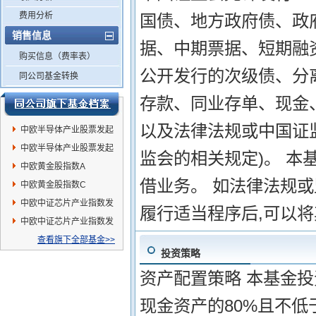
费用分析
国债、地方政府债、政
销售信息
据、中期票据、短期融
购买信息（费率表）
公开发行的次级债、分
同公司基金转换
存款、同业存单、现金
以及法律法规或中国证
中欧半导体产业股票发起
A
中欧半导体产业股票发起
监会的相关规定)。 
C
中欧黄金股指数A
借业务。 如法律法规
中欧黄金股指数C
中欧中证芯片产业指数发
履行适当程序后,可以
起C
中欧中证芯片产业指数发
起A
查看旗下全部基金>>
投资策略
资产配置策略 本基金
现金资产的80%且不低