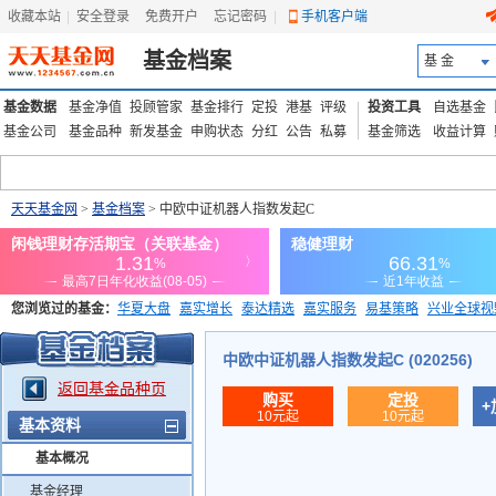
收藏本站
|
安全登录
|
免费开户
忘记密码
|
手机客户端
基金档案
基 金
基金数据
基金净值
投顾管家
基金排行
定投
港基
评级
投资工具
自选基金
基金公司
基金品种
新发基金
申购状态
分红
公告
私募
基金筛选
收益计算
天天基金网
>
基金档案
> 中欧中证机器人指数发起C
您浏览过的基金：
华夏大盘
嘉实增长
泰达精选
嘉实服务
易基策略
兴业全球视
添富优势
华安宏利
上证180价值ETF
上投优势
信诚蓝筹
中欧中证机器人指数发起C (020256)
返回基金品种页
购买
定投
+
10元起
10元起
基本资料
基本概况
基金经理