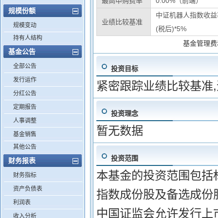
最高申购费率
0.00%（前端）
规模份额
中证机器人指数收益率
业绩比较基准
规模变动
(税后)*5%
持有人结构
基金管理费
基金公告
全部公告
投资目标
发行运作
紧密跟踪业绩比较基准
分红公告
定期报告
投资理念
人事调整
暂无数据
基金销售
其他公告
投资范围
财务报表
本基金的投资范围包括
财务指标
资产负债表
指数成份股及备选成份
利润表
中国证监会允许发行上
收入分析