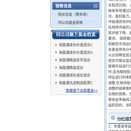
业投资比例。
销售信息
级体系将通过
购买信息（费率表）
况、盈利能力
评级或债项评级
同公司基金转换
信用债评级的
其评级下降、
要求。 国债
和期货市场运
海富通成长价值混合C
本基金将充分
海富通成长价值混合A
以达到降低投
海富通精选贰号混合
规及中国证监
管理手段进行日
海富通精选混合
时,适当缩短投
海富通领先成长混合
特征进行利率
海富通先进制造股票C
调整,在保持组
调整的骑乘策
查看旗下全部基金>>
右侧的债券。
使收益率曲线上
益的目的。该
分红政
1、本基金收