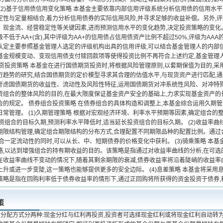
 (2)基于信用债信用变化策略 本基金主要依靠内部信用评级系统分析信用债的信用水
定性与定量相结合,着力分析信用债券的实际信用风险,并寻求足够的收益补偿。另外,
、现金流、经营稳定性等关键因素,进而预测信用水平的变化趋势,决定投资策略的变化。
不低于AA+(含),其中评级为AA+的信用债占信用债资产比例不超过50%,评级为AA
认定主要参照基金管理人选定的评级机构出具的信用评级,可以结合基金管理人的内部
基金规模变动、变现信用债支付赎回款项等使得投资比例不再符合上述约定,基金管理
期货投资策略 本基金在进行国债期货投资时,将根据风险管理原则,以套期保值为目的,
行趋势的研究,结合国债期货的定价模型寻求其合理的估值水平,与现货资产进行匹配,
考虑国债期货的收益性、流动性及风险性特征,运用国债期货对冲系统性风险、对冲特殊
资组合的整体风险的目的,在最大限度保证基金资产安全的基础上,力求实现基金资产
会的规定。 债券组合投资策略 在债券组合的具体构造和调整上,本基金综合运用久期
常管理。 (1)久期管理策略 根据对宏观经济环境、利率水平预期等因素,确定组合的
资组合的目标久期,预测利率水平降低时,适当延长投资组合的目标久期。 (2)收益率曲
期限结构管理,确定组合期限结构的分布方式,合理配置不同期限品种的配置比例。通过
合一定流动性的同时,可以从长、中、短期债券的价格变化中获利。 (3)骑乘策略 本
略,以达到增强组合的持有期收益的目的。该策略是指通过对收益率曲线的分析,在可
在收益率曲线不变动的情况下,随着其剩余期限的衰减,债券收益率将沿着陡峭的收益率
升或进一步变陡,这一策略也能够提供更多的安全边际。 (4)息差策略 本基金将采用
策略是指在回购利率低于债券收益率的情形下,通过正回购将所获得的资金投资于债券,
策
益分配方式分两种:现金分红与红利再投资,投资者可选择现金红利或将现金红利自动转