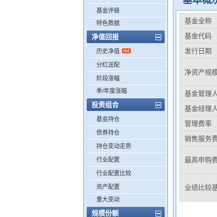
基本概
基金评级
基金全称
特色数据
基金代码
净值回报
发行日期
历史净值
分红送配
净资产规
阶段涨幅
季/年度涨幅
基金管理
投资组合
基金经理
基金持仓
管理费率
债券持仓
销售服务
持仓变动走势
最高申购
行业配置
行业配置比较
资产配置
业绩比较
重大变动
规模份额