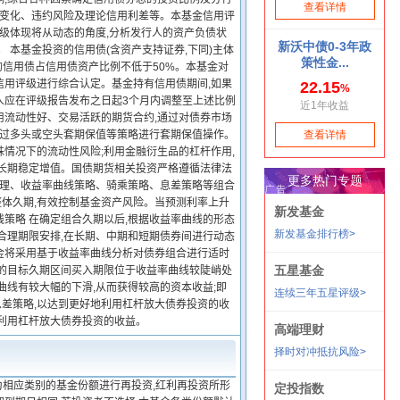
平变化、违约风险及理论信用利差等。本基金信用评
评级体现将从动态的角度,分析发行人的资产负债状
 本基金投资的信用债(含资产支持证券,下同)主体
A的信用债占信用债资产比例不低于50%。本基金对
信用评级进行综合认定。基金持有信用债期间,如果
人应在评级报告发布之日起3个月内调整至上述比例
采用流动性好、交易活跃的期货合约,通过对债券市场
通过多头或空头套期保值等策略进行套期保值操作。
情况下的流动性风险;利用金融衍生品的杠杆作用,
的长期稳定增值。国债期货相关投资严格遵循法律法
管理、收益率曲线策略、骑乘策略、息差策略等组合
整体久期,有效控制基金资产风险。当预测利率上升
线策略 在确定组合久期以后,根据收益率曲线的形态
合理期限安排,在长期、中期和短期债券间进行动态
基金将采用基于收益率曲线分析对债券组合进行适时
选的目标久期区间买入期限位于收益率曲线较陡峭处
曲线有较大幅的下滑,从而获得较高的资本收益;即
息差策略,以达到更好地利用杠杆放大债券投资的收
利用杠杆放大债券投资的收益。
为相应类别的基金份额进行再投资,红利再投资所形