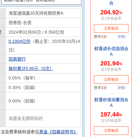
海富通瑞鑫30天持有期债券A
债券型-长债
模
2024年02月06日 / 8.358亿份
0.1004亿份
（截止至：2025年10月14
日）
招商银行
每份累计0.00元（0次）
0.05%（每年）
率
0.30%（前端）
率
0.00%（前端）
该基金无跟踪标的
方法及费率结构请参见
基金《招募说明书》