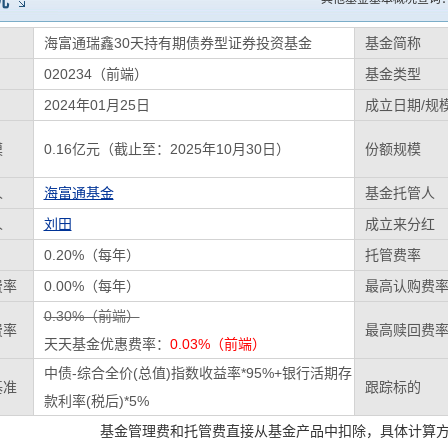
况
海富通瑞鑫30天持有期债券型证券投资基金
基金简称
020234（前端）
基金类型
2024年01月25日
成立日期/规
模
0.16亿元（截止至：2025年10月30日）
份额规模
人
海富通基金
基金托管人
人
刘田
成立来分红
0.20%（每年）
托管费率
费率
0.00%（每年）
最高认购费
0.30%（前端）
费率
最高赎回费
天天基金优惠费率：
0.03%（前端）
中债-综合全价(总值)指数收益率*95%+银行活期存
基准
跟踪标的
款利率(税后)*5%
基金管理费和托管费直接从基金产品中扣除，具体计算