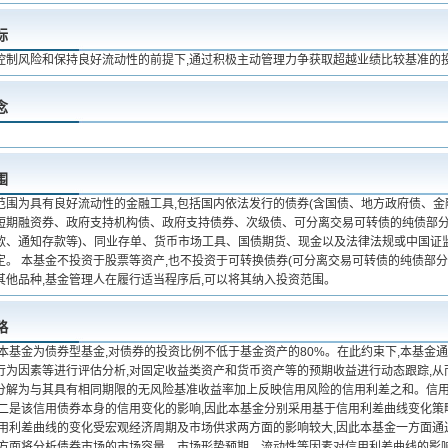
标
控制风险和保持良好流动性的前提下,通过积极主动管理力争获取超越业绩比较基准的
念
围
范围为具有良好流动性的金融工具,包括国内依法发行的债券(含国债、地方政府债、
短期融资券、政府支持机构债、政府支持债券、次级债、可分离交易可转债的纯债部分
款、通知存款等)、同业存单、货币市场工具、国债期货、现金以及法律法规或中国证
定。 本基金不投资于股票等资产,也不投资于可转换债券(可分离交易可转债的纯债部分
其他品种,基金管理人在履行适当程序后,可以将其纳入投资范围。
略
 本基金为债券型基金,对债券的投资比例不低于基金资产的80%。在此约束下,本基
行为因素等进行评估分析,对固定收益类资产和货币资产等的预期收益进行动态跟踪,从
分解为与其具有相同期限的无风险基准收益率加上反映信用风险的信用利差之和。信用
二是该信用债券本身的信用变化的影响,因此本基金分别采用基于信用利差曲线变化策略和
信用利差曲线的变化受宏观经济周期及市场供求两方面的影响较大,因此本基金一方面通
一方面将分析债券市场的市场容量、市场形势预期、流动性等因素对信用利差曲线的影