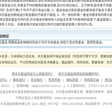
按原基金份额最短持有期锁定,即红利再投资所形成的基金份额与原基金份额最短持有期
式是现金分红;本基金不同份额类别基金份额,其分红相互独立、互不影响;投资者不同
合同》生效不满3个月可不进行收益分配; 3、基金收益分配后基金份额净值不能低于面
位基金份额收益分配金额后不能低于面值; 4、同一类别的每一基金份额享有同等分配
法律法规及基金合同约定,并对基金份额持有人利益无实质不利影响的前提下,基金管理
持有人大会。 本基金每次收益分配比例详见届时基金管理人发布的公告。
益特征
型基金,预期收益和预期风险高于货币市场基金,但低于混合型基金、股票型基金。
多信息，与本网站立场无关。天天基金网不保证该信息（包括但不限于文字、数据及
本网站证实，不对您构成任何投资决策建议，据此操作，风险自担。数据来源：东方财富
将天天基金网设为上网首页吗？
将天天基金网添加到收藏夹吗？
究中心
|
联系我们
|
安全指引
|
免责条款
|
隐私条款
|
风险提示函
|
意见
95021
|
客服邮箱：
vip@1234567.com.cn
|
人工服务时间：工作日 7:30-21:30 
监会批准的基金销售机构[000000303]
。天天基金网所载文章、数据仅供参考，使
中国证监会上海监管局网址：
www.csrc.gov.cn/pub/shanghai
 上海天天基金销售有限公司 2011-现在 沪ICP证：沪B2-20130026
网站备案号：沪ICP备1