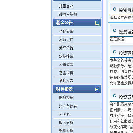
规模变动
投资目
持有人结构
本基金在严格
基金公告
全部公告
投资理
暂无数据
发行运作
分红公告
投资范
定期报告
本基金的投资
人事调整
期融资券、超
存款、协议存
基金销售
监会的相关规
其他公告
允许基金投资
财务报表
投资策
财务指标
资产配置策略
资产负债表
值因素、市场
利润表
券收益率可以
信用利差曲线;
收入分析
线变化策略 
费用分析
线的变化,另