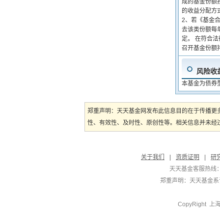
成的基金份额
的收益分配方
2、若《基金
去该类份额每单
定。 在符合
召开基金份额
风险收
本基金为债券
郑重声明：天天基金网发布此信息目的在于传播更
性、有效性、及时性、原创性等。相关信息并未经过
关于我们
|
资质证明
|
研
天天基金客服热线：
郑重声明：
天天基金系证
CopyRight