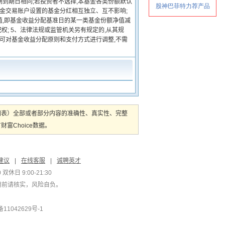
到期日相同;若投资者不选择,本基金各类份额默认
基金交易账户设置的基金分红相互独立、互不影响;
值,即基金收益分配基准日的某一类基金份额净值减
权; 5、法律法规或监管机关另有规定的,从其规
人可对基金收益分配原则和支付方式进行调整,不需
图表）全部或者部分内容的准确性、真实性、完整
Choice数据。
建议
|
在线客服
|
诚聘英才
双休日 9:00-21:30
用前请核实，风险自负。
1042629号-1