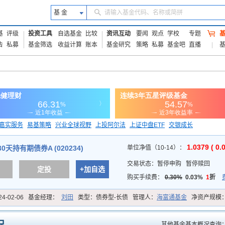
基 金
请输入基金代码、名称或简拼
基
评级
投资工具
自选基金
比较
资讯互动
要闻
观点
学校
专题
告
私募
基金筛选
收益计算
账本
基金研究
策略
私募
基金吧
直播
嘉实服务
易基策略
兴业全球视野
上投阿尔法
上证中盘ETF
交银成长
信诚蓝筹
1.0379 ( 0.
天持有期债券A (020234)
单位净值（10-14）：
交易状态：
暂停申购
暂停赎回
定投
+加自选
购买手续费：
0.30%
0.03%
1
折
24-02-06
基金经理：
刘田
类型：
债券型-长债
管理人：
海富通基金
净资产规模
其他基金基本概况查询