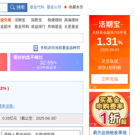
基金代码
基金公司
★
收藏本页
基金交易
活期宝
指数宝
稳健理财
高端理财
基金超市
基金导购
收益排行
热销基金
五星基金
手机访问当前基金品种页
02% )
费率详情>
：
0.33亿元 （截止至：2025-06-30）
：