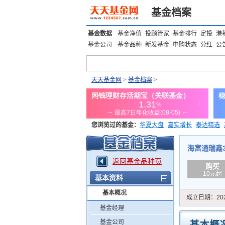
基金档案
基金数据
基金净值
投顾管家
基金排行
定投
港
基金公司
基金品种
新发基金
申购状态
分红
公
天天基金网
>
基金档案
>
您浏览过的基金：
华夏大盘
嘉实增长
泰达精选
添富优势
华安宏利
上证180价值ETF
上投优势
海富通瑞鑫30
返回基金品种页
购买
10元起
基本资料
基本概况
成立日期：
20
基金经理
基金公司