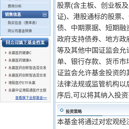
股票(含主板、创业板
费用分析
销售信息
证)、港股通标的股票
购买信息（费率表）
债、中期票据、短期融
同公司基金转换
政府支持债券、地方政
等及其他中国证监会允
永赢医药健康C
单、银行存款、货币市
永赢医药健康A
永赢医药创新智选混合发
证监会允许基金投资的其
起A
永赢医药创新智选混合发
法律法规或监管机构以
起C
港股医疗ETF永赢
永赢中证港股通医疗主题
序后,可以将其纳入投
ETF发起联接C
查看旗下全部基金>>
投资策略
本基金将通过对宏观经