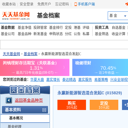
收藏本站
|
安全登录
|
免费开户
忘记密码
|
手机客户端
基金档案
基 金
基金数据
基金净值
投顾管家
基金排行
定投
港基
评级
投资工具
自选基金
基金公司
基金品种
新发基金
申购状态
分红
公告
私募
基金筛选
收益计算
天天基金网
>
基金档案
> 永赢新能源智选混合发起C
您浏览过的基金：
华夏大盘
嘉实增长
泰达精选
嘉实服务
易基策略
兴业全球视
添富优势
华安宏利
上证180价值ETF
上投优势
信诚蓝筹
永赢新能源智选混合发起C (015829)
返回基金品种页
购买
定投
+
10元起
10元起
基本资料
基本概况
基金经理