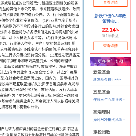
来源或增长点的公司股票;与新能源主题相关的服务
受益的其他上市公司等。 未来随着科技进步、政策
的招募说明书中进行公告。 2、行业配置策略 本
各个行业的投资价值。 (1)行业景气度分析 行
经济周期的不同阶段对各行业的影响,并综合考虑国
分析 本基金将分析各行业所处的生命周期阶段,对
、从业人员收入水平等。 (3)行业竞争格局 本
发能力、行业进入壁垒、生产厂家的数量及相对规
泛选择投资标的,多维度认可标的价值,重点研究具有
进行多角度投资价值分析。 (1)定性选取具备竞
公司的品牌形象和市场美誉度;d、公司的治理结
分析。本基金采取的指标包括:市值排名、净资产收益
/P)、过去2年主营业务收入复合增长率、过去2年每股
模型,在综合考虑股票历史的、国内的、国际相对的
港股票市场互联互通机制投资于香港股票市场,将综
基金将结合宏观经济状况、市场估值、发行人基本
资策略 为了更好地实现投资目标,在综合考虑预期
本基金参与融券业务的,基金管理人可以依照相关规
并在招募说明书更新中公告。
利自动转为相应类别的基金份额进行再投资;若基金
于面值,即基金收益分配基准日的基金份额净值减去