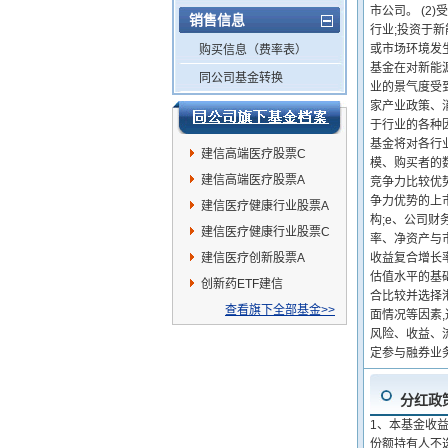
市公司。 (2
销售信息
行业;投资于
或市场环境发
购买信息（费率表）
基金在对新能
同公司基金转换
业的景气度受
家产业政策、消
于行业的各种
基金将对各行
建信高端医疗股票C
模、购买者的数
建信高端医疗股票A
竞争力比较优
争力优势的上市
建信医疗健康行业股票A
构;e、公司财
建信医疗健康行业股票C
率、净资产与市
建信医疗创新股票A
收益复合增长率
估值水平的基
创新药ETF建信
合比较并选择
查看旗下全部基金>>
面情况等因素
风险、收益、
定参与融券业
分红政
1、本基金收
份额持有人不