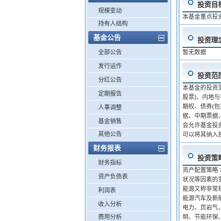
投资目
规模变动
本基金重点投
持有人结构
基金公告
投资理
全部公告
暂无数据
发行运作
投资范
分红公告
本基金的投资
定期报告
股票)、内地
期权、债券(
人事调整
据、中期票据
基金销售
会允许基金投
其他公告
可以将其纳入
财务报表
投资策
财务指标
资产配置策略
资产负债表
状况等因素的
能源又称非常
利润表
能源汽车及新能
收入分析
电力、页岩气
费用分析
明、节能环保