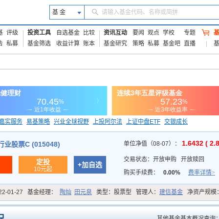
基 金
请输入基金代码、名称或简拼
基
评级
投资工具
自选基金
比较
资讯互动
要闻
观点
学校
专题
告
私募
基金筛选
收益计算
账本
基金研究
策略
私募
基金吧
直播
嘉实服务
易基策略
兴业全球视野
上投阿尔法
上证中盘ETF
交银成长
信诚蓝筹
1.6432 ( 2.
股票C (015048)
单位净值（08-07）：
交易状态：
开放申购
开放赎回
定投
+加自选
10元起
购买手续费：
0.00%
费率详情>
22-01-27
基金经理：
陶灿
田元泉
类型：
股票型
管理人：
建信基金
净资产规模
其他基金基本概况查询