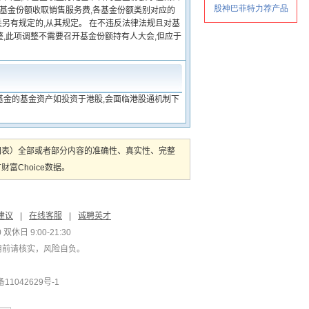
类基金份额收取销售服务费,各基金份额类别对应的
另有规定的,从其规定。 在不违反法律法规且对基
,此项调整不需要召开基金份额持有人大会,但应于
基金的基金资产如投资于港股,会面临港股通机制下
图表）全部或者部分内容的准确性、真实性、完整
Choice数据。
建议
|
在线客服
|
诚聘英才
双休日 9:00-21:30
用前请核实，风险自负。
1042629号-1