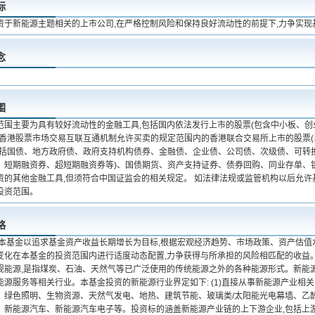
标
资于新能源主题相关的上市公司,在严格控制风险和保持良好流动性的前提下,力争实现
念
围
范围主要为具有较好流动性的金融工具,包括国内依法发行上市的股票(包含中小板、
与香港股票市场交易互联互通机制允许买卖的规定范围内的香港联合交易所上市的股票(以
包括国债、地方政府债、政府支持机构债券、金融债、企业债、公司债、次级债、可转
、短期融资券、超短期融资券等)、国债期货、资产支持证券、债券回购、同业存单、
资的其他金融工具,但须符合中国证监会的相关规定。 如法律法规或监管机构以后允许
投资范围。
略
 本基金以追求基金资产收益长期增长为目标,根据宏观经济趋势、市场政策、资产估
变化在本基金的投资范围内进行适度动态配置,力争获得与所承担的风险相匹配的收益。 
规能源,是指煤炭、石油、天然气等已广泛使用的传统能源之外的各种能源形式。新能
源服务等相关行业。本基金投资的新能源行业界定如下: (1)直接从事新能源产业相关
、绿色照明、生物资源、天然气发电、地热、建筑节能、玻璃类/太阳能光电幕墙、乙醇
、新能源汽车、新能源汽车电子等。投资标的涵盖新能源产业链的上下游企业,包括上