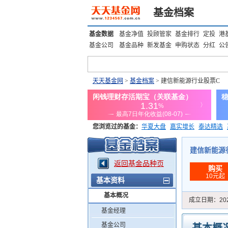
基金档案
基金数据
基金净值
投顾管家
基金排行
定投
港
基金公司
基金品种
新发基金
申购状态
分红
公
天天基金网
>
基金档案
> 建信新能源行业股票C
您浏览过的基金：
华夏大盘
嘉实增长
泰达精选
添富优势
华安宏利
上证180价值ETF
上投优势
建信新能源行业
返回基金品种页
购买
10元起
基本资料
基本概况
成立日期：
20
基金经理
基金公司