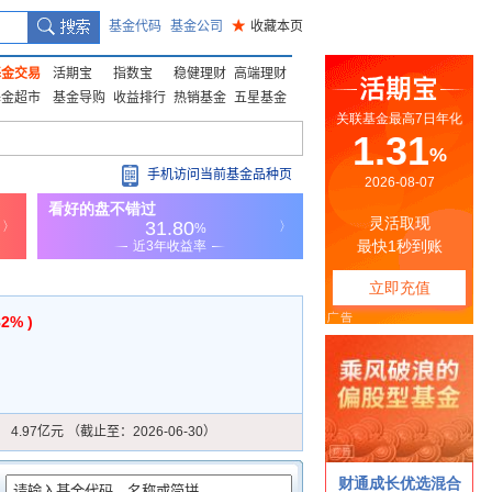
基金代码
基金公司
★
收藏本页
基金交易
活期宝
指数宝
稳健理财
高端理财
基金超市
基金导购
收益排行
热销基金
五星基金
手机访问当前基金品种页
82% )
：
4.97亿元 （截止至：2026-06-30）
：