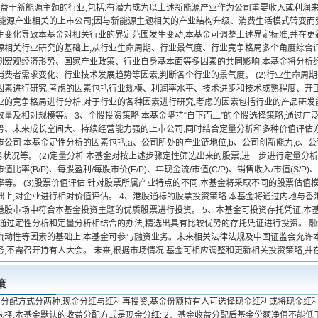
)受益于新能源主题的行业,包括:有潜力成为以上述新能源产业作为公司重要收入或利润
新能源产业相关的上市公司;因与新能源主题相关的产业结构升级、消费生活模式转变而
生变化导致本基金对相关行业的界定范围发生变动,本基金可调整上述界定标准,并在更新
源相关行业研究的基础上,从行业生命周期、行业景气度、行业竞争格局多个角度综合评估
到宏观经济形势、国家产业政策、行业自身基本面等多因素的共同影响,本基金将分析
费者需求变化、行业技术发展趋势等因素,判断各个行业的景气度。 (2)行业生命周期
因素进行研究,考虑的因素包括行业规模、利润率水平、技术进步和技术成熟程度、开工率
业的竞争格局进行分析,对于行业的各种因素进行研究,考虑的因素包括行业的产品研
量及相对规模等。 3、个股投资策略 本基金坚持“自下而上”的个股选择策略,通过广
势、未来成长空间大、持续经营能力强的上市公司,同时结合定量分析和多种价值评估方法
公司 本基金定性分析的因素包括:a、公司所处的产业链地位;b、公司创新能力;c、
务状况等。 (2)定量分析 本基金对按上述步骤定性筛选出来的股票,进一步进行定量
值比率(B/P)、每股盈利/每股市价(E/P)、年现金流/市值(C/P)、销售收入/市值(S
等。 (3)股票价值评估 针对股票所属产业特点的不同,本基金将采取不同的股票估值
础上,对企业进行相对价值评估。 4、港股通标的股票投资策略 本基金将通过内地与香
港股市场中符合本基金投资主题的优质股票进行投资。 5、本基金可投资存托凭证,本
,通过定性分析和定量分析相结合的办法,精选出具有比较优势的存托凭证进行投资。 融
流动性等因素的基础上,本基金可参与融资业务。未来相关法律法规及中国证监会允许
务,不需召开持有人大会。 未来,根据市场情况,基金可相应调整和更新相关投资策略,
策
益分配方式分两种:现金分红与红利再投资,基金份额持有人可选择现金红利或将现金红
选择,本基金默认的收益分配方式是现金分红; 2、基金收益分配后基金份额净值不能低