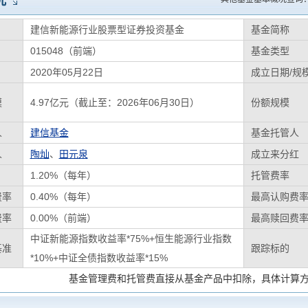
况
建信新能源行业股票型证券投资基金
基金简称
015048（前端）
基金类型
2020年05月22日
成立日期/规
模
4.97亿元（截止至：2026年06月30日）
份额规模
人
建信基金
基金托管人
人
陶灿
、
田元泉
成立来分红
1.20%（每年）
托管费率
费率
0.40%（每年）
最高认购费
费率
0.00%（前端）
最高赎回费
中证新能源指数收益率*75%+恒生能源行业指数
基准
跟踪标的
*10%+中证全债指数收益率*15%
基金管理费和托管费直接从基金产品中扣除，具体计算