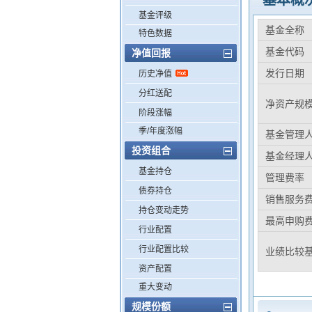
基本概
基金评级
基金全称
特色数据
基金代码
净值回报
发行日期
历史净值
分红送配
净资产规
阶段涨幅
季/年度涨幅
基金管理
投资组合
基金经理
基金持仓
管理费率
债券持仓
销售服务
持仓变动走势
最高申购
行业配置
行业配置比较
业绩比较
资产配置
重大变动
规模份额