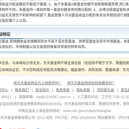
额收益分配金额后不能低于面值; 3、由于本基金A类基金份额不收取销售服务费,而C
将有所不同。本基金同一类别的每一基金份额享有同等分配权; 4、法律法规或监管机关
利益无实质性不利影响的前提下,基金管理人可对基金收益分配的有关业务规则进行调整
在指定媒介上公告。
益特征
型基金,其预期收益及预期风险水平高于混合型基金、债券型基金及货币市场基金。本
投资标的、市场制度以及交易规则等差异带来的特有风险。
多信息，与本网站立场无关。天天基金网不保证该信息（包括但不限于文字、数据及
本网站证实，不对您构成任何投资决策建议，据此操作，风险自担。数据来源：东方财富
将天天基金网设为上网首页吗？
将天天基金网添加到收藏夹吗？
究中心
|
联系我们
|
安全指引
|
免责条款
|
隐私条款
|
风险提示函
|
意见
95021
|
客服邮箱：
vip@1234567.com.cn
|
人工服务时间：工作日 7:30-21:30 
监会批准的基金销售机构[000000303]
。天天基金网所载文章、数据仅供参考，使
中国证监会上海监管局网址：
www.csrc.gov.cn/pub/shanghai
 上海天天基金销售有限公司 2011-现在 沪ICP证：沪B2-20130026
网站备案号：沪ICP备1