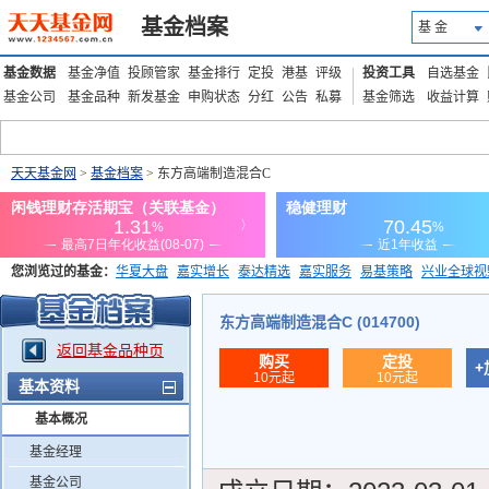
基金档案
基 金
基金数据
基金净值
投顾管家
基金排行
定投
港基
评级
投资工具
自选基金
基金公司
基金品种
新发基金
申购状态
分红
公告
私募
基金筛选
收益计算
天天基金网
>
基金档案
> 东方高端制造混合C
您浏览过的基金：
华夏大盘
嘉实增长
泰达精选
嘉实服务
易基策略
兴业全球视
添富优势
华安宏利
上证180价值ETF
上投优势
信诚蓝筹
东方高端制造混合C (014700)
返回基金品种页
购买
定投
+
10元起
10元起
基本资料
基本概况
基金经理
基金公司