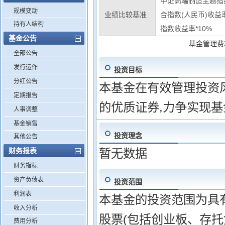
中证高端制造主题指数
规模变动
业绩比较基准
合指数(人民币)收益率
持有人结构
指数收益率*10%
基金公告
基金管理费
全部公告
发行运作
投资目标
分红公告
本基金在有效管理投资风
定期报告
的优质证券,力争实现
人事调整
基金销售
投资理念
其他公告
财务报表
暂无数据
财务指标
资产负债表
投资范围
利润表
本基金的投资范围为具
收入分析
股票(包括创业板、存
费用分析