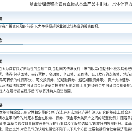
基金管理费和托管费直接从基金产品中扣除，具体计算
标
金资产投资风险的前提下,力争获得超越业绩比较基准的投资回报。
念
围
范围为具有良好流动性的金融工具,包括国内依法发行上市的股票(包括创业板及其他经
票、债券(包括国债、央行票据、金融债、企业债、公司债、公开发行的次级债、地方
交易可转债的纯债部分)、可交换债券、短期融资券、超短期融资券等)、资产支持证券
以及法律法规或中国证监会允许基金投资的其他金融工具(但须符合中国证监会相关规定
管理人在履行适当程序后,可以将其纳入投资范围。
略
 本基金将综合运用定性和定量的分析方法,在对宏观经济进行深入研究的基础上,结合
期收益率的评估,制定本基金在股票、债券、现金等大类资产之间的配置比例,并随着各
资策略 本基金通过对具备较高景气度的行业以及个股的选择,实现较好的投资回报。本
业。除此之外,对高景气的认知包括但不限于以下几个方面:主要包括符合社会经济发