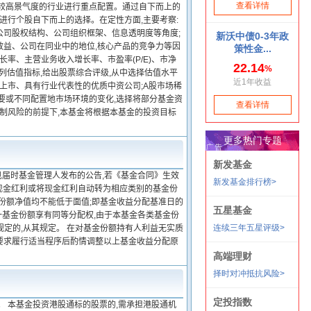
备较高景气度的行业进行重点配置。通过自下而上的
进行个股自下而上的选择。在定性方面,主要考察:
市公司股权结构、公司组织框架、信息透明度等角度;
效益、公司在同业中的地位,核心产品的竞争力等因
率、主营业务收入增长率、市盈率(P/E)、市净
等一系列估值指标,给出股票综合评级,从中选择估值水平
上市、具有行业代表性的优质中资公司;A股市场稀
要或不同配置地市场环境的变化,选择将部分基金资
控制风险的前提下,本基金将根据本基金的投资目标
见届时基金管理人发布的公告,若《基金合同》生效
择现金红利或将现金红利自动转为相应类别的基金份
金份额净值均不能低于面值;即基金收益分配基准日的
一基金份额享有同等分配权,由于本基金各类基金份
规定的,从其规定。 在对基金份额持有人利益无实质
要求履行适当程序后酌情调整以上基金收益分配原
。 本基金投资港股通标的股票的,需承担港股通机