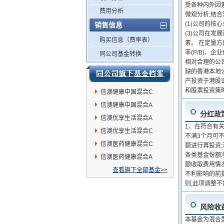
受各种内外因
费用分析
微观分析,结
(1)公司的核
销售信息
(3)公司在
购买信息（费率表）
素。 在定量方
率(P/B)、
同公司基金转换
相对合理的公
缺的香港本地
产投资于港股
和股票投资策
信澳健康中国混合C
信澳健康中国混合A
分红政
信澳优享生活混合A
1、在符合有
信澳优享生活混合C
不满3个月可
信澳医药健康混合C
额进行再投资
各类基金份额
信澳医药健康混合A
额收取费用情
查看旗下全部基金>>
不利影响的前
则,此项调整
风险收
本基金为混合