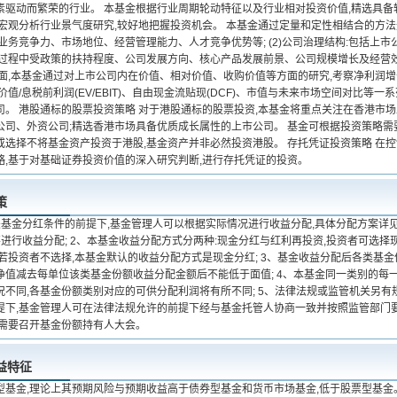
素驱动而繁荣的行业。 本基金根据行业周期轮动特征以及行业相对投资价值,精选具
合宏观分析行业景气度研究,较好地把握投资机会。 本基金通过定量和定性相结合的方法
心业务竞争力、市场地位、经营管理能力、人才竞争优势等; (2)公司治理结构:包括上
发展过程中受政策的扶持程度、公司发展方向、核心产品发展前景、公司规模增长及经营
面,本基金通过对上市公司内在价值、相对价值、收购价值等方面的研究,考察净利润增长
企业价值/息税前利润(EV/EBIT)、自由现金流贴现(DCF)、市值与未来市场空间对比
司。 港股通标的股票投资策略 对于港股通标的股票投资,本基金将重点关注在香港市场
公司、外资公司;精选香港市场具备优质成长属性的上市公司。 基金可根据投资策略需
或选择不将基金资产投资于港股,基金资产并非必然投资港股。 存托凭证投资策略 在
略,基于对基础证券投资价值的深入研究判断,进行存托凭证的投资。
策
关基金分红条件的前提下,基金管理人可以根据实际情况进行收益分配,具体分配方案详
不进行收益分配; 2、本基金收益分配方式分两种:现金分红与红利再投资,投资者可选
;若投资者不选择,本基金默认的收益分配方式是现金分红; 3、基金收益分配后各类基
净值减去每单位该类基金份额收益分配金额后不能低于面值; 4、本基金同一类别的每
况不同,各基金份额类别对应的可供分配利润将有所不同; 5、法律法规或监管机关另有
提下,基金管理人可在法律法规允许的前提下经与基金托管人协商一致并按照监管部门
不需要召开基金份额持有人大会。
益特征
型基金,理论上其预期风险与预期收益高于债券型基金和货币市场基金,低于股票型基金