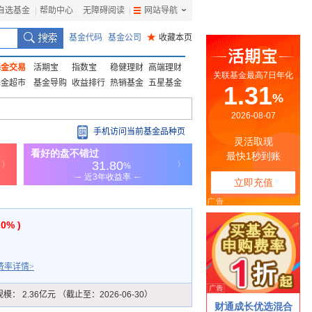
自选基金
|
帮助中心
无障碍阅读
|
网站导航
|
基金代码
基金公司
★
收藏本页
基金交易
活期宝
指数宝
稳健理财
高端理财
基金超市
基金导购
收益排行
热销基金
五星基金
手机访问当前基金品种页
20% )
费率详情>
规模：
2.36亿元 （截止至：2026-06-30）