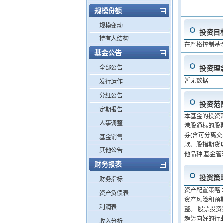
规模份额
规模变动
投资目
持有人结构
在严格控制基
基金公告
全部公告
投资理
暂无数据
发行运作
分红公告
投资范
定期报告
本基金的投资
人事调整
港股通标的股
券(含可分离
基金销售
款、股指期货
其他公告
他品种,基金
财务报表
投资策
财务指标
资产配置策略
资产负债表
资产风险和预
利润表
整。 股票投
趋势向好的行
收入分析