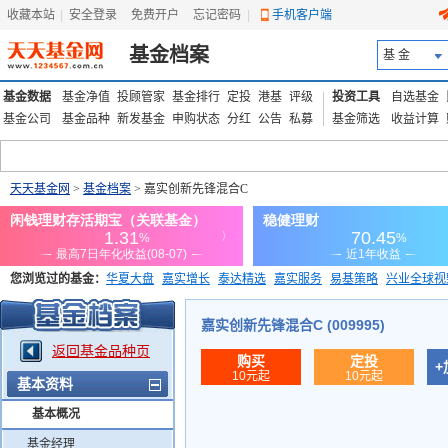
收藏本站
|
安全登录
|
免费开户
忘记密码
|
手机客户端
基金档案
基 金
基金数据
基金净值
投顾管家
基金排行
定投
港基
评级
投资工具
自选基金
基金公司
基金品种
新发基金
申购状态
分红
公告
私募
基金筛选
收益计算
天天基金网
>
基金档案
> 嘉实创新先锋混合C
您浏览过的基金：
华夏大盘
嘉实增长
泰达精选
嘉实服务
易基策略
兴业全球视
添富优势
华安宏利
上证180价值ETF
上投优势
信诚蓝筹
嘉实创新先锋混合C (009995)
返回基金品种页
购买
定投
+
10元起
10元起
基本资料
基本概况
基金经理