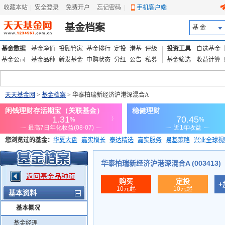
收藏本站
|
安全登录
|
免费开户
忘记密码
|
手机客户端
基金档案
基 金
基金数据
基金净值
投顾管家
基金排行
定投
港基
评级
投资工具
自选基金
基金公司
基金品种
新发基金
申购状态
分红
公告
私募
基金筛选
收益计算
天天基金网
>
基金档案
> 华泰柏瑞新经济沪港深混合A
您浏览过的基金：
华夏大盘
嘉实增长
泰达精选
嘉实服务
易基策略
兴业全球视
添富优势
华安宏利
上证180价值ETF
上投优势
信诚蓝筹
华泰柏瑞新经济沪港深混合A (003413)
返回基金品种页
购买
定投
+
10元起
10元起
基本资料
基本概况
基金经理