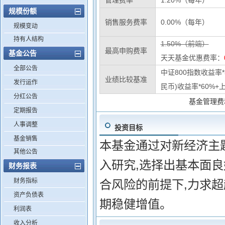
管理费率
1.20%（每年）
规模份额
销售服务费率
0.00%（每年）
规模变动
持有人结构
1.50%（前端）
最高申购费率
基金公告
天天基金优惠费率：
全部公告
中证800指数收益率
业绩比较基准
发行运作
民币)收益率*60%+
分红公告
基金管理费
定期报告
人事调整
投资目标
基金销售
本基金通过对新经济主
其他公告
入研究,选择出基本面
财务报表
财务指标
合风险的前提下,力求
资产负债表
期稳健增值。
利润表
收入分析