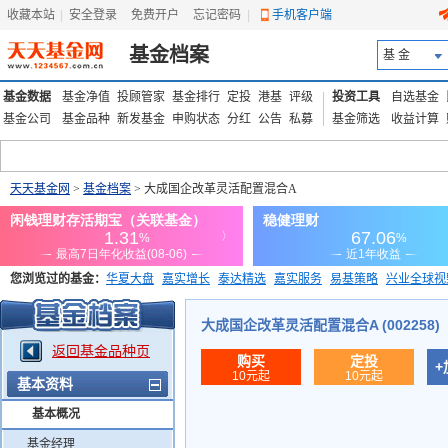
收藏本站
|
安全登录
|
免费开户
忘记密码
|
手机客户端
基金档案
基 金
基金数据
基金净值
投顾管家
基金排行
定投
港基
评级
投资工具
自选基金
基金公司
基金品种
新发基金
申购状态
分红
公告
私募
基金筛选
收益计算
天天基金网
>
基金档案
> 大成国企改革灵活配置混合A
您浏览过的基金：
华夏大盘
嘉实增长
泰达精选
嘉实服务
易基策略
兴业全球视
添富优势
华安宏利
上证180价值ETF
上投优势
信诚蓝筹
大成国企改革灵活配置混合A (002258)
返回基金品种页
购买
定投
+
10元起
10元起
基本资料
基本概况
基金经理