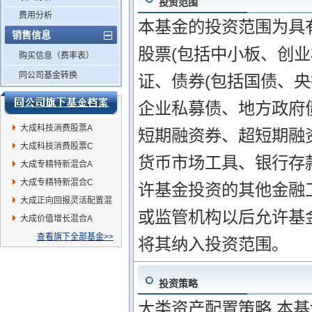
投资范围
费用分析
本基金的投资范围为具
销售信息
股票(包括中小板、创
购买信息（费率表）
同公司基金转换
证、债券(包括国债、
企业私募债、地方政府
大成科技消费股票A
短期融资券、超短期融
大成科技消费股票C
货币市场工具、银行存
大成专精特新混合A
大成专精特新混合C
许基金投资的其他金融工
大成正向回报灵活配置混
或监管机构以后允许基
合A
大成价值增长混合A
查看旗下全部基金>>
将其纳入投资范围。
投资策略
大类资产配置策略 本