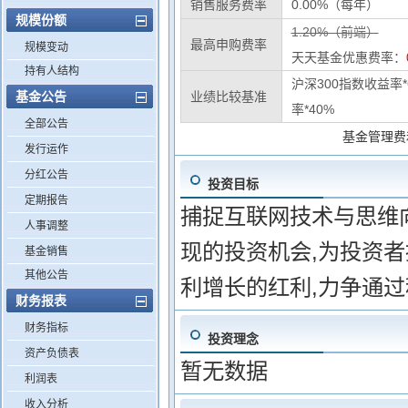
销售服务费率
0.00%（每年）
规模份额
1.20%（前端）
最高申购费率
规模变动
天天基金优惠费率：
持有人结构
沪深300指数收益率
基金公告
业绩比较基准
率*40%
全部公告
基金管理费
发行运作
分红公告
投资目标
定期报告
捕捉互联网技术与思维
人事调整
现的投资机会,为投资
基金销售
其他公告
利增长的红利,力争通
财务报表
财务指标
投资理念
资产负债表
暂无数据
利润表
收入分析