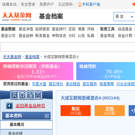
收藏本站
|
安全登录
|
免费开户
忘记密码
|
手机客户端
基金档案
基 金
基金数据
基金净值
投顾管家
基金排行
定投
港基
评级
投资工具
自选基金
基金公司
基金品种
新发基金
申购状态
分红
公告
私募
基金筛选
收益计算
天天基金网
>
基金档案
> 大成互联网思维混合A
您浏览过的基金：
华夏大盘
嘉实增长
泰达精选
嘉实服务
易基策略
兴业全球视
添富优势
华安宏利
上证180价值ETF
上投优势
信诚蓝筹
大成互联网思维混合A (001144)
返回基金品种页
购买
定投
+
10元起
10元起
基本资料
基本概况
基金经理