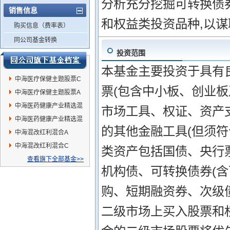
分析充分挖掘可转换债
销售信息
和权益类投资品种,以
购买信息（费率表）
同公司基金转换
投资范围
本基金主要投资于具有
中海医疗保健主题股票C
票(包含中小板、创业
中海医疗保健主题股票A
中海医药健康产业精选混
市场工具、权证、资产
合C
中海医药健康产业精选混
的其他金融工具(但须
合A
中海混改红利混合A
中海混改红利混合C
类资产包括国债、央行
查看旗下全部基金>>
机构债、可转换债券(
购、短期融资券、次级
二级市场上买入股票和