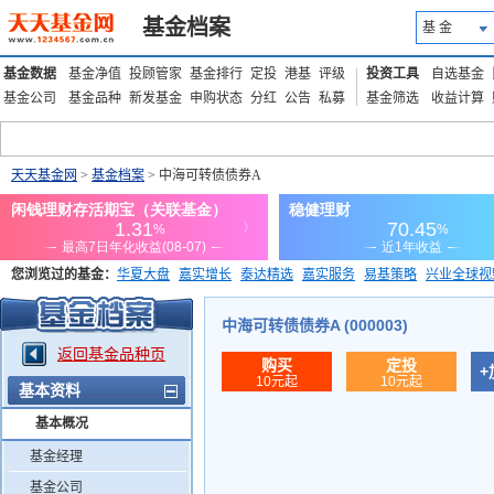
基金档案
基 金
基金数据
基金净值
投顾管家
基金排行
定投
港基
评级
投资工具
自选基金
基金公司
基金品种
新发基金
申购状态
分红
公告
私募
基金筛选
收益计算
天天基金网
>
基金档案
> 中海可转债债券A
您浏览过的基金：
华夏大盘
嘉实增长
泰达精选
嘉实服务
易基策略
兴业全球视
添富优势
华安宏利
上证180价值ETF
上投优势
信诚蓝筹
中海可转债债券A (000003)
返回基金品种页
购买
定投
+
10元起
10元起
基本资料
基本概况
基金经理
基金公司