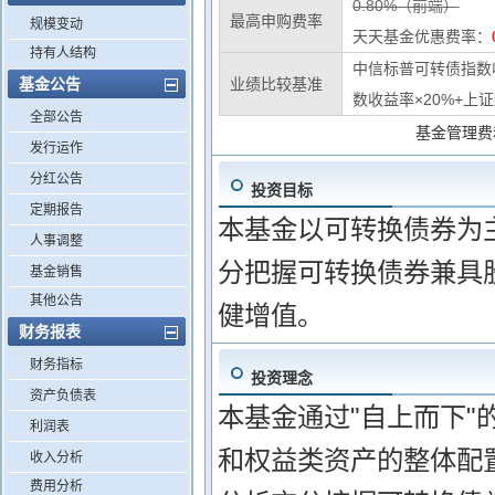
0.80%（前端）
最高申购费率
规模变动
天天基金优惠费率：
持有人结构
中信标普可转债指数
基金公告
业绩比较基准
数收益率×20%+上证
全部公告
基金管理费
发行运作
分红公告
投资目标
定期报告
本基金以可转换债券为
人事调整
分把握可转换债券兼具
基金销售
其他公告
健增值。
财务报表
财务指标
投资理念
资产负债表
本基金通过"自上而下
利润表
和权益类资产的整体配置
收入分析
费用分析