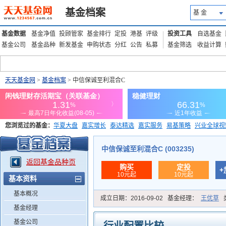
基金档案
基 金
基金数据
基金净值
投顾管家
基金排行
定投
港基
评级
投资工具
自选基金
基金公司
基金品种
新发基金
申购状态
分红
公告
私募
基金筛选
收益计算
天天基金网
>
基金档案
> 中信保诚至利混合C
您浏览过的基金：
华夏大盘
嘉实增长
泰达精选
嘉实服务
易基策略
兴业全球视
添富优势
华安宏利
上证180价值ETF
上投优势
信诚蓝筹
中信保诚至利混合C (003235)
返回基金品种页
购买
定投
+
10元起
10元起
基本资料
基本概况
成立日期：
2016-09-02
基金经理：
王优草
基金经理
基金公司