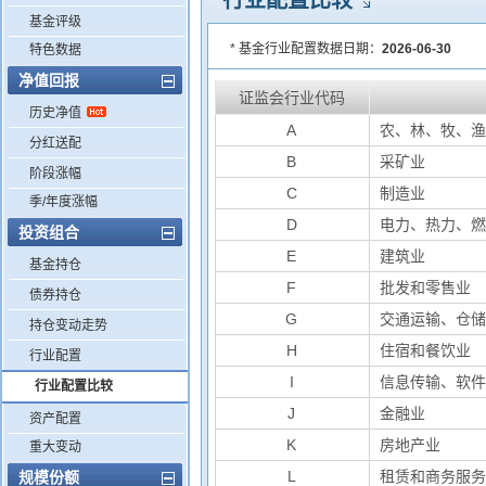
行业配置比较
基金评级
* 基金行业配置数据日期：
2026-06-30
特色数据
净值回报
证监会行业代码
历史净值
A
农、林、牧、
分红送配
B
采矿业
阶段涨幅
C
制造业
季/年度涨幅
D
电力、热力、
投资组合
E
建筑业
基金持仓
F
批发和零售业
债券持仓
G
交通运输、仓
持仓变动走势
H
住宿和餐饮业
行业配置
I
信息传输、软
行业配置比较
J
金融业
资产配置
K
房地产业
重大变动
L
租赁和商务服
规模份额