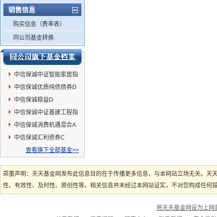
销售信息
购买信息（费率表）
同公司基金转换
中信保诚中证智能家居指
数(LOF)E
中信保诚优质纯债债券D
中信保诚稳益D
中信保诚中证基建工程指
数(LOF)E
中信保诚消费机遇混合A
中信保诚汇利债券C
查看旗下全部基金>>
郑重声明：天天基金网发布此信息目的在于传播更多信息，与本网站立场无关。天
性、有效性、及时性、原创性等。相关信息并未经过本网站证实，不对您构成任何投资
将天天基金网设为上网