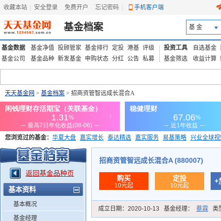
收藏本站
|
安全登录
|
免费开户
忘记密码
|
手机客户端
基金档案
基 金
基金数据
基金净值
投顾管家
基金排行
定投
港基
评级
投资工具
自选基金
基金公司
基金品种
新发基金
申购状态
分红
公告
私募
基金筛选
收益计算
天天基金网
>
基金档案
> 招商资管智远成长混合A
您浏览过的基金：
华夏大盘
嘉实增长
泰达精选
嘉实服务
易基策略
兴业全球视
添富优势
华安宏利
上证180价值ETF
上投优势
信诚蓝筹
招商资管智远成长混合A (880007)
返回基金品种页
购买
定投
+
10元起
10元起
基本资料
基本概况
成立日期：
2020-10-13
基金经理：
蔡霖
类
基金经理