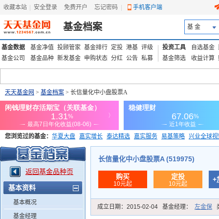
收藏本站
|
安全登录
|
免费开户
忘记密码
|
手机客户端
基金档案
基 金
基金数据
基金净值
投顾管家
基金排行
定投
港基
评级
投资工具
自选基金
基金公司
基金品种
新发基金
申购状态
分红
公告
私募
基金筛选
收益计算
天天基金网
>
基金档案
> 长信量化中小盘股票A
您浏览过的基金：
华夏大盘
嘉实增长
泰达精选
嘉实服务
易基策略
兴业全球视
添富优势
华安宏利
上证180价值ETF
上投优势
信诚蓝筹
长信量化中小盘股票A (519975)
返回基金品种页
购买
定投
+
10元起
10元起
基本资料
基本概况
成立日期：
2015-02-04
基金经理：
左金保
基金经理