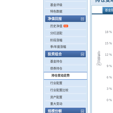
持仓变
基金评级
基金
特色数据
净值回报
历史净值
18 %
分红送配
阶段涨幅
15 %
季/年度涨幅
占
投资组合
12 %
净
值
基金持仓
比
（%）
9 %
债券持仓
持仓变动走势
6 %
行业配置
3 %
行业配置比较
资产配置
0 %
重大变动
规模份额