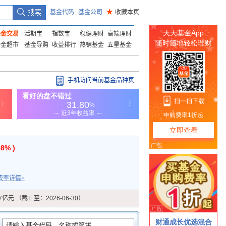
基金代码
基金公司
★
收藏本页
基金交易
活期宝
指数宝
稳健理财
高端理财
基金超市
基金导购
收益排行
热销基金
五星基金
手机访问当前基金品种页
98% )
费率详情>
47亿元 （截止至：2026-06-30）
：