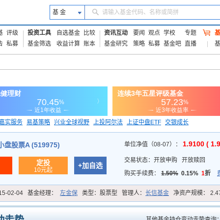
基 金
请输入基金代码、名称或简拼
基
评级
投资工具
自选基金
比较
资讯互动
要闻
观点
学校
专题
告
私募
基金筛选
收益计算
账本
基金研究
策略
私募
基金吧
直播
嘉实服务
易基策略
兴业全球视野
上投阿尔法
上证中盘ETF
交银成长
信诚蓝筹
1.9100 ( 1.
股票A (519975)
单位净值（08-07）：
交易状态：
开放申购
开放赎回
定投
+加自选
10元起
购买手续费：
1.50%
0.15%
1
折
15-02-04
基金经理：
左金保
类型：
股票型
管理人：
长信基金
净资产规模：
2.
其他基金持仓变动走势查询