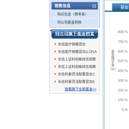
销售信息
基金
购买信息（费率表）
同公司基金转换
800 %
700 %
长信医疗保健混合
600 %
(LOF)C
长信医疗保健混合(LOF)A
基
金
换
长信上证科创板综合指数
500 %
手
率
增强C
长信上证科创板综合指数
（%）
400 %
增强A
长信利泰灵活配置混合C
300 %
长信利泰灵活配置混合E
查看旗下全部基金>>
200 %
100 %
0 %