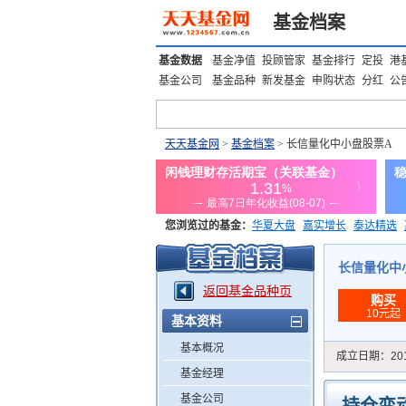
基金档案
基金数据
基金净值
投顾管家
基金排行
定投
港
基金公司
基金品种
新发基金
申购状态
分红
公
天天基金网
>
基金档案
> 长信量化中小盘股票A
您浏览过的基金：
华夏大盘
嘉实增长
泰达精选
添富优势
华安宏利
上证180价值ETF
上投优势
长信量化中小盘
返回基金品种页
购买
10元起
基本资料
基本概况
成立日期：
20
基金经理
基金公司