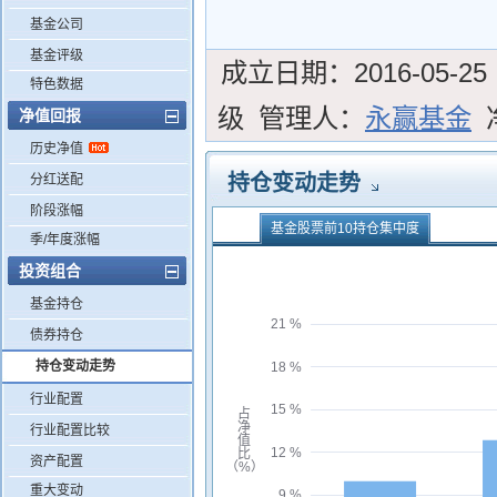
基金公司
基金评级
成立日期：
2016-05-25
特色数据
级
管理人：
永赢基金
净值回报
历史净值
持仓变动走势
分红送配
阶段涨幅
基金股票前10持仓集中度
季/年度涨幅
投资组合
基金持仓
21 %
债券持仓
持仓变动走势
18 %
行业配置
15 %
占
净
行业配置比较
值
12 %
比
资产配置
（%）
重大变动
9 %