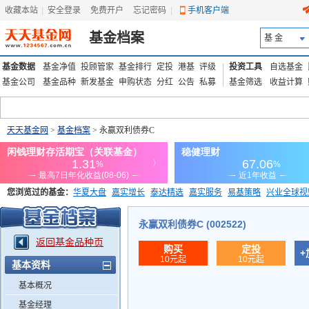
收藏本站
|
安全登录
|
免费开户
忘记密码
|
手机客户端
基金档案
基 金
基金数据
基金净值
投顾管家
基金排行
定投
港基
评级
投资工具
自选基金
基金公司
基金品种
新发基金
申购状态
分红
公告
私募
基金筛选
收益计算
天天基金网
>
基金档案
> 永赢双利债券C
您浏览过的基金：
华夏大盘
嘉实增长
泰达精选
嘉实服务
易基策略
兴业全球视
添富优势
华安宏利
上证180价值ETF
上投优势
信诚蓝筹
永赢双利债券C (002522)
返回基金品种页
购买
定投
+
10元起
10元起
基本资料
基本概况
基金经理