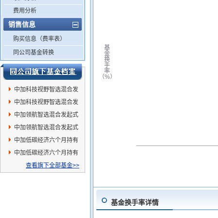
费用分析
销售信息
购买信息（费率表）
基
同公司基金转换
金
换
手
率
（%）
中加科技视野智选混合发
起式A
中加科技视野智选混合发
起式C
中加领航智选混合发起式
C
中加领航智选混合发起式
A
中加低碳经济六个月持有
混合C
中加低碳经济六个月持有
混合A
查看旗下全部基金>>
基金换手率详情