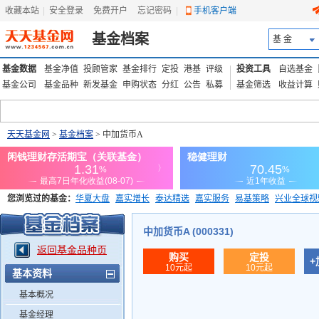
收藏本站
|
安全登录
|
免费开户
忘记密码
|
手机客户端
基金档案
基 金
基金数据
基金净值
投顾管家
基金排行
定投
港基
评级
投资工具
自选基金
基金公司
基金品种
新发基金
申购状态
分红
公告
私募
基金筛选
收益计算
天天基金网
>
基金档案
> 中加货币A
您浏览过的基金：
华夏大盘
嘉实增长
泰达精选
嘉实服务
易基策略
兴业全球视
添富优势
华安宏利
上证180价值ETF
上投优势
信诚蓝筹
中加货币A (000331)
返回基金品种页
购买
定投
+
10元起
10元起
基本资料
基本概况
基金经理