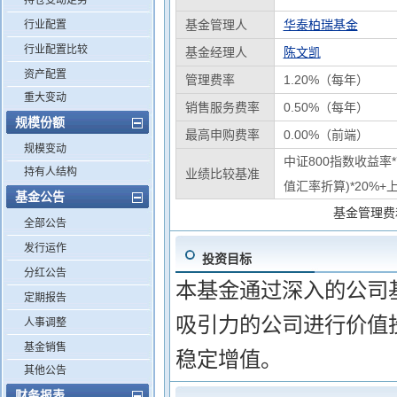
持仓变动走势
基金管理人
华泰柏瑞基金
行业配置
行业配置比较
基金经理人
陈文凯
资产配置
管理费率
1.20%（每年）
重大变动
销售服务费率
0.50%（每年）
规模份额
最高申购费率
0.00%（前端）
规模变动
中证800指数收益率
持有人结构
业绩比较基准
值汇率折算)*20%+
基金公告
基金管理费
全部公告
发行运作
投资目标
分红公告
本基金通过深入的公司
定期报告
吸引力的公司进行价值
人事调整
基金销售
稳定增值。
其他公告
财务报表