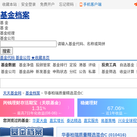
收藏本站
|
安全登录
|
免费开户
忘记密码
|
手机客户端
基金档案
基 金
基 金
基金经理
基金公司
请输入基金代码、名称或简拼
搜索
基金代码
基金公司
★
收藏本页
基金数据
基金净值
投顾管家
基金排行
定投
港基
评级
投资工具
自选基金
基金公司
基金品种
新发基金
申购状态
分红
公告
私募
基金筛选
收益计算
天天基金网
>
基金档案
> 华泰柏瑞质量精选混合C
您浏览过的基金：
华夏大盘
嘉实增长
泰达精选
嘉实服务
易基策略
兴业全球视
添富优势
华安宏利
上证180价值ETF
上投优势
信诚蓝筹
华泰柏瑞质量精选混合C (010416)