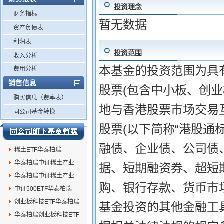
投资理念
财务指标
暂无数据
资产负债表
利润表
投资范围
收入分析
本基金的投资范围为具
费用分析
销售信息
股票(包含中小板、创
购买信息（费率表）
地与香港股票市场交易
同公司基金转换
股票(以下简称“港股通
融债、企业债、公司债
稀土ETF华泰柏瑞
华泰柏瑞中证稀土产业
据、短期融资券、超短
ETF发起式联接A
华泰柏瑞中证稀土产业
购、银行存款、货币市
ETF发起式联接C
中证500ETF华泰柏瑞
创业板科技ETF华泰柏瑞
基金投资的其他金融工
华泰柏瑞创业板科技ETF