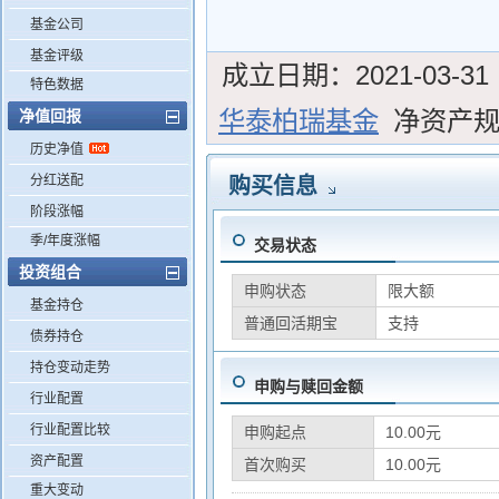
基金公司
基金评级
成立日期：
2021-03-31
特色数据
华泰柏瑞基金
净资产
净值回报
历史净值
分红送配
购买信息
阶段涨幅
季/年度涨幅
交易状态
投资组合
申购状态
限大额
基金持仓
普通回活期宝
支持
债券持仓
持仓变动走势
申购与赎回金额
行业配置
行业配置比较
申购起点
10.00元
资产配置
首次购买
10.00元
重大变动