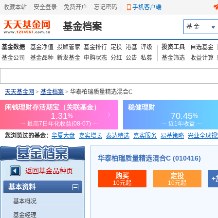
收藏本站
|
安全登录
|
免费开户
忘记密码
|
手机客户端
基金档案
基 金
基金数据
基金净值
投顾管家
基金排行
定投
港基
评级
投资工具
自选基金
基金公司
基金品种
新发基金
申购状态
分红
公告
私募
基金筛选
收益计算
天天基金网
>
基金档案
> 华泰柏瑞质量精选混合C
您浏览过的基金：
华夏大盘
嘉实增长
泰达精选
嘉实服务
易基策略
兴业全球视
添富优势
华安宏利
上证180价值ETF
上投优势
信诚蓝筹
华泰柏瑞质量精选混合C (010416)
返回基金品种页
购买
定投
+
10元起
10元起
基本资料
基本概况
基金经理