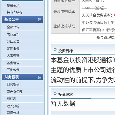
销售服务费率
0.00%（每年）
规模变动
1.50%（前端）
最高申购费率
持有人结构
天天基金优惠费率：
基金公告
中证港股通医药卫生综
业绩比较基准
全部公告
值汇率折算)+中债综
发行运作
基金管理费
分红公告
定期报告
投资目标
人事调整
本基金以投资港股通标
基金销售
主题的优质上市公司进
其他公告
财务报表
流动性的前提下,力争
财务指标
资产负债表
投资理念
利润表
暂无数据
收入分析
费用分析