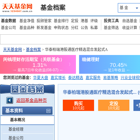
基金档案
基 金
基金数据
基金净值
投顾管家
基金排行
定投
港基
评级
投资工具
自选基金
基金公司
基金品种
新发基金
申购状态
分红
公告
私募
基金筛选
收益计算
天天基金网
>
基金档案
> 华泰柏瑞港股通医疗精选混合发起式A
您浏览过的基金：
华夏大盘
嘉实增长
泰达精选
嘉实服务
易基策略
兴业全球视
添富优势
华安宏利
上证180价值ETF
上投优势
信诚蓝筹
华泰柏瑞港股通医疗精选混合发起式... (01
返回基金品种页
购买
定投
+
10元起
10元起
基本资料
基本概况
基金经理
基金公司