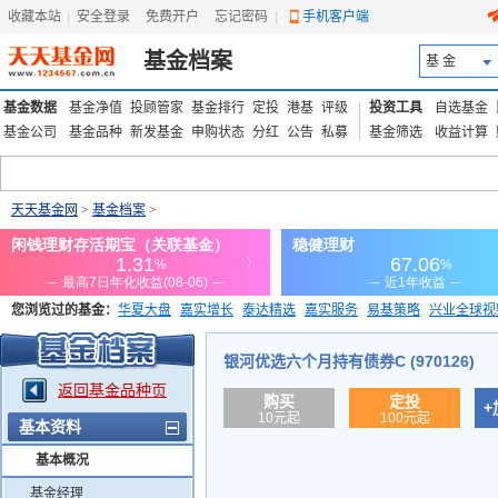
收藏本站
|
安全登录
|
免费开户
忘记密码
|
手机客户端
基金档案
基 金
基金数据
基金净值
投顾管家
基金排行
定投
港基
评级
投资工具
自选基金
基金公司
基金品种
新发基金
申购状态
分红
公告
私募
基金筛选
收益计算
天天基金网
>
基金档案
>
您浏览过的基金：
华夏大盘
嘉实增长
泰达精选
嘉实服务
易基策略
兴业全球视
添富优势
华安宏利
上证180价值ETF
上投优势
信诚蓝筹
银河优选六个月持有债券C (970126)
返回基金品种页
购买
定投
+
10元起
100元起
基本资料
基本概况
基金经理