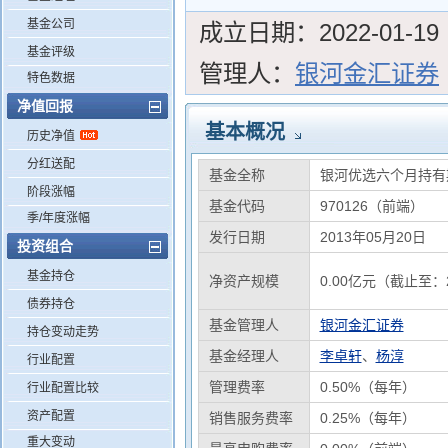
基金公司
成立日期：
2022-01-19
基金评级
管理人：
银河金汇证券
特色数据
净值回报
基本概况
历史净值
分红送配
基金全称
银河优选六个月持有
阶段涨幅
基金代码
970126（前端）
季/年度涨幅
发行日期
2013年05月20日
投资组合
基金持仓
净资产规模
0.00亿元（截止至：2
债券持仓
基金管理人
银河金汇证券
持仓变动走势
基金经理人
李卓轩
、
杨淳
行业配置
管理费率
0.50%（每年）
行业配置比较
资产配置
销售服务费率
0.25%（每年）
重大变动