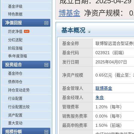
成立日期：
2025-04-29
基金评级
博基金
净资产规模：
0
特色数据
净值回报
基本概况
历史净值
分红送配
基金全称
联博智远混合型证券
阶段涨幅
基金代码
023921（前端）
季/年度涨幅
发行日期
2025年04月07日
投资组合
基金持仓
净资产规模
0.65亿元（截止至：2
债券持仓
基金管理人
联博基金
持仓变动走势
基金经理人
朱良
行业配置
管理费率
1.20%（每年）
行业配置比较
资产配置
销售服务费率
0.00%（每年）
重大变动
最高申购费率
1.50%（前端）
规模份额