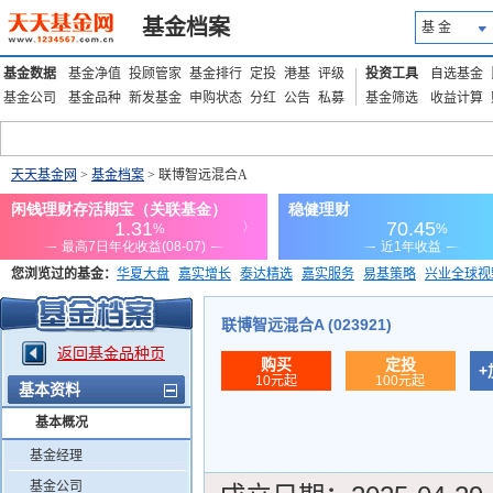
基金档案
基 金
基金数据
基金净值
投顾管家
基金排行
定投
港基
评级
投资工具
自选基金
基金公司
基金品种
新发基金
申购状态
分红
公告
私募
基金筛选
收益计算
天天基金网
>
基金档案
> 联博智远混合A
您浏览过的基金：
华夏大盘
嘉实增长
泰达精选
嘉实服务
易基策略
兴业全球视
添富优势
华安宏利
上证180价值ETF
上投优势
信诚蓝筹
联博智远混合A (023921)
返回基金品种页
购买
定投
+
10元起
100元起
基本资料
基本概况
基金经理
基金公司