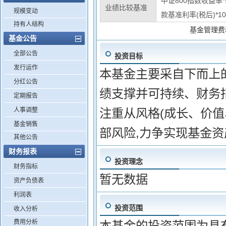
中证800指数收益率
业绩比较基准
规模变动
款基准利率(税后)*1
持有人结构
基金管理费
基金公告
全部公告
投资目标
发行运作
本基金主要采自下而上
分红公告
绩支撑并可持续、财务
定期报告
人事调整
注重从风格(成长、价值
基金销售
部风险,力争实现基金
其他公告
财务报表
投资理念
财务指标
暂无数据
资产负债表
利润表
投资范围
收入分析
费用分析
本基金的投资范围为具