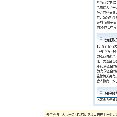
险的前提下,深
信用债占持仓
符合前述标准
券、超短期融
级的,适用主
构(不包含中债
分红政
1、在符合有
不满3个月可
额进行再投资
任一类基金份
务费,各基金
额,每份基金份
监管机关另有
管人协商一致
风险收
本基金为债券
郑重声明：天天基金网发布此信息目的在于传播更