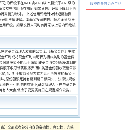
的评级须在AA+(含AA+)以上,投资于AA+级的
本基金持有信用债券期间,如果其信用评级下降且不再
的特殊情形除外。 上述信用评级针对除短期融资
债采用主体评级。本基金投资的信用债若无债项评
券信用评级。如果发行人同时有两家以上境内评级机
见届时基金管理人发布的公告,若《基金合同》生效
择现金红利或将现金红利自动转为相应类别的基金份
基金份额净值不能低于面值;即基金收益分配基准日的
份额不收取销售服务费,而C类基金份额收取销售服
权; 5、对于收益分配方式为红利再投资的基金份
即与原份额锁定持有期到期日相同; 6、法律法规或
实质性不利影响的前提下,基金管理人可在与基金托
持有人大会,但应于变更实施日在规定媒介公告。
图表）全部或者部分内容的准确性、真实性、完整