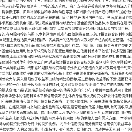
资信用衍生品的交易对手方、创设机构的风险管理,合理分散交易对手方、创设机构的
平等进行必要的尽职调查与严格的准入管理。 资产支持证券投资策略 本基金将深入
、提前偿还率、风险补偿收益和市场流动性等基本面因素,估计资产违约风险和提前偿付
金偿还和利息收益的现金流过程,辅助采用定价模型,评估其内在价值。 今后,随着证券
寻求其他投资机会,如法律法规或监管机构以后允许基金投资其他品种,本基金将在履行
货交易策略 基金管理人可运用国债期货,以提高投资效率更好地达到本基金的投资目标
的,在风险可控的前提下,本着谨慎原则,参与国债期货交易,以管理投资组合的利率风险,
类属配置主要包括资产类别选择、各类资产的适当组合以及对资产组合的动态管理。本基
级市场和二级市场,银行间市场和交易所市场,银行存款、信用债、政府债券等资产类别
本基金将在信用利差水平较高时较多配置信用债券,在信用利差水平较低时较多配置国债、
的影响,本基金将根据对宏观经济状况和货币政策等方面的分析判断来形成对未来市场利
预测市场总体利率水平上升时,适当缩短投资组合的目标久期;当预测利率水平降低时,适
对同一类属收益率曲线形态和期限结构变动进行分析,在给定组合久期以及其他组合约束
方式包括跟踪收益率曲线的骑乘策略和基于收益率曲线变化的子弹策略、杠铃策略及梯式
差较大时,买入期限位于收益率曲线陡峭处的债券,通过债券的收益率的下滑,进而获得资
率曲线的一点,适用于收益率曲线较陡时; 3)杠铃策略是使投资组合中债券的久期集中
蝶式变动; 4)梯式策略是使投资组合中的债券久期均匀分布于收益率曲线,适用于收益率
 信用债市场整体的信用利差水平和信用债发行主体自身信用状况的变化都会对信用债券
用利差曲线策略和单个信用债券精选策略。 1)市场整体信用利差曲线策略 本基金将
走势。在经济周期向上阶段,企业盈利能力增强,经营现金流改善,则信用利差可能收窄,
本基金也将考虑市场容量、信用债结构以及流动性之间的相互关系,动态研究信用债市场
用利差造成很大影响,这种政策影响集中在信用债市场的供给方面和需求方面。 本基金
债券总的投资比例及分行业的投资比例。 2)单个信用债信用分析策略 信用债的收益率
金将根据发行人的公司背景、行业特性、盈利能力、偿债能力、流动性等因素,对不同信