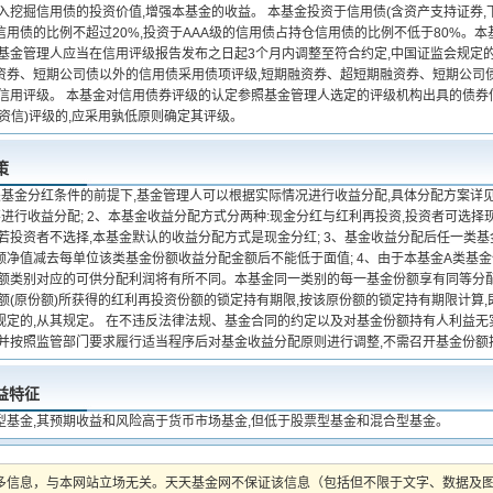
入挖掘信用债的投资价值,增强本基金的收益。 本基金投资于信用债(含资产支持证券,下同)
信用债的比例不超过20%,投资于AAA级的信用债占持仓信用债的比例不低于80%。
,基金管理人应当在信用评级报告发布之日起3个月内调整至符合约定,中国证监会规定
资券、短期公司债以外的信用债采用债项评级,短期融资券、超短期融资券、短期公司
体信用评级。 本基金对信用债券评级的认定参照基金管理人选定的评级机构出具的债
资信)评级的,应采用孰低原则确定其评级。
策
关基金分红条件的前提下,基金管理人可以根据实际情况进行收益分配,具体分配方案详
不进行收益分配; 2、本基金收益分配方式分两种:现金分红与红利再投资,投资者可选
;若投资者不选择,本基金默认的收益分配方式是现金分红; 3、基金收益分配后任一类
额净值减去每单位该类基金份额收益分配金额后不能低于面值; 4、由于本基金A类基金
份额类别对应的可供分配利润将有所不同。本基金同一类别的每一基金份额享有同等分配
额(原份额)所获得的红利再投资份额的锁定持有期限,按该原份额的锁定持有期限计算,
规定的,从其规定。 在不违反法律法规、基金合同的约定以及对基金份额持有人利益无
,并按照监管部门要求履行适当程序后对基金收益分配原则进行调整,不需召开基金份额
益特征
型基金,其预期收益和风险高于货币市场基金,但低于股票型基金和混合型基金。
多信息，与本网站立场无关。天天基金网不保证该信息（包括但不限于文字、数据及