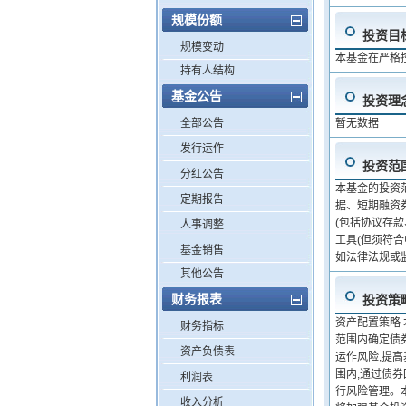
规模份额
投资目
规模变动
本基金在严格
持有人结构
基金公告
投资理
全部公告
暂无数据
发行运作
投资范
分红公告
本基金的投资
定期报告
据、短期融资
(包括协议存
人事调整
工具(但须符
基金销售
如法律法规或
其他公告
财务报表
投资策
资产配置策略
财务指标
范围内确定债
资产负债表
运作风险,提
围内,通过债
利润表
行风险管理。
收入分析