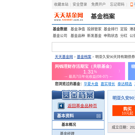
收藏本站
|
安全登录
|
免费开户
忘记密码
|
基金档案
基金数据
基金净值
投顾管家
基金排行
定投
港
基金公司
基金品种
新发基金
申购状态
分红
公
天天基金网
>
基金档案
> 明亚久安90天持有期债券
您浏览过的基金：
华夏大盘
嘉实增长
泰达精选
添富优势
华安宏利
上证180价值ETF
上投优势
明亚久安90天
返回基金品种页
购买
10元起
基本资料
基本概况
成立日期：
20
基金经理