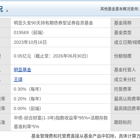
况
其他基金基本概况查询
明亚久安90天持有期债券型证券投资基金
基金简称
019569（前端）
基金类型
2023年10月16日
成立日期/规
模
0.05亿元（截止至：2026年06月30日）
份额规模
人
明亚基金
基金托管人
人
王靖
成立来分红
0.30%（每年）
托管费率
费率
0.20%（每年）
最高认购费
费率
0.00%（前端）
最高赎回费
中债-综合财富(1-3年)指数收益率*95%+活期存款
基准
跟踪标的
基准利率*5%
基金管理费和托管费直接从基金产品中扣除，具体计算