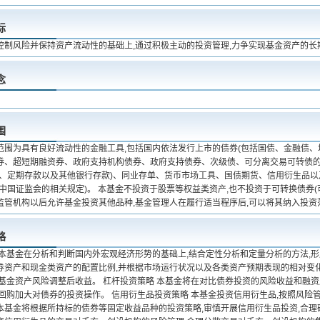
标
控制风险并保持资产流动性的基础上,通过积极主动的投资管理,力争实现基金资产的长
念
围
范围为具有良好流动性的金融工具,包括国内依法发行上市的债券(包括国债、金融债
券、超短期融资券、政府支持机构债券、政府支持债券、次级债、可分离交易可转债的
款、定期存款以及其他银行存款)、同业存单、货币市场工具、国债期货、信用衍生品
合中国证监会的相关规定)。 本基金不投资于股票等权益类资产,也不投资于可转换债券
监管机构以后允许基金投资其他品种,基金管理人在履行适当程序后,可以将其纳入投资
略
 本基金在分析和判断国内外宏观经济形势的基础上,结合定性分析和定量分析的方法,
券资产和现金类资产的配置比例,并根据市场运行状况以及各类资产预期表现的相对变化
高基金资产风险调整后收益。 杠杆投资策略 本基金将在对比债券投资的风险收益和融
券回购加大对债券的投资操作。 信用衍生品投资策略 本基金投资信用衍生品,按照风险
本基金将根据所持标的债券等固定收益品种的投资策略,审慎开展信用衍生品投资,合理