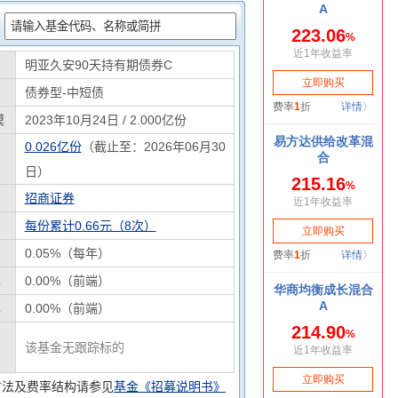
：
明亚久安90天持有期债券C
债券型-中短债
模
2023年10月24日 / 2.000亿份
0.026亿份
（截止至：2026年06月30
日）
招商证券
每份累计0.66元（8次）
0.05%（每年）
率
0.00%（前端）
率
0.00%（前端）
该基金无跟踪标的
方法及费率结构请参见
基金《招募说明书》