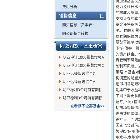
将加强基金投
费用分析
能力及杠杆水
的构成及质量
销售信息
支持证券的本
基金还将积极
购买信息（费率表）
略。 国债期
同公司基金转换
以套期保值为目
属配置策略 
下”在债券一
的资产组合。
明亚中证1000指数增强A
资受利率风险
明亚中证1000指数增强C
制利率风险。当
策略 本基金
明亚远臻智选混合C
构调整的配置
明亚远臻智选混合A
也即相邻期限利
明亚稳利3个月持有期债
期集中于收益
中间下降更多的
券A
明亚稳利3个月持有期债
证券,下同)
券C
查看旗下全部基金>>
括市场整体信
差曲线的整体
差扩大。同时
因素也会对信
势,确定信用
用水平,本基