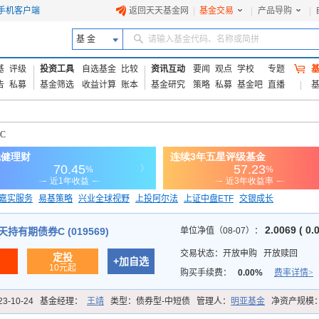
手机客户端
返回天天基金网
|
基金交易
|
产品导购
|
基 金
请输入基金代码、名称或简拼
基
评级
投资工具
自选基金
比较
资讯互动
要闻
观点
学校
专题
告
私募
基金筛选
收益计算
账本
基金研究
策略
私募
基金吧
直播
C
嘉实服务
易基策略
兴业全球视野
上投阿尔法
上证中盘ETF
交银成长
信诚蓝筹
2.0069 ( 0.
持有期债券C (019569)
单位净值（08-07）：
交易状态：
开放申购
开放赎回
定投
+加自选
10元起
购买手续费：
0.00%
费率详情>
23-10-24
基金经理：
王靖
类型：
债券型-中短债
管理人：
明亚基金
净资产规模