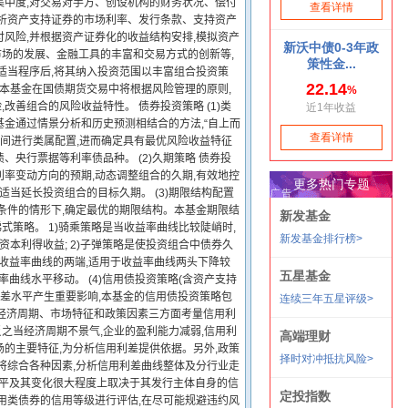
集中度,对交易对手方、创设机构的财务状况、偿付
分析资产支持证券的市场利率、发行条款、支持资产
风险,并根据资产证券化的收益结构安排,模拟资产
市场的发展、金融工具的丰富和交易方式的创新等,
适当程序后,将其纳入投资范围以丰富组合投资策
。本基金在国债期货交易中将根据风险管理的原则,
改善组合的风险收益特性。 债券投资策略 (1)类
金通过情景分析和历史预测相结合的方法,“自上而
之间进行类属配置,进而确定具有最优风险收益特征
央行票据等利率债品种。 (2)久期策略 债券投
率变动方向的预期,动态调整组合的久期,有效地控
当延长投资组合的目标久期。 (3)期限结构配置
条件的情形下,确定最优的期限结构。本基金期限结
策略。 1)骑乘策略是当收益率曲线比较陡峭时,
本利得收益; 2)子弹策略是使投资组合中债券久
在收益率曲线的两端,适用于收益率曲线两头下降较
曲线水平移动。 (4)信用债投资策略(含资产支持
利差水平产生重要影响,本基金的信用债投资策略包
从经济周期、市场特征和政策因素三方面考量信用利
反之当经济周期不景气,企业的盈利能力减弱,信用利
的主要特征,为分析信用利差提供依据。另外,政策
将综合各种因素,分析信用利差曲线整体及分行业走
水平及其变化很大程度上取决于其发行主体自身的信
用类债券的信用等级进行评估,在尽可能规避违约风