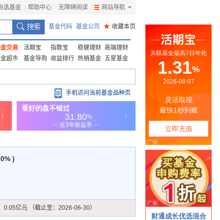
自选基金
|
帮助中心
无障碍阅读
|
网站导航
|
基金代码
基金公司
★
收藏本页
基金交易
活期宝
指数宝
稳健理财
高端理财
基金超市
基金导购
收益排行
热销基金
五星基金
手机访问当前基金品种页
00% )
：
0.05亿元 （截止至：2026-06-30）