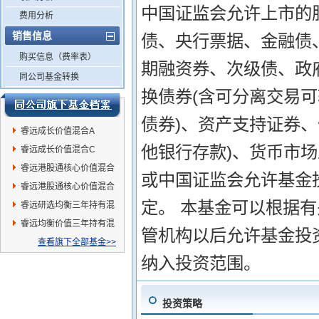
中国证监会允许上市的
费用分析
销售信息
债、央行票据、金融债
购买信息（费率表）
期融资券、次级债、政
同公司基金转换
换债券(含可分离交易
债券)、资产支持证券
睿远成长价值混合A
他银行存款)、货币市
睿远成长价值混合C
睿远港股通核心价值混合
或中国证监会允许基金
C
睿远港股通核心价值混合
定。 本基金可以根据
A
睿远研选均衡三年持有混
合发起式
睿远均衡价值三年持有混
管机构以后允许基金投
合A
查看旗下全部基金>>
纳入投资范围。
投资策略