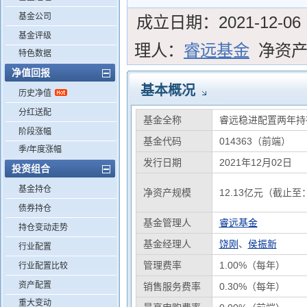
基金公司
成立日期：
2021-12-06
基金评级
理人：
睿远基金
净资
特色数据
净值回报
基本概况
历史净值
分红送配
基金全称
睿远稳进配置两年持
阶段涨幅
基金代码
014363（前端）
季/年度涨幅
发行日期
2021年12月02日
投资组合
基金持仓
净资产规模
12.13亿元（截止至：
债券持仓
基金管理人
睿远基金
持仓变动走势
基金经理人
饶刚
、
侯振新
行业配置
管理费率
1.00%（每年）
行业配置比较
资产配置
销售服务费率
0.30%（每年）
重大变动