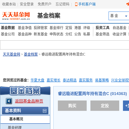
收藏本站
|
安全登录
|
免费开户
忘记密码
|
手机客户端
基金档案
基 金
基金数据
基金净值
投顾管家
基金排行
定投
港基
评级
投资工具
自选基金
基金公司
基金品种
新发基金
申购状态
分红
公告
私募
基金筛选
收益计算
天天基金网
>
基金档案
> 睿远稳进配置两年持有混合C
您浏览过的基金：
华夏大盘
嘉实增长
泰达精选
嘉实服务
易基策略
兴业全球视
添富优势
华安宏利
上证180价值ETF
上投优势
信诚蓝筹
睿远稳进配置两年持有混合C (014363)
返回基金品种页
购买
定投
+
基本资料
基本概况
基金经理