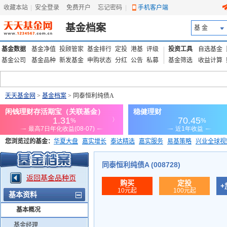
收藏本站
|
安全登录
|
免费开户
忘记密码
|
手机客户端
基金档案
基 金
基金数据
基金净值
投顾管家
基金排行
定投
港基
评级
投资工具
自选基金
基金公司
基金品种
新发基金
申购状态
分红
公告
私募
基金筛选
收益计算
天天基金网
>
基金档案
> 同泰恒利纯债A
您浏览过的基金：
华夏大盘
嘉实增长
泰达精选
嘉实服务
易基策略
兴业全球视
添富优势
华安宏利
上证180价值ETF
上投优势
信诚蓝筹
同泰恒利纯债A (008728)
返回基金品种页
购买
定投
+
10元起
100元起
基本资料
基本概况
基金经理