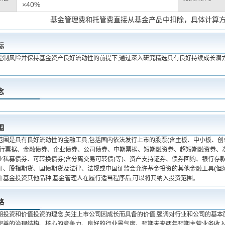
×40%
基金管理费和托管费直接从基金产品中扣除，具体计算
标
控制风险并保持基金资产良好流动性的前提下,通过深入研究精选具有良好持续成长潜
念
围
范围是具有良好流动性的金融工具,包括国内依法发行上市的股票(含主板、中小板、创
央行票据、金融债券、企业债券、公司债券、中期票据、短期融资券、超短期融资券、
业私募债券、可转换债券(含分离交易可转债)等)、资产支持证券、债券回购、银行存款
证、股指期货、国债期货及法律、法规或中国证监会允许基金投资的其他金融工具(但须
许基金投资其他品种,基金管理人在履行适当程序后,可以将其纳入投资范围。
略
期投资和价值投资的理念,关注上市公司因成长而具备的价值,强调对行业和公司的基本
完善的治理结构、核心的竞争力、良好的行业景气度、预期未来两年预期主营业务收入