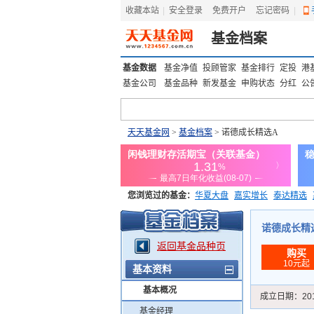
收藏本站
|
安全登录
|
免费开户
忘记密码
|
基金档案
基金数据
基金净值
投顾管家
基金排行
定投
港
基金公司
基金品种
新发基金
申购状态
分红
公
天天基金网
>
基金档案
> 诺德成长精选A
您浏览过的基金：
华夏大盘
嘉实增长
泰达精选
添富优势
华安宏利
上证180价值ETF
上投优势
诺德成长精选A
返回基金品种页
购买
10元起
基本资料
基本概况
成立日期：
20
基金经理