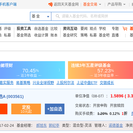
手机客户端
返回天天基金网
|
基金交易
|
产品导购
|
基 金
请输入基金代码、名称或简拼
基
评级
投资工具
自选基金
比较
资讯互动
要闻
观点
学校
专题
告
私募
基金筛选
收益计算
账本
基金研究
策略
私募
基金吧
直播
嘉实服务
易基策略
兴业全球视野
上投阿尔法
上证中盘ETF
交银成长
信诚蓝筹
1.5896 ( 3.
 (003561)
单位净值（08-07）：
交易状态：
开放申购
开放赎回
定投
+加自选
10元起
购买手续费：
1.20%
0.12%
1
折
17-02-24
基金经理：
郝旭东
郭纪亭
类型：
混合型-灵活
管理人：
诺德基金
净资