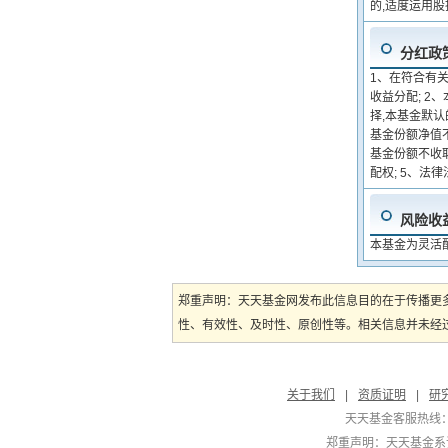
的,适度运用
分红政
1、在符合有
收益分配; 
择,本基金默
基金份额净值
基金份额不收
配权; 5、法
风险收
本基金为灵活
郑重声明：天天基金网发布此信息目的在于传播更
性、有效性、及时性、原创性等。相关信息并未经过
关于我们
|
资质证明
|
研
天天基金客服热线：
郑重声明：
天天基金系证