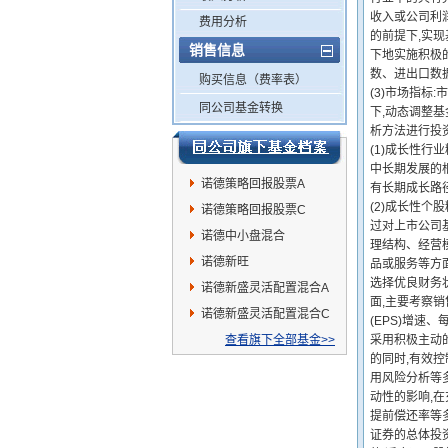
收入或公司利
费用分析
的前提下,实
销售信息
下地实施积极的
数、进出口数据
购买信息（费率表）
(3)市场指
同公司基金转换
下,动态调整基
析方法进行投
(1)成长性
中长期发展的
诺德策略回报股票A
有长期成长路
(2)成长性
诺德策略回报股票C
过对上市公司
诺德中小盘混合
理结构、经营
诺德新旺
品或服务等方
选择优良财务
诺德新盛灵活配置混合A
面,主要考察
诺德新盛灵活配置混合C
(EPS)增速
查看旗下全部基金>>
采用积极主动
的同时,有效
用风险分析等
动性的影响,
提前偿还率等
证券的总体投