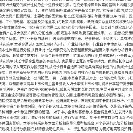
润高增长趋势的成长性优势企业进行长期投资。在充分考虑风险因素的基础上,构建投
现基金的长期稳定增值。 1、资产配置策略 本基金将在基金合同约定的投资范围内,结
大类资产配置策略。主要考虑的因素包括: (1)宏观经济指标:年度/季度GDP 增速
、工业用电量、客运量及货运量等; (2)政策因素:税收、政府购买总量以及转移支付
标:市场整体估值水平、市场资金的供需以及市场的参与情绪等因素。 结合对全球宏观经
金资产在各大类资产间的分配比例,力图规避市场风险,提高配置效率。 2、股票投资策略
资组合优化。在行业分析的基础上,选择治理结构完善、经营稳健、业绩优良、具有核
行业精选策略 本基金通过对国家宏观经济运行、产业结构调整、行业自身生命周期、对
根本性因素进行分析,从行业对上述因素变化的敏感程度和受益程度入手,结合分析行业
径清晰、政策扶持或友好、估值合理并具有向上扩张潜力的行业,构建成长行业备选库
个股精选策略 成长性是企业发展的客观标志,也是股价上涨的主要驱动力。优质成长企业
基本面的深入研究作为投资基础,从成长行业备选库中精选具有高成长性的优质成长性企
模式、自主创新等多方面的运营管理能力,判断公司的核心价值与成长能力,选择具有
面具备领先优势的上市公司股票。 另一方面,本基金将通过对上市公司的盈利能力、成
状况、以预期未来两年上市公司主营业务收入增长率或上市公司利润增长率是否高于国
销售毛利率、净资产收益率(ROE)等指标;成长和股本扩张能力方面,主要考察主营业
、每股现金流净额增速等指标;现金流管理能力方面,主要考察每股现金流净额等指标。 3
的投资策略,结合宏观经济政策分析、经济周期分析、市场短期和中长期利率分析、供
控制基金资产的整体风险。在个券的选择上,本基金将综合运用估值策略、久期管理策略
多种因素,对个券进行积极的管理。 对于中小企业私募债券,本基金将重点关注发行人
在充分考虑信用风险、流动性风险的基础上,进行投资决策。 对于资产支持证券,其定
多种因素影响。本基金将采用基本面分析和数量化模型相结合,对个券进行风险分析和
资规模并进行分散投资,以降低流动性风险。 4、衍生品投资策略 为更好地实现投资目