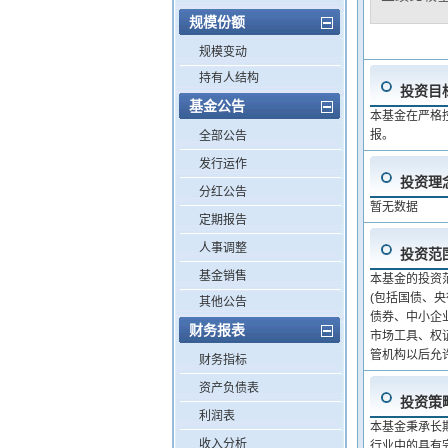
规模份额
规模变动
持有人结构
投资目
基金公告
本基金在严格
报。
全部公告
发行运作
投资理
分红公告
暂无数据
定期报告
人事调整
投资范
基金销售
本基金的投资
(包括国债、
其他公告
债券、中小企
财务报表
市场工具、权
管机构以后允
财务指标
资产负债表
投资策
利润表
本基金秉承长
收入分析
行业中的具有