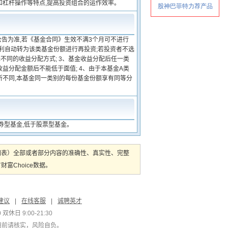
和杠杆操作等特点,提高投资组合的运作效率。
公告为准,若《基金合同》生效不满3个月可不进行
红利自动转为该类基金份额进行再投资;若投资者不选
不同的收益分配方式; 3、基金收益分配后任一类
益分配金额后不能低于面值; 4、由于本基金A类
所不同,本基金同一类别的每份基金份额享有同等分
券型基金,低于股票型基金。
图表）全部或者部分内容的准确性、真实性、完整
Choice数据。
建议
|
在线客服
|
诚聘英才
双休日 9:00-21:30
用前请核实，风险自负。