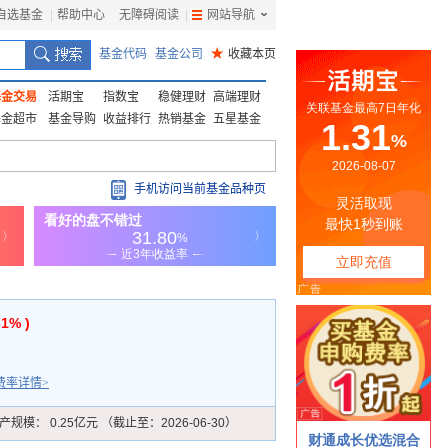
自选基金
|
帮助中心
无障碍阅读
|
网站导航
|
基金代码
基金公司
★
收藏本页
基金交易
活期宝
指数宝
稳健理财
高端理财
基金超市
基金导购
收益排行
热销基金
五星基金
手机访问当前基金品种页
31% )
费率详情>
产规模：
0.25亿元 （截止至：2026-06-30）