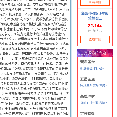
资组合并进行动态管理。力争在严格控制整体风险
合对宏观经济形势与资本市场环境的深入剖析,自上而
、固定资产投资总量、消费价格指数、采购经理人指
水平等财政政策,利率水平、货币净投放等货币政策;
济的研判,本基金将在严格控制投资组合风险的前提
 本基金通过“自上而下”与“自下而上”相结合的分
心竞争力、有能力把握行业成长机遇的优势企业。
国民经济发展贡献程度以及行业技术创新等影响行业
内生的成长及创新因素带来的行业价值变化,筛选具
,并根据外部环境和估值对比等因素进行动态调整。
处在盈利、规模、管理都快速成长的阶段。本基金通
业。 一方面,本基金将通过分析上市公司的公司治
清晰的成长战略、良好经营状况、在技术、品牌、产
长和股本扩张能力以及现金流管理水平的定量分析,
内A 股市场平均水平的上市公司股票。盈利能力方
务收入增速、净资产增速、净利润增速、每股收益
、债券投资策略 本基金在债券资产的投资过程中,将
求变化等多种因素分析来配置债券品种,在兼顾收益
、利率预期策略等多种方法,结合债券的流动性、信
财务状况、个券增信措施等因素,以及对基金资产流
价受市场利率、发行条款、标的资产的构成及质量、
价值评估后进行投资。本基金将严格控制资产支持
标,本基金在注重风险管理的前提下,以套期保值为目