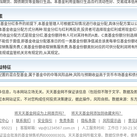
股指期货、国债期货等金融衍生品。本基金利用金融衍生品合约流动性好、交易成本低
策
关基金分红条件的前提下,本基金管理人可根据实际情况进行收益分配,具体分配方案以
2、本基金收益分配方式分两种:现金分红与红利再投资,投资者可选择现金红利或将现金
认的收益分配方式是现金分红;基金份额持有人可对其持有的A类、C类基金份额分别选择
不能低于面值,即基金收益分配基准日的任一类基金份额净值减去该类每单位基金份额收
取销售服务费,C类基金份额收取销售服务费,各基金份额类别对应的可供分配利润将有
律法规或监管机关另有规定的,从其规定。
益特征
配置的混合型基金,属于基金中的中等风险品种,风险与预期收益高于货币市场基金和债
多信息，与本网站立场无关。天天基金网不保证该信息（包括但不限于文字、数据及
本网站证实，不对您构成任何投资决策建议，据此操作，风险自担。数据来源：东方财富
将天天基金网设为上网首页吗？
将天天基金网添加到收藏夹吗？
究中心
|
联系我们
|
安全指引
|
免责条款
|
隐私条款
|
风险提示函
|
意见
95021
|
客服邮箱：
vip@1234567.com.cn
|
人工服务时间：工作日 7:30-21:30 
监会批准的基金销售机构[000000303]
。天天基金网所载文章、数据仅供参考，使