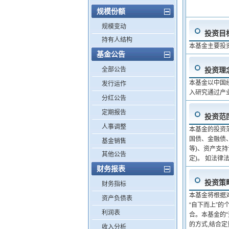
规模份额
规模变动
投资目
持有人结构
本基金主要投
基金公告
全部公告
投资理
本基金以中国
发行运作
入研究通过产
分红公告
定期报告
投资范
人事调整
本基金的投资
国债、金融债
基金销售
等)、资产支
其他公告
定)。 如法
财务报表
投资策
财务指标
本基金将根据
资产负债表
“自下而上”
利润表
合。本基金的
的方式,结合
收入分析