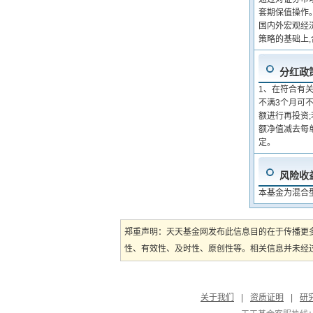
套期保值操作
国内外宏观经
策略的基础上
分红政
1、在符合有
不满3个月可
额进行再投资
额净值减去每单
定。
风险收
本基金为混合
郑重声明：天天基金网发布此信息目的在于传播更
性、有效性、及时性、原创性等。相关信息并未经过
关于我们
|
资质证明
|
研