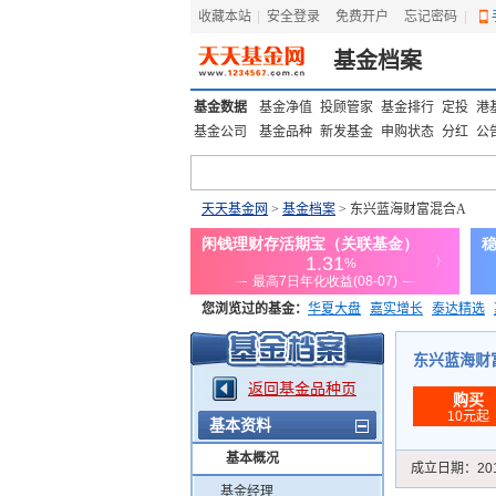
收藏本站
|
安全登录
|
免费开户
忘记密码
|
基金档案
基金数据
基金净值
投顾管家
基金排行
定投
港
基金公司
基金品种
新发基金
申购状态
分红
公
天天基金网
>
基金档案
> 东兴蓝海财富混合A
您浏览过的基金：
华夏大盘
嘉实增长
泰达精选
添富优势
华安宏利
上证180价值ETF
上投优势
东兴蓝海财富混
返回基金品种页
购买
10元起
基本资料
基本概况
成立日期：
20
基金经理