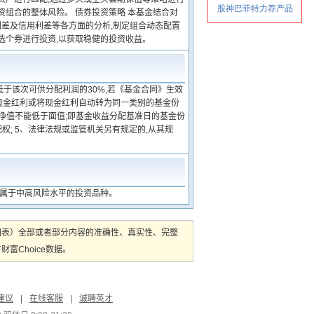
资组合的整体风险。 债券投资策略 本基金结合对
差及信用利差等各方面的分析,制定组合动态配置
选个券进行投资,以获取稳健的投资收益。
低于该次可供分配利润的30%,若《基金合同》生效
择现金红利或将现金红利自动转为同一类别的基金份
额净值不能低于面值;即基金收益分配基准日的基金份
权; 5、法律法规或监管机关另有规定的,从其规
,属于中高风险水平的投资品种。
图表）全部或者部分内容的准确性、真实性、完整
Choice数据。
建议
|
在线客服
|
诚聘英才