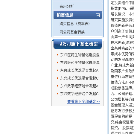
定投资组合中
费用分析
指数(PPI)
增长情况、市
销售信息
研究实施投资组
购买信息（费率表）
价值创新是蓝
户创造了价值
同公司基金转换
由第一产业向
技术创新,流程
出某种商品的
素成本优势所
东兴医药生物量化选股混
动的发展战略
合A
东兴医药生物量化选股混
产业,将成为新
合C
东兴成长优选混合发起A
及国家产业政
重进行动态调整
东兴成长优选混合发起C
估值方法对不
东兴数字经济混合发起A
成股票备选库
东兴数字经济混合发起C
力、公司治理
公司增长等方
查看旗下全部基金>>
基金管理人通
证券发行条款
露程度的前提
究,结合权证
投资。 股指
通过对证券市