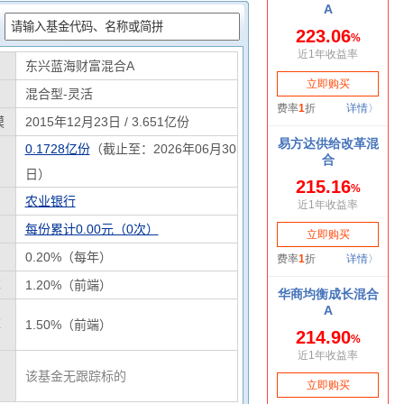
：
东兴蓝海财富混合A
混合型-灵活
模
2015年12月23日 / 3.651亿份
0.1728亿份
（截止至：2026年06月30
日）
农业银行
每份累计0.00元（0次）
0.20%（每年）
率
1.20%（前端）
率
1.50%（前端）
该基金无跟踪标的