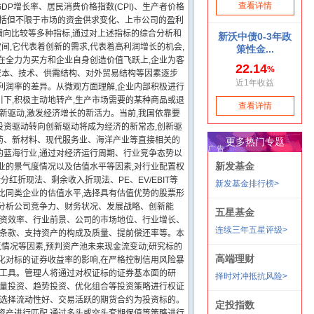
P增长率、居民消费价格指数(CPI)、生产者价格
因素包括但不限于市场的资金供求变化、上市公司的盈利
横向比较等多种指标,通过对上述指标的综合分析和
间,它代表着创新的需求,代表着高利润增长的机会,
在全力为买方和企业自身创造价值飞跃上,企业为客
合资本、技术、供需结构、对外贸易结构等因素逐步
利润率的差异。从微观方面理解,企业内部积极进行
引下,积极主动地转产,生产市场需要的某种商品或退
新驱动,激发经济增长的新活力。当前,我国依靠要
投资驱动转向创新驱动将成为经济的新常态,创新驱
药、新材料、现代服务业、海洋产业等直接相关的
力的蓝海行业,通过对经济运行周期、行业竞争态势以
业的景气度情况以及估值水平等因素,对行业配置权
分红折现法、剩余收入折现法、PE、EV/EBIT等
比同类企业的估值水平,选择具有估值优势的股票形
包括分析公司竞争力、财务状况、发展战略、创新能
投资效率、行业前景、公司的市场地位、行业增长、
行条款、支持资产的构成及质量、提前偿还率等。本
情况等因素,预判资产池未来现金流变动;研究标的
化对标的证券收益率的影响,在严格控制信用风险暴
资工具。管理人将通过对权证标的证券基本面的研
限量投资、趋势投资、优化组合等投资策略进行权证
要选择流动性好、交易活跃的期货合约为投资标的。
资产进行匹配,通过多头或空头套期保值等策略进行