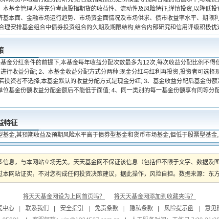
。本基金管理人将充分考虑股指期货的收益性、流动性及风险特征,谨慎投资,以降低投
济基本面、金融市场运行趋势、市场资金面情况及市场供求、债市收益率水平、期限利
,合理安排基金组合中债券投资组合的久期及期限结构,结合内部研究和信用评级积极优
策
关基金分红条件的前提下,本基金每年收益分配次数最多为12次,每次收益分配比例不得
不进行收益分配; 2、本基金收益分配方式分两种:现金分红与红利再投资,投资者可选
;若投资者不选择,本基金默认的收益分配方式是现金分红; 3、基金收益分配后基金份
位基金份额收益分配金额后不能低于面值; 4、同一类别的每一基金份额享有同等分配
益特征
型基金,其预期收益及预期风险水平高于债券型基金和货币市场基金,但低于股票型基金
多信息，与本网站立场无关。天天基金网不保证该信息（包括但不限于文字、数据及
本网站证实，不对您构成任何投资决策建议，据此操作，风险自担。数据来源：东方财富
将天天基金网设为上网首页吗？
将天天基金网添加到收藏夹吗？
究中心
|
联系我们
|
安全指引
|
免责条款
|
隐私条款
|
风险提示函
|
意见