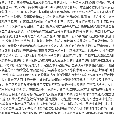
股票、债券、货币市场工具及其他金融工具的比例。 本基金考虑的宏观经济指标包括GD
、采购经理人指数(PMI)、货币供应量(M1,M2)的增长率等指标。 本基金考虑的市场
场总体P/E、P/B等指标相对于长期均值水平的偏离度、经济增速相近的国家估值水平
合的资产配置。 股票投资策略 (1)投资范畴界定 所谓蓝海就是亟待开发产业或市场空
海战略的基石。在蓝海战略逻辑的指导下,企业不是把精力放在打败竞争对手上,而是放
,同时也可以获得高额回报。 产业升级,从宏观方面理解,产业升级是国民经济结构综
第二产业移动,到达一定水平后再向第三产业转移的升级状态,转移的动力来自于各产业
重组等,提升企业自身的生产效率,提高企业的价值;同一行业中的企业,在竞合机制的指
生产,或者进行资产重组,通过兼并、接管、破产、倒闭等方式寻求资源的有效利用。 创
驱动、大量投入资源和消耗环境的经济发展方式已经难以为继,经济增长从要素驱动、
将增强科技创新对经济增长的贡献度,高新技术产业、新能源汽车、信息产业、生物医
的增长动力源泉。 (2)行业配置策略 本基金的行业配置,重点在于寻找有巨大发展潜
策调整等因素进行分析和研究,筛选具有巨大发展趋势的行业资产进行配置,并依据各行
。 (3)个股精选策略(定性分析、定量分析) 定量筛选: 主要使用贴现现金流量法、现金
同类型的产业和个股进行估值分析,并与其市场价格相比较,参考国内同类企业和国外可
。 定性筛选: 从以下两个方面对股票备选库中的股票进行定性分析: 公司评价:主要
、股东背景等方面 业务分析:主要包括对公司的业务进行逐项分析,包括所涉及业务的
面。 资产支持证券投资策略 资产支持证券的定价受多种因素影响,包括市场利率、发
过考察宏观经济形势、提前偿还率、违约率、资产池结构以及资产池资产所在行业景气
,预测提前偿还率变化对标的证券平均久期及收益率曲线的影响,同时密切关注流动性变
下,选择风险调整后收益较高的品种进行投资。 权证投资策略 权证为本基金辅助性投
定价模型确定其合理估值水平,根据权证的高杠杆性、有限损失性、灵活性等特性,通过
期货投资策略 本基金对于股指期货的投资是以对当前投资组合进行套期保值为目的,主
场和期货市场运行趋势的研究,结合股指期货的定价模型寻找其合理的估值水平,与现货