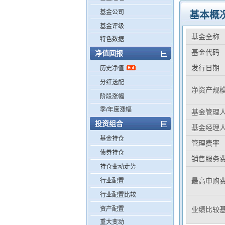
基金公司
基本概
基金评级
基金全称
特色数据
基金代码
净值回报
发行日期
历史净值
分红送配
净资产规
阶段涨幅
季/年度涨幅
基金管理
投资组合
基金经理
基金持仓
管理费率
债券持仓
销售服务
持仓变动走势
最高申购
行业配置
行业配置比较
资产配置
业绩比较
重大变动