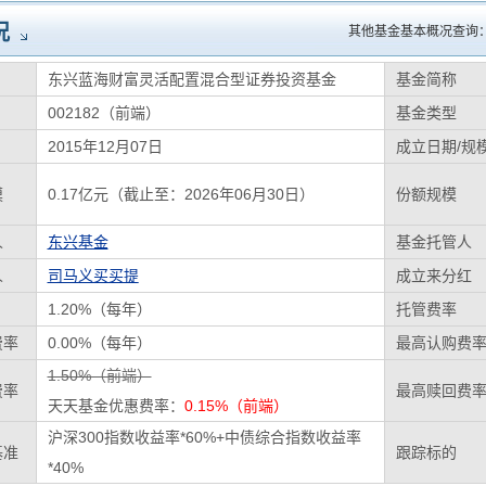
况
其他基金基本概况查询
东兴蓝海财富灵活配置混合型证券投资基金
基金简称
002182（前端）
基金类型
2015年12月07日
成立日期/规
模
0.17亿元（截止至：2026年06月30日）
份额规模
人
东兴基金
基金托管人
人
司马义买买提
成立来分红
1.20%（每年）
托管费率
费率
0.00%（每年）
最高认购费
1.50%（前端）
费率
最高赎回费
天天基金优惠费率：
0.15%（前端）
沪深300指数收益率*60%+中债综合指数收益率
基准
跟踪标的
*40%