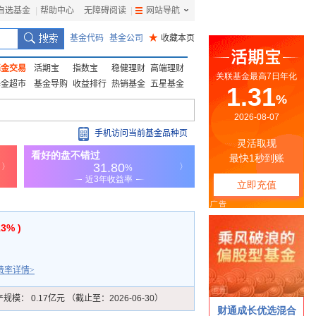
自选基金
|
帮助中心
无障碍阅读
|
网站导航
|
基金代码
基金公司
★
收藏本页
基金交易
活期宝
指数宝
稳健理财
高端理财
基金超市
基金导购
收益排行
热销基金
五星基金
手机访问当前基金品种页
13% )
费率详情>
产规模：
0.17亿元 （截止至：2026-06-30）