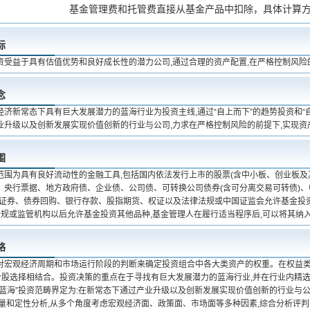
基金管理费和托管费直接从基金产品中扣除，具体计算
标
资受益于具有估值优势和良好成长性的潜力公司,通过合理的资产配置,在严格控制风险
念
经济新常态下具有巨大发展潜力的蓝海行业为投资主线,通过“自上而下”的趋势投资和“
业升级以及创新发展实现价值创新的行业与公司,力求在严格控制风险的前提下,实现资
围
范围为具有良好流动性的金融工具,包括国内依法发行上市的股票(含中小板、创业板及
、央行票据、地方政府债、企业债、公司债、可转换公司债券(含可分离交易可转债)
持证券、债券回购、银行存款、股指期货、权证以及法律法规或中国证监会允许基金投
律法规或监管机构以后允许基金投资其他品种,基金管理人在履行适当程序后,可以将其纳
略
对宏观经济周期和市场运行阶段的判断来确定投资组合中各大类资产的权重。在权益类资
的个股选择相结合。投资决策的重点在于寻找有巨大发展潜力的蓝海行业,并在行业内精
“蓝海”投资范畴界定为:在新常态下通过产业升级以及创新发展实现价值创新的行业与公
定量和定性分析,从多个角度考虑宏观经济面、政策面、市场面等多种因素,综合分析评