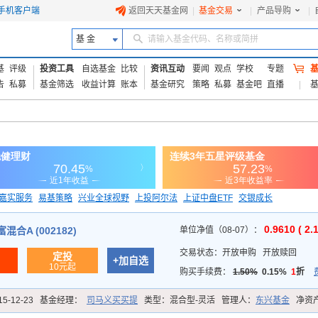
手机客户端
返回天天基金网
|
基金交易
|
产品导购
|
基 金
请输入基金代码、名称或简拼
基
评级
投资工具
自选基金
比较
资讯互动
要闻
观点
学校
专题
告
私募
基金筛选
收益计算
账本
基金研究
策略
私募
基金吧
直播
嘉实服务
易基策略
兴业全球视野
上投阿尔法
上证中盘ETF
交银成长
信诚蓝筹
0.9610 ( 2.
合A (002182)
单位净值（08-07）：
交易状态：
开放申购
开放赎回
定投
+加自选
10元起
购买手续费：
1.50%
0.15%
1
折
15-12-23
基金经理：
司马义买买提
类型：
混合型-灵活
管理人：
东兴基金
净资