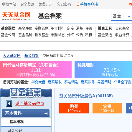
收藏本站
|
安全登录
|
免费开户
忘记密码
|
手机客户端
基金档案
基 金
基金数据
基金净值
投顾管家
基金排行
定投
港基
评级
投资工具
自选基金
基金公司
基金品种
新发基金
申购状态
分红
公告
私募
基金筛选
收益计算
天天基金网
>
基金档案
> 益民品质升级混合A
您浏览过的基金：
华夏大盘
嘉实增长
泰达精选
嘉实服务
易基策略
兴业全球视
添富优势
华安宏利
上证180价值ETF
上投优势
信诚蓝筹
益民品质升级混合A (001135)
返回基金品种页
购买
定投
+
100元起
100元起
基本资料
基本概况
基金经理