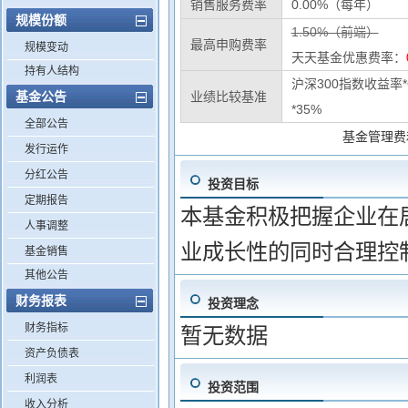
销售服务费率
0.00%（每年）
规模份额
1.50%（前端）
最高申购费率
规模变动
天天基金优惠费率：
持有人结构
沪深300指数收益率
基金公告
业绩比较基准
*35%
全部公告
基金管理费
发行运作
分红公告
投资目标
定期报告
本基金积极把握企业在
人事调整
业成长性的同时合理控
基金销售
其他公告
财务报表
投资理念
财务指标
暂无数据
资产负债表
利润表
投资范围
收入分析