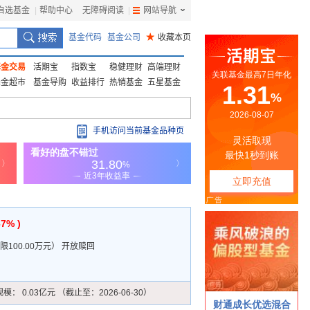
自选基金
|
帮助中心
无障碍阅读
|
网站导航
|
基金代码
基金公司
★
收藏本页
基金交易
活期宝
指数宝
稳健理财
高端理财
基金超市
基金导购
收益排行
热销基金
五星基金
手机访问当前基金品种页
67% )
100.00万元
）
开放赎回
规模：
0.03亿元 （截止至：2026-06-30）