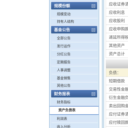
应收证券
规模份额
应收利息
规模变动
应收股利
持有人结构
应收申购
基金公告
递延所得
全部公告
其他资产
发行运作
资产总计
分红公告
定期报告
人事调整
负债：
基金销售
短期借款
其他公告
交易性金
财务报表
衍生金融
财务指标
卖出回购
资产负债表
应付证券
利润表
应付赎回
收入分析