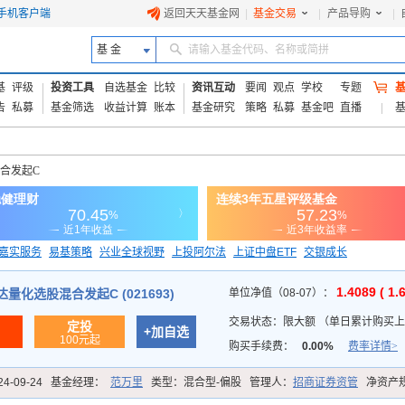
手机客户端
返回天天基金网
|
基金交易
|
产品导购
|
基 金
请输入基金代码、名称或简拼
基
评级
投资工具
自选基金
比较
资讯互动
要闻
观点
学校
专题
告
私募
基金筛选
收益计算
账本
基金研究
策略
私募
基金吧
直播
合发起C
嘉实服务
易基策略
兴业全球视野
上投阿尔法
上证中盘ETF
交银成长
信诚蓝筹
1.4089 ( 1.
量化选股混合发起C (021693)
单位净值（08-07）：
交易状态：
限大额
（
单日累计购买上限
定投
+加自选
100元起
购买手续费：
0.00%
费率详情>
24-09-24
基金经理：
范万里
类型：
混合型-偏股
管理人：
招商证券资管
净资产