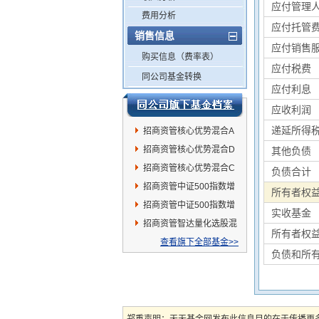
应付管理
费用分析
应付托管
销售信息
应付销售
购买信息（费率表）
应付税费
同公司基金转换
应付利息
应收利润
递延所得
招商资管核心优势混合A
招商资管核心优势混合D
其他负债
招商资管核心优势混合C
负债合计
招商资管中证500指数增
所有者权
强发起C
招商资管中证500指数增
实收基金
强发起A
招商资管智达量化选股混
所有者权
合发起A
查看旗下全部基金>>
负债和所