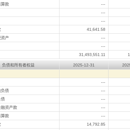
清算款
---
---
---
款
41,641.58
税资产
---
---
31,493,551.11
1
负债和所有者权益
2025-12-31
202
---
融负债
---
负债
---
金融资产款
---
清算款
---
款
14,792.85