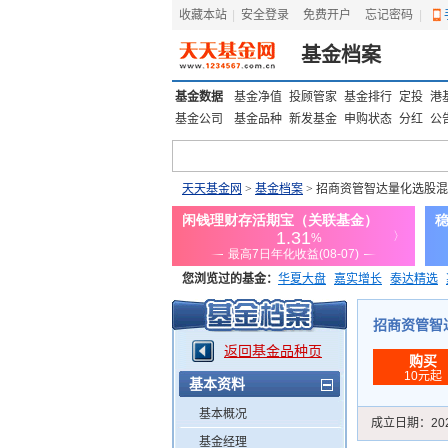
收藏本站
|
安全登录
|
免费开户
忘记密码
|
基金档案
基金数据
基金净值
投顾管家
基金排行
定投
港
基金公司
基金品种
新发基金
申购状态
分红
公
天天基金网
>
基金档案
> 招商资管智达量化选股混
您浏览过的基金：
华夏大盘
嘉实增长
泰达精选
添富优势
华安宏利
上证180价值ETF
上投优势
招商资管智达
返回基金品种页
购买
10元起
基本资料
基本概况
成立日期：
20
基金经理