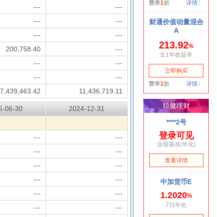
---
---
---
---
---
---
200,758.40
---
---
---
---
---
7,439,463.42
11,436,719.11
5-06-30
2024-12-31
---
---
---
---
---
---
---
---
---
---
---
---