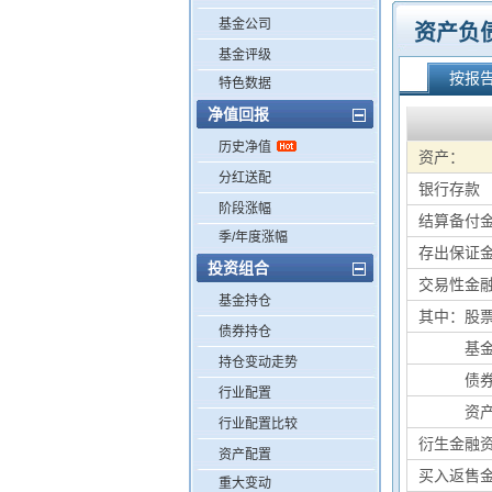
基金公司
资产负
基金评级
按报
特色数据
净值回报
历史净值
资产：
分红送配
银行存款
阶段涨幅
结算备付
季/年度涨幅
存出保证
投资组合
交易性金
基金持仓
其中：股
债券持仓
其中：
基
持仓变动走势
其中：
债
行业配置
其中：
资
行业配置比较
衍生金融
资产配置
买入返售
重大变动