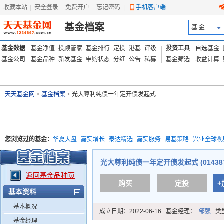
收藏本站
|
安全登录
|
免费开户
忘记密码
|
手机客户端
基金档案
基 金
基金数据
基金净值
投顾管家
基金排行
定投
港基
评级
投资工具
自选基金
基金公司
基金品种
新发基金
申购状态
分红
公告
私募
基金筛选
收益计算
天天基金网
>
基金档案
> 光大尊利纯债一年定开债发起式
您浏览过的基金：
华夏大盘
嘉实增长
泰达精选
嘉实服务
易基策略
兴业全球视
添富优势
华安宏利
上证180价值ETF
上投优势
信诚蓝筹
光大尊利纯债一年定开债发起式 (014387
返回基金品种页
购买
定投
+
基本资料
基本概况
成立日期：
2022-06-16
基金经理：
邹强
类
基金经理