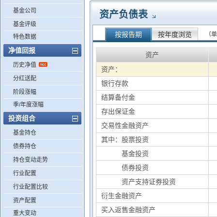
基金公司
资产负债表
基金评级
按报告期
按年度浏览
（单
特色数据
净值回报
资产
历史净值
资产：
分红送配
银行存款
阶段涨幅
结算备付金
季/年度涨幅
存出保证金
投资组合
交易性金融资产
基金持仓
其中：股票投资
债券持仓
其中：
基金投资
持仓变动走势
其中：
债券投资
行业配置
其中：
资产支持证券投资
行业配置比较
衍生金融资产
资产配置
买入返售金融资产
重大变动